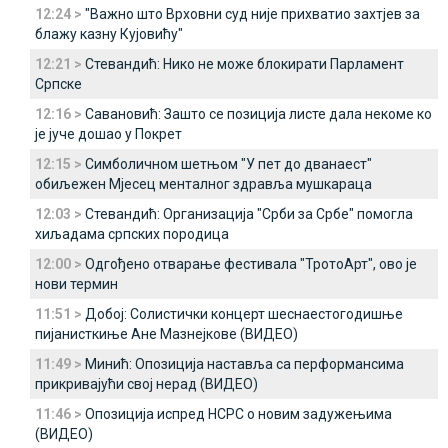
12:24 >
"Важно што Врховни суд није прихватио захтјев за
блажу казну Кујовићу"
12:21 >
Стевандић: Нико не може блокирати Парламент
Српске
12:16 >
Савановић: Зашто се позиција листе дала некоме ко
је јуче дошао у Покрет
12:15 >
Симболичном шетњом "У пет до дванаест"
обиљежен Мјесец менталног здравља мушкараца
12:03 >
Стевандић: Организација "Срби за Србе" помогла
хиљадама српских породица
12:00 >
Одгођено отварање фестивала "ТротоАрт", ово је
нови термин
11:51 >
Добој: Солистички концерт шеснаестогодишње
пијанисткиње Ане Мазнејкове (ВИДЕО)
11:49 >
Минић: Опозиција наставља са перформансима
прикривајући свој нерад (ВИДЕО)
11:46 >
Опозиција испред НСРС о новим задужењима
(ВИДЕО)