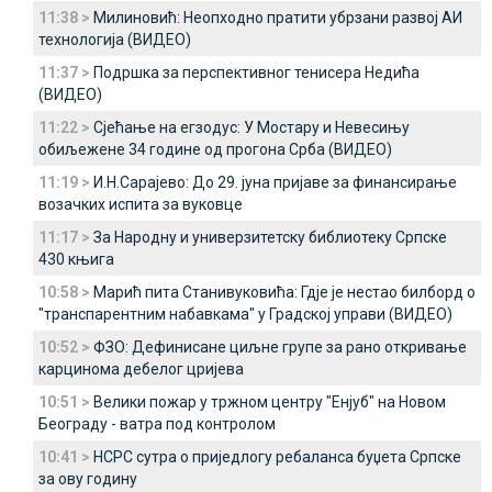
11:38 >
Милиновић: Неопходно пратити убрзани развој АИ
технологија (ВИДЕО)
11:37 >
Подршка за перспективног тенисера Недића
(ВИДЕО)
11:22 >
Сјећање на егзодус: У Мостару и Невесињу
обиљежене 34 године од прогона Срба (ВИДЕО)
11:19 >
И.Н.Сарајево: До 29. јуна пријаве за финансирање
возачких испита за вуковце
11:17 >
За Народну и универзитетску библиотеку Српске
430 књига
10:58 >
Марић пита Станивуковића: Гдје је нестао билборд о
"транспарентним набавкама" у Градској управи (ВИДЕО)
10:52 >
ФЗО: Дефинисане циљне групе за рано откривање
карцинома дебелог цријева
10:51 >
Велики пожар у тржном центру "Енјуб" на Новом
Београду - ватра под контролом
10:41 >
НСРС сутра о приједлогу ребаланса буџета Српске
за ову годину