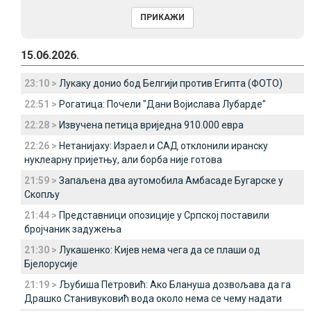
15.06.2026.
23:10 >
Лукаку донио бод Белгији против Египта (ФОТО)
22:51 >
Рогатица: Почели "Дани Војислава Лубарде"
22:28 >
Извучена петица вриједна 910.000 евра
22:26 >
Нетанијаху: Израел и САД отклонили иранску
нуклеарну пријетњу, али борба није готова
21:59 >
Запаљена два аутомобила Амбасаде Бугарске у
Скопљу
21:44 >
Представници опозиције у Српској поставили
бројчаник задужења
21:30 >
Лукашенко: Кијев нема чега да се плаши од
Бјелорусије
21:19 >
Љубиша Петровић: Ако Блануша дозвољава да га
Драшко Станивуковић вода около нема се чему надати