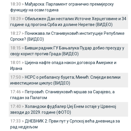
18:30 >
Мађарска: Парламент ограничио премијерску
функцију на осам година
18:29 >
Обиљежен Дан несталих Источне Херцеговине и 34
године од прогона Срба из долине Неретве (ВИДЕО)
18:27 >
Понижава ли Станивуковић институције Републике
Српске? (ВИДЕО)
18:15 >
Бивши радник ГУ Бањалука Пудар добио пресуду у
своју корист против Града (ВИДЕО)
18:01 >
Цијена нафте опада након договора Америке и
Ирана
17:50 >
НСРС о ребалансу буџета; Минић: Слиједи велики
инвестициони циклус (ВИДЕО)
17:46 >
Петровић: Станивуковић мршав за Сарајево, а
гладан за Палатом
17:40 >
Холандски фудбалер Џеј Енем остаје у Црвеној
звезди до 2029. године (ФОТО)
17:33 >
ДНЕВНИК 2: Први пут у Српској већа дневница за
рад недјељом