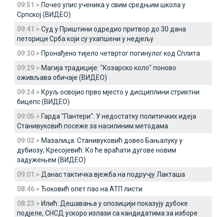
09:51 >
Почео упис ученика у свим средњим школа у
Српској (ВИДЕО)
09:41 >
Суд у Приштини одредио притвор до 30 дана
петорици Срба који су ухапшени у недјељу
09:30 >
Пронађено тијело четвртог погинулог код Сплита
09:29 >
Магија традиције: "Козарско коло" поново
оживљава обичаје (ВИДЕО)
09:24 >
Круљ освојио прво мјесто у дисциплини стриктни
бицепс (ВИДЕО)
09:05 >
Гарда "Пантери": У недостатку политичких идеја
Станивуковић посеже за насилиним методама
09:02 >
Мазалица: Станивуковић довео Бањалуку у
дубиозу; Кресојевић: Ко ће враћати дугове новим
задужењем (ВИДЕО)
09:01 >
Данас тактичка вјежба на подручју Лакташа
08:46 >
Ђоковић опет пао на АТП листи
08:23 >
Илић: Дешавања у опозицији показују дубоке
подјеле, СНСД ускоро излази са кандидатима за изборе