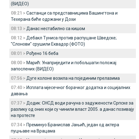
(ВИДЕО)
08:21 >
Састанци са представницима Вашингтона и
Техерана биће одржани у Дохи
08:13 >
Данас нестабилно са кишом
08:12 >
Дебакл Туниса против распуцане Шведске;
"Слонови" срушили Еквадор (ФОТО)
08:01 >
Рођено 16 беба
08:00 >
Марић: Унаприједити и побољшати положај
запослених (ВИДЕО)
07:56 >
Дуге колоне возила на појединим прелазима
07:40 >
Исплата мјесечног борачког додатка и социјалних
давања
07:37 >
Додик: СНСД води рачуна о задужености Српске за
разлику од оних који су чинили власт 2005. а данас позивају
на протесте
07:34 >
Преминуо Бранислав Јањић, један од актера
пуцњаве на Врацама