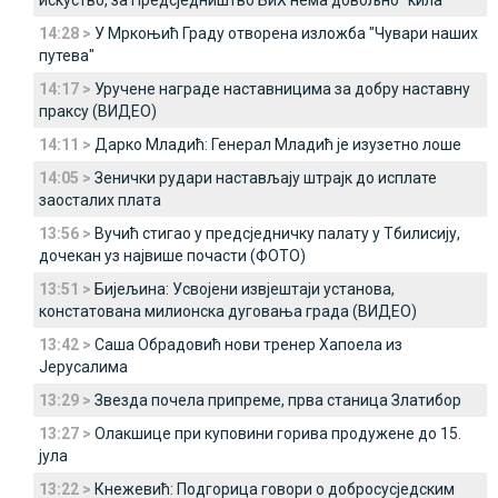
искуство, за Предсједништво БиХ нема довољно "кила"
14:28 >
У Мркоњић Граду отворена изложба "Чувари наших
путева"
14:17 >
Уручене награде наставницима за добру наставну
праксу (ВИДЕО)
14:11 >
Дарко Младић: Генерал Младић је изузетно лоше
14:05 >
Зенички рудари настављају штрајк до исплате
заосталих плата
13:56 >
Вучић стигао у предсједничку палату у Тбилисију,
дочекан уз највише почасти (ФОТО)
13:51 >
Бијељина: Усвојени извјештаји установа,
констатована милионска дуговања града (ВИДЕО)
13:42 >
Саша Обрадовић нови тренер Хапоела из
Јерусалима
13:29 >
Звезда почела припреме, прва станица Златибор
13:27 >
Олакшице при куповини горива продужене до 15.
јула
13:22 >
Кнежевић: Подгорица говори о добросусједским