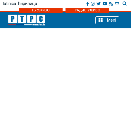
latinica
ћирилица
ТВ УЖИВО
РАДИО УЖИВО
Meni