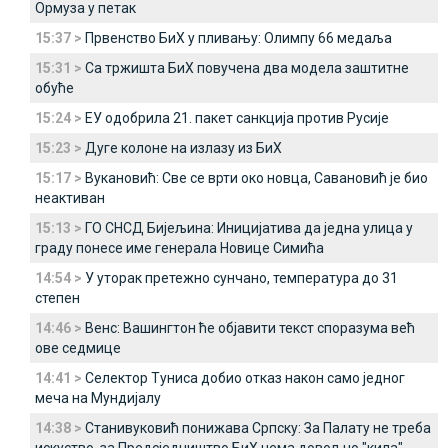
Ормуза у петак
15:37 >
Првенство БиХ у пливању: Олимпу 66 медаља
15:31 >
Са тржишта БиХ повучена два модела заштитне
обуће
15:24 >
ЕУ одобрила 21. пакет санкција против Русије
15:23 >
Дуге колоне на излазу из БиХ
15:17 >
Вукановић: Све се врти око новца, Савановић је био
неактиван
15:13 >
ГО СНСД Бијељина: Иницијатива да једна улица у
граду понесе име генерала Новице Симића
14:54 >
У уторак претежно сунчано, температура до 31
степен
14:46 >
Венс: Вашингтон ће објавити текст споразума већ
ове седмице
14:41 >
Селектор Туниса добио отказ након само једног
меча на Мундијалу
14:38 >
Станивуковић понижава Српску: За Палату не треба