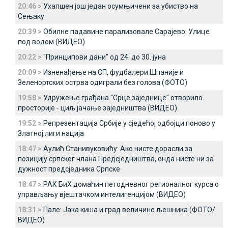
20:46 >
Ухапшен још један осумњичени за убиство на
Сењаку
20:39 >
Обилне падавине парализовале Сарајево: Улице
под водом (ВИДЕО)
20:22 >
"Принципови дани" од 24. до 30. јуна
20:09 >
Изненађење на СП, фудбалери Шпаније и
Зеленортских острва одиграли без голова (ФОТО)
19:58 >
Удружење грађана "Срце заједнице" отворило
просторије - циљ јачање заједништва (ВИДЕО)
19:52 >
Репрезентација Србије у сједећој одбојци поново у
Златној лиги нација
18:47 >
Аулић Станивуковићу: Ако нисте дорасли за
позицију српског члана Предсједништва, онда нисте ни за
дужност предсједника Српске
18:47 >
РАК БиХ домаћин петодневног регионалног курса о
управљању вјештачком интелигенцијом (ВИДЕО)
18:31 >
Пале: Јака киша и град величине љешника (ФОТО/
ВИДЕО)