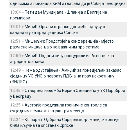
односима а признала КиМ и гласала да је Србија геноцидна
13:04 >
Пети дан Мундијала - Шпанија и Белгија на
премијери
13:01 >
Минић: Органи странке донијеће одлуку о
кандидату за предсједника Српске
12:51 >
Мишељић: Предстојећа конференција - мјесто
размјене мишљења о најважнијим пројектима
12:50 >
Минић: Подаци нису процурили из Агенције за
аграрна плаћања
12:49 >
Нема одустајања - Амиџић за понедјељак заказао
сједницу УО УИО о поврату ПДВ-а на прву некретнину
(ВИДЕО)
12:45 >
Отворена изложба Бојана Стеванића у УК Пароброд
у Београду
12:25 >
Аустрија продужила граничне контроле са
сусједним земљама за још три месеца
12:24 >
Кошарац: Одбрана Сарајевско-романијске регије
била кључна за опстанак Српске