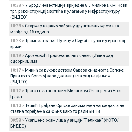
10:38 >
У Броду инвестиције вриједне 8,5 милиона КМ: Нови
трг, реконструкција вртића и улагања у инфраструктуру
(ВИДЕО)
10:38 >
Стармер најавио забрану друштвених мрежа за
млађе од 16 година
10:23 >
Трамп захвалио Путину и Сију због улоге у иранској
кризи
10:19 >
Арсеновић: Градоначелних онемогућава рад
одборницима
10:17 >
Минић са руководством Савеза синдиката Српске:
Први пут у Српској већа дневница за рад недјељом
(ВИДЕО)
10:12 >
Трага се за несталим Миланком Љепојом из Новог
Града
10:10 >
Тешић: Грађане Српске занима њен напредак, а не
стална поређења са ФБиХ како то ради БН ТВ
09:58 >
Ухапшено осам лица у акцији "Пеликан" (ФОТО/
ВИДЕО)