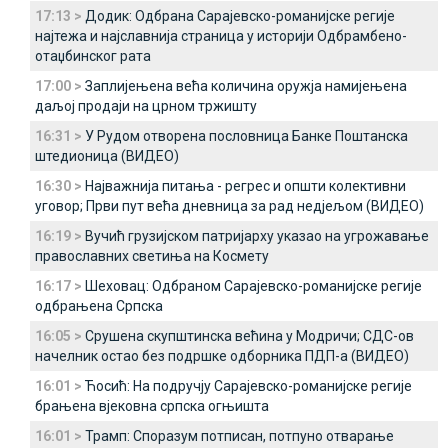
17:13 >
Додик: Одбрана Сарајевско-романијске регије
најтежа и најславнија страница у историји Одбрамбено-
отаџбинског рата
17:00 >
Заплијењена већа количина оружја намијењена
даљој продаји на црном тржишту
16:31 >
У Рудом отворена пословница Банке Поштанска
штедионица (ВИДЕО)
16:30 >
Најважнија питања - регрес и општи колективни
уговор; Први пут већа дневница за рад недјељом (ВИДЕО)
16:19 >
Вучић грузијском патријарху указао на угрожавање
православних светиња на Космету
16:17 >
Шеховац: Одбраном Сарајевско-романијске регије
одбрањена Српска
16:05 >
Срушена скупштинска већина у Модричи; СДС-ов
начелник остао без подршке одборника ПДП-а (ВИДЕО)
16:01 >
Ћосић: На подручју Сарајевско-романијске регије
брањена вјековна српска огњишта
16:01 >
Трамп: Споразум потписан, потпуно отварање