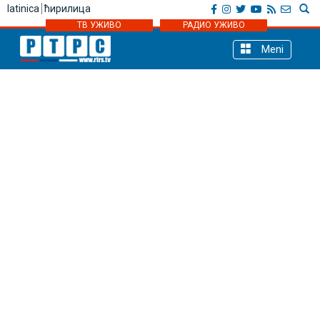
latinica
ћирилица
ТВ УЖИВО
РАДИО УЖИВО
Meni