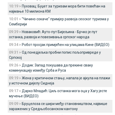
10:19 >
Пуховац: Буџет за туризам мора бити повећан на
најмање 10 милиона КМ
10:01 >
"Чичино сокаче" примјер развоја сеоског туризма у
Семберији
09:39 >
Новаковић: Ауто-пут Бијељина - Брчко је пут
останка, развоја и повезивања српског народа
09:34 >
Робот просјак примјећен на улицама Кине (ВИДЕО)
09:31 >
Од понедјељка пробни попис пољопривреде у
Српској
09:26 >
Додик: Запад покушава да прекине сваку
коминукацију између Срба и Руса
09:19 >
Жена у критичном стању, напала је ајкула на плажи
у источном дијелу Сиднеја
09:17 >
Дарко Младић: Циљ останка мога оца у Хагу јесте
мучење (ВИДЕО)
09:09 >
Бруцелоза се шири међу становништвом, највише
заражених у Средњобосанском кантону