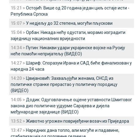
15:21 >
Остојић: Више од 20 година један циљ остаје исти -
Република Српска
15:07 >
У недјељу до 32 степена, могући пљускови
15:04 >
Орбан: Никада нећу одустати, морамо изградити
заједницу националних вриједности
14:34 >
Путин: Никакви удари украјинске војске на Русију
неће помоћи непријатељу (ВИДЕО)
14:27 >
Шариф: Споразум Ирана и САД биће финализован у
наредна 24 часа
14:20 >
Цвијановић: Захваљујући женама, СНСД из
политичке странке прерастао у политичку породицу
(ВИДЕО)
14:05 >
Додик: Одуговлачење оцјене уставности Шмитовог
закона дио политичке ујдурме Сарајева и дијела
међународне заједнице (ВИДЕО)
13:52 >
Животно угрожен повријеђени возач из Приједора
13:47 >
Наредних дана топло, али могуће и падавине,
стабилизација од половине седмице