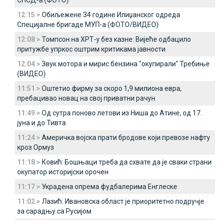
СНСД-а (ФОТО)
12:15 >
Обиљежене 34 године Илиџанског одреда
Специјалне бригаде МУП-а (ФОТО/ВИДЕО)
12:08 >
Томпсон на ХРТ-у без казне: Вијеће одбацило
притужбе упркос оштрим критикама јавности
12:04 >
Звук мотора и мирис бензина "окупирали" Требиње
(ВИДЕО)
11:51 >
Оштетио фирму за скоро 1,9 милиона евра,
пребацивао новац на свој приватни рачун
11:49 >
Од сутра поново летови из Ниша до Атине, од 17.
јуна и до Тивта
11:24 >
Америчка војска прати бродове који превозе нафту
кроз Ормуз
11:18 >
Ковић: Бошњаци треба да схвате да је сваки страни
окупатор историјски орочен
11:17 >
Украдена опрема фудбалерима Енглеске
11:02 >
Лазић: Ивановска област је приоритетно подручје
за сарадњу са Русијом