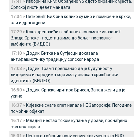
17:41 >
Избори на КиМ: Обрађено 95 одсто бирачких мјеста,
Српској листи девет мандата
17:34 >
Петковић: БиХ зна колико су мир и помирење крхки,
али и драгоцјени
17:29 >
Како превазићи глобалне економске изазове?
Влада Српске - подстицајима до бољег пословног
амбијента (ВИДЕО)
17:10 >
Додик: Битка на Сутјесци доказала
антифашистичку традицију српског народа
17:08 >
Додик: Трамп препознао да је будућност у
лидерима и народима који имају снажан хришћански
идентитет (ВИДЕО)
16:50 >
Додик: Српска иритира Брисел, Запад жели да је
укине
16:37 >
Кијевске снаге опет напале НЕ Запорожје; Погодиле
помоћни објекат
16:17 >
Младић нестао током купања у драви, пронађено
његово тијело
15:31 >
Пентагон објавио нову серију докумената о НЛО