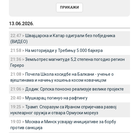
13.06.2026.
22:47 >
Швајцарска и Катар одиграли без побједника
(ВИДЕО)
21:58 >
На моторијади у Требињу 5.000 бајкера
21:36 >
Земљотрес магнитуде 5,2 степена погодио регион
Гереро
21:08 >
Почела Школа косидбе на Балкани - учење о
вјештинама и начињу кошења косом ковачицом
21:06 >
Додик: Српска поносно реализује велике пројекте
20:40 >
Мушкарац погинуо на рафтингу
19:25 >
Трамп: Споразум са Ираном спријечава развој
нуклеарног оружја и отвара Ормуски мореуз
19:03 >
Москва и Минск усвајају иницијативе за борбу
против санкција