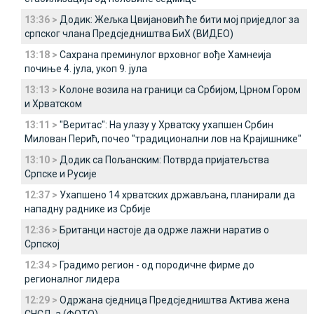
13:36 >
Додик: Жељка Цвијановић ће бити мој приједлог за
српског члана Предсједништва БиХ (ВИДЕО)
13:18 >
Сахрана преминулог врховног вође Хамнеија
почиње 4. јула, укоп 9. јула
13:13 >
Колоне возила на граници са Србијом, Црном Гором
и Хрватском
13:11 >
"Веритас": На улазу у Хрватску ухапшен Србин
Милован Перић, почео "традиционални лов на Крајишнике"
13:10 >
Додик са Пољанским: Потврда пријатељства
Српске и Русије
12:37 >
Ухапшено 14 хрватских држављана, планирали да
нападну раднике из Србије
12:36 >
Британци настоје да одрже лажни наратив о
Српској
12:34 >
Градимо регион - од породичне фирме до
регионалног лидера
12:29 >
Одржана сједница Предсједништва Актива жена