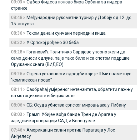
09:03 >
Одбор Фидеса поново бира Орбана за лидера
странке
08:48 >
Међународни рукометни турнир у Добоју од 12. до
15. августа
08:36 >
Током дана и сунчани периоди и киша
08:32 >
У Српској рођено 30 беба
08:28 >
Гогановић: Политичко Сарајево упорно жели да
само доноси одлуке, па је тако било и са спотом подршке
Оружаних снага (ВИДЕО)
08:26 >
Оцјена уставности одредби које је Шмит наметнуо
"комплексан посао"
08:11 >
Саобраћај умјереног интензитета, обратити пажњу
на мотоциклисте и бициклисте
08:06 >
СБ: Осуда убиства српског мировњака у Либану
08:03 >
Трамп: Убијен вођа банде Трен де Арагва у
заједничкој операцији САД и Венецуеле
07:46 >
Американци силни против Парагваја у Лос
Анђелесу