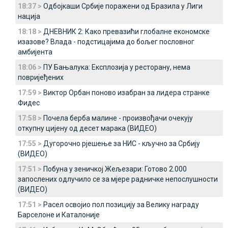
18:37 >
Одбојкаши Србије поражени од Бразила у Лиги
нација
18:18 >
ДНЕВНИК 2: Како превазићи глобалне економске
изазове? Влада - подстицајима до бољег пословног
амбијента
18:06 >
ПУ Бањалука: Експлозија у ресторану, нема
повријеђених
17:59 >
Виктор Орбан поново изабран за лидера странке
Фидес
17:58 >
Почела берба малине - произвођачи очекују
откупну цијену од десет марака (ВИДЕО)
17:55 >
Дугорочно рјешење за НИС - кључно за Србију
(ВИДЕО)
17:51 >
Побуна у зеничкој Жељезари: Готово 2.000
запослених одлучило се за мјере радничке непослушности
(ВИДЕО)
17:51 >
Расел освојио пол позицију за Велику награду
Барселоне и Каталоније