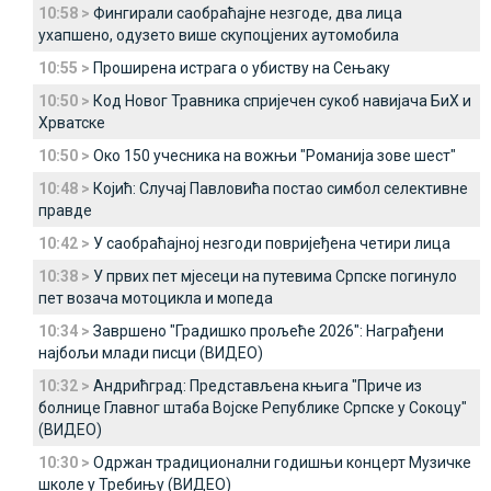
10:58 >
Фингирали саобраћајне незгоде, два лица
ухапшено, одузето више скупоцјених аутомобила
10:55 >
Проширена истрага о убиству на Сењаку
10:50 >
Код Новог Травника спријечен сукоб навијача БиХ и
Хрватске
10:50 >
Око 150 учесника на вожњи "Романија зове шест"
10:48 >
Којић: Случај Павловића постао симбол селективне
правде
10:42 >
У саобраћајној незгоди повријеђена четири лица
10:38 >
У првих пет мјесеци на путевима Српске погинуло
пет возача мотоцикла и мопеда
10:34 >
Завршено "Градишко прољеће 2026": Награђени
најбољи млади писци (ВИДЕО)
10:32 >
Андрићград: Представљена књига "Приче из
болнице Главног штаба Војске Републике Српске у Сокоцу"
(ВИДЕО)
10:30 >
Одржан традиционални годишњи концерт Музичке
школе у Требињу (ВИДЕО)