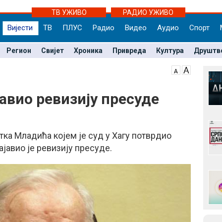
ТВ УЖИВО
РАДИО УЖИВО
Вијести
ТВ
ПЛУС
Радио
Видео
Аудио
Спорт
Регион
Свијет
Хроника
Привреда
Култура
Друштв
авио ревизију пресуде
тка Младића којем је суд у Хагу потврдио
јавио је ревизију пресуде.