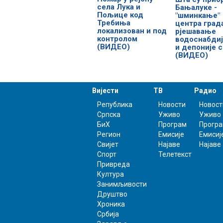
села Лука и
Бањалуке -
Пољице код
"шминкање"
Требиња
центра град
локализован и под
рјешавање
контролом
водоснабди
(ВИДЕО)
и депоније 
(ВИДЕО)
Вијести
ТВ
Радио
Република
Новости
Новост
Српска
Уживо
Уживо
БиХ
Програм
Прогр
Регион
Емисије
Емисиј
Свијет
Најаве
Најаве
Спорт
Телетекст
Привреда
Култура
Занимљивости
Друштво
Хроника
Србија