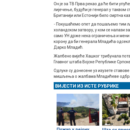
Он је за ТВ Прва рекао да ће бити упућ
лијечење, будући је генерал у таквом 
Британији или Естонији било смртна каз
- Покушаћемо опет да пошаљемо тим ље
холандском затвору, у ком се налази з
само УН држе нека ограничења и мени ј
корону да би генерала Младића одсекли
Дарко Младић.
Жалбено вијеће Хашког трибунала потв
Главног штаба Војске Републике Српск
Одлуке су донесене уз изузете ставове 
мишљења о жалбама Младићеве одбране
ВИЈЕСТИ ИЗ ИСТЕ РУБРИКЕ
Пожар у рејону
Шта су прио