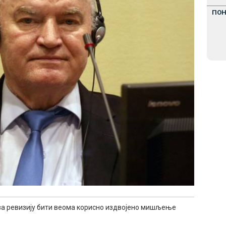
ПО
за ревизију бити веома корисно издвојено мишљење