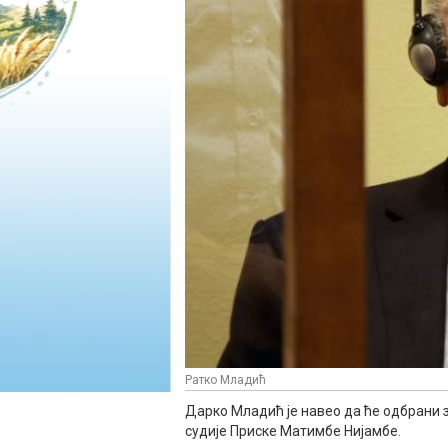
Ратко Младић
Дарко Младић је навео да ће одбрани 
судије Приске Матимбе Нијамбе.