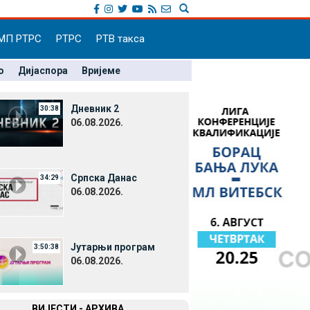
МП РТРС
РТРС
РТВ такса
о
Дијаспора
Вријеме
Дневник 2
30:38
06.08.2026.
Српска Данас
34:29
06.08.2026.
Јутарњи програм
3:50:38
06.08.2026.
ВИЈЕСТИ - АРХИВА