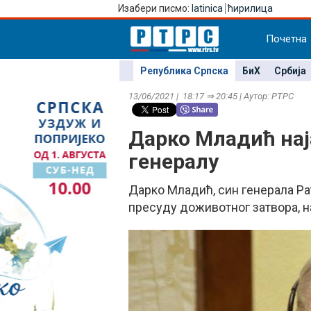
Изабери писмо:
latinica
ћирилица
Почетна
Република Српска
БиХ
Србија
13/06/2021 | 18:17 ⇒ 20:45 | Аутор: РТРС
Дарко Младић нај
генералу
Дарко Младић, син генерала Ра
пресуду доживотног затвора, на