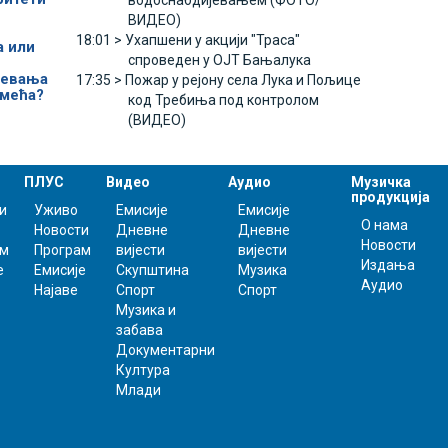
водоснабдијевањем (ФОТО/
ВИДЕО)
18:01 >
Ухапшени у акцији "Траса"
а или
спроведен у ОЈТ Бањалука
јевања
17:35 >
Пожар у рејону села Лука и Пољице
смећа?
код Требиња под контролом
(ВИДЕО)
ПЛУС
Видео
Аудио
Музичка
продукција
и
Уживо
Емисије
Емисије
О нама
Новости
Дневне
Дневне
Новости
ам
Програм
вијести
вијести
Издања
е
Емисије
Скупштина
Музика
Аудио
Најаве
Спорт
Спорт
Музика и
забава
Документарни
Култура
Млади