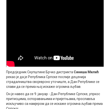
Предсједник Скупштине Брчко дистрикта
Синиша Милић
рекао је да је Република Српске послије деценија
страдалништва својеврсно уточиште, а Дан Републике се
слави да се према њој искаже огромна љубав.
Он је навео да се 9. јануар - Дан Републике Српске, упркос
притисцима, оспоравањима и пријетњама, прославља
искључиво са намјером да се искаже огромна љубав према
Српској.