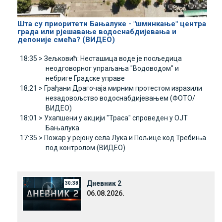
Шта су приоритети Бањалуке - "шминкање" центра
града или рјешавање водоснабдијевања и
депоније смећа? (ВИДЕО)
18:35 >
Зељковић: Несташица воде је посљедица
неодговорног упраљања "Водоводом" и
небриге Градске управе
18:21 >
Грађани Драгочаја мирним протестом изразили
незадовољство водоснабдијевањем (ФОТО/
ВИДЕО)
18:01 >
Ухапшени у акцији "Траса" спроведен у ОЈТ
Бањалука
17:35 >
Пожар у рејону села Лука и Пољице код Требиња
под контролом (ВИДЕО)
Дневник 2
30:38
06.08.2026.