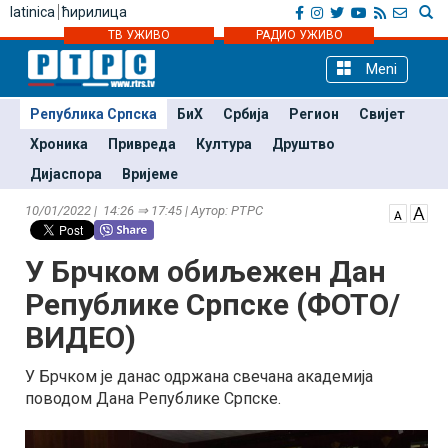
latinica
ћирилица
ТВ УЖИВО
РАДИО УЖИВО
Meni
Република Српска
БиХ
Србија
Регион
Свијет
Хроника
Привреда
Култура
Друштво
Дијаспора
Вријеме
10/01/2022 | 14:26 ⇒ 17:45 | Аутор: РТРС
У Брчком обиљежен Дан
Републике Српске (ФОТО/
ВИДЕО)
У Брчком је данас одржана свечана академија
поводом Дана Републике Српске.