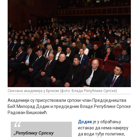
Свечана академија у Брчком (фото: Влада Републике Српске)
Академији су присуствовали српски члан Предсједништва
БиХ Милорад Додик и предсједник Владе Републике Српске
Радован Вишковић.
Додик
је у обраћању
истакао да нема намјеру
„Републику Српску
да води туђе политике,