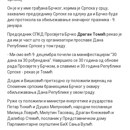
Он је и у име грађана Брчког, којима је Српска у срцу,
захвалио предсједнику Српске за одлуку да и Брчко буде
дио протокола за обиљежавање значајног празника - 9.
јануара.
Предсједник СПКД Просвјета Брчко
Драган Томић
рекао је
да им је част што су организатори прославе Дана
Републике Српске у том граду.
- Ми смо већ 9. децембра почели са манифестацијом "30
дана за 30 рођендана". Навршило се 30 година од обнове
рада Просвјете у Брчком, а славимо и 30 година Републике
Српске - рекао је Томић
Додик и Вишковић претходно су положили вијенац на
Споменик српским браниоцима Брчког у оквиру
обиљежавања Дана Републике у овом граду.
Руже су положили и министри енергетике и рударства
Петар Ђокић и Душко Милуновић, народни посланици
Милица Ловрић, Милутин Тасовац, Драган Кнежевић и
Далибор Стевић, посланик у Представничком дому
Парламентарне скупштине БиХ Сања Вулић.