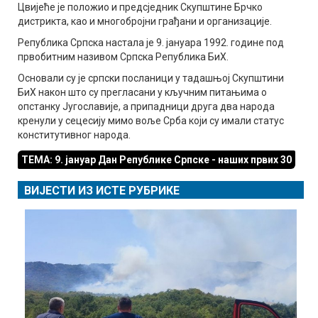
Цвијеће је положио и предсједник Скупштине Брчко
дистрикта, као и многобројни грађани и организације.
Република Српска настала је 9. јануара 1992. године под
првобитним називом Српска Република БиХ.
Основали су је српски посланици у тадашњој Скупштини
БиХ након што су прегласани у кључним питањима о
опстанку Југославије, а припадници друга два народа
кренули у сецесију мимо воље Срба који су имали статус
конститутивног народа.
ТЕМА: 9. јануар Дан Републике Српске - наших првих 30
ВИЈЕСТИ ИЗ ИСТЕ РУБРИКЕ