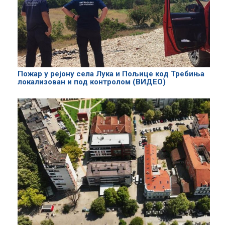
Пожар у рејону села Лука и Пољице код Требиња
локализован и под контролом (ВИДЕО)