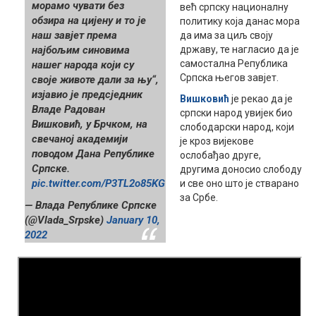
морамо чувати без
већ српску националну
обзира на цијену и то је
политику која данас мора
наш завјет према
да има за циљ своју
најбољим синовима
државу, те нагласио да је
самостална Република
нашег народа који су
Српска његов завјет.
своје животе дали за њу“,
изјавио је предсједник
Вишковић
је рекао да је
Владе Радован
српски народ увијек био
Вишковић, у Брчком, на
слободарски народ, који
свечаној академији
је кроз вијекове
поводом Дана Републике
ослобађао друге,
Српске.
другима доносио слободу
pic.twitter.com/P3TL2o85KG
и све оно што је стварано
за Србе.
— Влада Републике Српске
(@Vlada_Srpske)
January 10,
2022