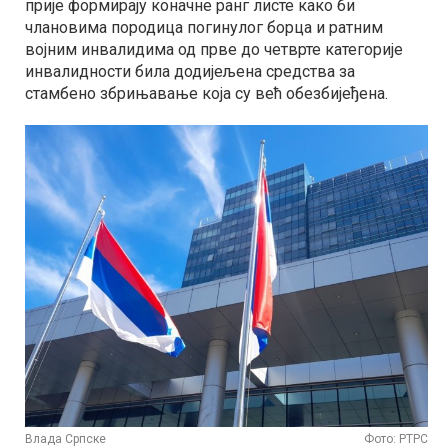
прије формирају коначне ранг листе како би
члановима породица погинулог борца и ратним
војним инвалидима од прве до четврте категорије
инвалидности била додијељена средства за
стамбено збрињавање која су већ обезбијеђена.
Влада Српске
Фото: РТРС