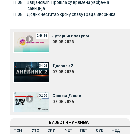
11:08 >
Цвијановић: Прошла су времена увођења
санкција
11:08 >
Додик честитао крсну славу Града Зворника
Јутарњи програм
2:48:56
08.08.2026.
Дневник 2
34:26
07.08.2026.
Српска Данас
32:00
07.08.2026.
ВИЈЕСТИ - АРХИВА
ПОН
УТО
СРИ
ЧЕТ
ПЕТ
СУБ
НЕД