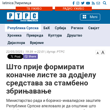
latinica
ћирилица
ТВ УЖИВО
РАДИО УЖИВО
Meni
Република Српска
БиХ
Србија
Регион
Свијет
Хроника
Привреда
Култура
Друштво
Дијаспора
Вријеме
22/05/2025 | 19:39 ⇒ 22:01 | Аутор: РТРС
Што прије формирати
коначне листе за додјелу
средстава за стамбено
збрињавање
Министарство рада и борачко-инвалидске заштите
Републике Српске апеловало је да општине што