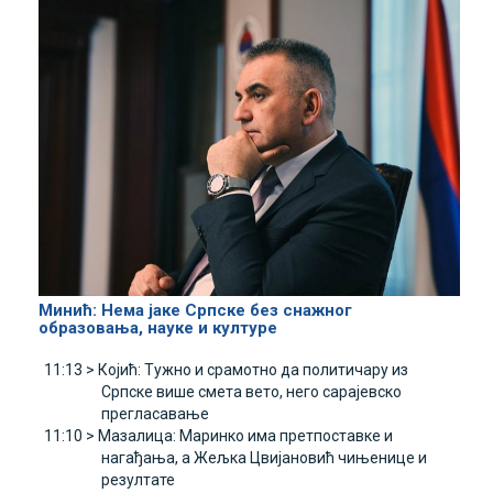
Минић: Нема јаке Српске без снажног
образовања, науке и културе
11:13 >
Којић: Тужно и срамотно да политичару из
Српске више смета вето, него сарајевско
прегласавање
11:10 >
Мазалица: Маринко има претпоставке и
нагађања, а Жељка Цвијановић чињенице и
резултате