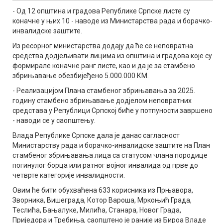
- Од 12 општина и градова Републике Српске листе су
коначне у њих 10 - наводе из Министарства рада и борачко-
инвалидске заштите.
Из ресорног министарства додају да ће се неповратна
средства додјељивати лицима из општина и градова које су
формирале коначне ранг листе, као и да је за стамбено
збрињавање обезбијеђено 5.000.000 КМ.
- Реализацијом Плана стамбеног збрињавања за 2025.
годину стамбено збрињавање додјелом неповратних
средстава у Републици Српској биће у потпуности завршено
- наводи се у саопштењу.
Влада Републике Српске дала је данас сагласност
Министарству рада и борачко-инвалидске заштите на План
стамбеног збрињавања лица са статусом члана породице
погинулог борца или ратног војног инвалида од прве до
четврте категорије инвалидности.
Овим ће бити обухваћена 633 корисника из Прњавора,
Зворника, Вишеграда, Котор Вароша, Мркоњић Града,
Теслића, Бањалуке, Милића, Станара, Новог Града,
Приједора и Требиња, саопштено је раније из Бироа Владе