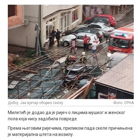
Добој: Јак вјетар оборио скелу
Фото: СРНА
Милетић је додао да је ријеч о лицима мушког и женског
пола која нису задобила повреде.
Према његовим ријечима, приликом пада скеле причињена
је материјална штета на возилу.