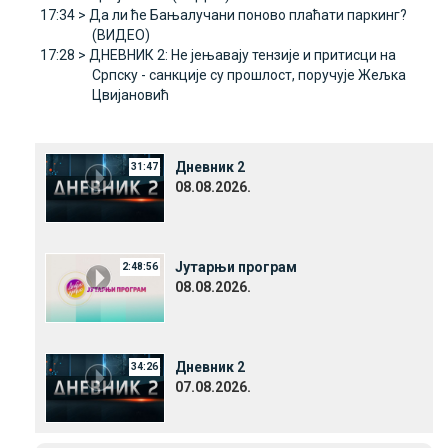
17:34 >
Да ли ће Бањалучани поново плаћати паркинг?
(ВИДЕО)
17:28 >
ДНЕВНИК 2: Не јењавају тензије и притисци на
Српску - санкције су прошлост, поручује Жељка
Цвијановић
Дневник 2
31:47
08.08.2026.
Јутарњи програм
2:48:56
08.08.2026.
Дневник 2
34:26
07.08.2026.