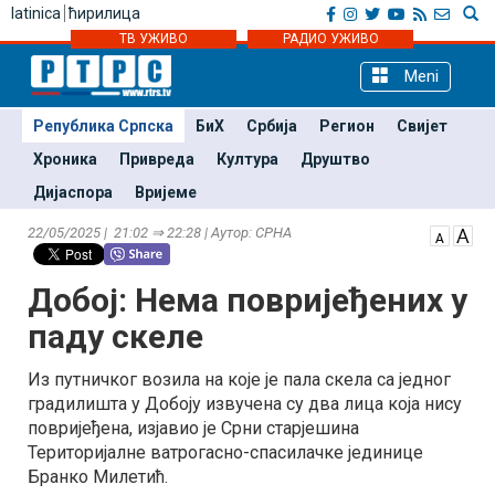
latinica
ћирилица
ТВ УЖИВО
РАДИО УЖИВО
Meni
Република Српска
БиХ
Србија
Регион
Свијет
Хроника
Привреда
Култура
Друштво
Дијаспора
Вријеме
22/05/2025 | 21:02 ⇒ 22:28 | Аутор: СРНА
Добој: Нема повријеђених у
паду скеле
Из путничког возила на које је пала скела са једног
градилишта у Добоју извучена су два лица која нису
повријеђена, изјавио је Срни старјешина
Територијалне ватрогасно-спасилачке јединице
Бранко Милетић.