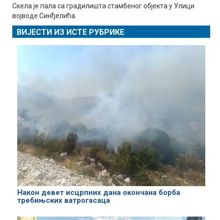
Скела је пала са градилишта стамбеног објекта у Улици
војводе Синђелића.
ВИЈЕСТИ ИЗ ИСТЕ РУБРИКЕ
Након девет исцрпних дана окончана борба
требињских ватрогасаца