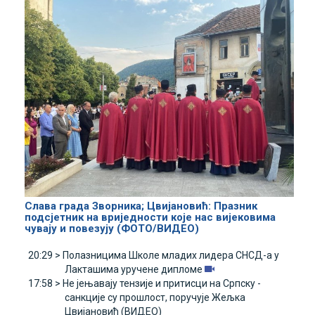
Слава града Зворника; Цвијановић: Празник
подсјетник на вриједности које нас вијековима
чувају и повезују (ФОТО/ВИДЕО)
20:29 >
Полазницима Школе младих лидера СНСД-а у
Лакташима уручене дипломе
17:58 >
Не јењавају тензије и притисци на Српску -
санкције су прошлост, поручује Жељка
Цвијановић (ВИДЕО)