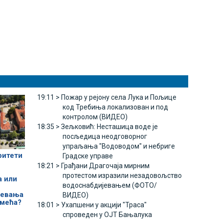
19:11 >
Пожар у рејону села Лука и Пољице
код Требиња локализован и под
контролом (ВИДЕО)
18:35 >
Зељковић: Несташица воде је
посљедица неодговорног
упраљања "Водоводом" и небриге
ритети
Градске управе
18:21 >
Грађани Драгочаја мирним
протестом изразили незадовољство
а или
водоснабдијевањем (ФОТО/
јевања
ВИДЕО)
смећа?
18:01 >
Ухапшени у акцији "Траса"
спроведен у ОЈТ Бањалука