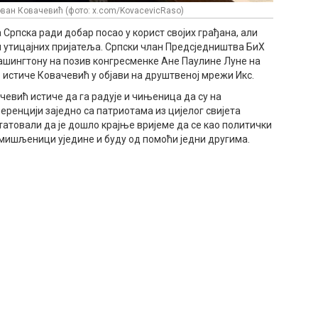
ван Ковачевић (фото: x.com/KovacevicRaso)
 Српска ради добар посао у корист својих грађана, али
 и утицајних пријатеља. Српски члан Предсједништва БиХ
Вашингтону на позив конгресменке Ане Паулине Луне на
 истиче Ковачевић у објави на друштвеној мрежи Икс.
чевић истиче да га радује и чињеница да су на
еренцији заједно са патриотама из цијелог свијета
татовали да је дошло крајње вријеме да се као политички
мишљеници уједине и буду од помоћи једни другима.