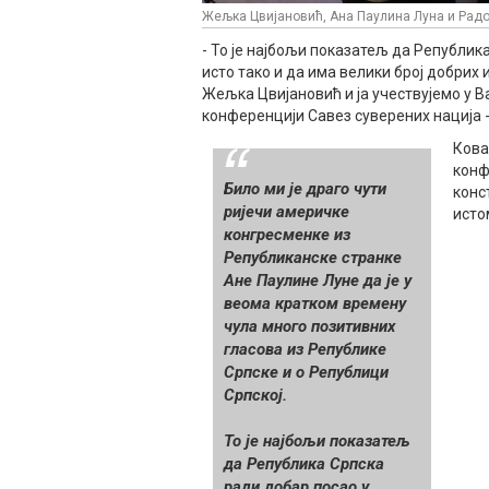
Жељка Цвијановић, Ана Паулина Луна и Радо
- То је најбољи показатељ да Република
исто тако и да има велики број добрих
Жељка Цвијановић и ја учествујемо у 
конференцији Савез суверених нација -
Кова
конф
Било ми је драго чути
конс
ријечи америчке
исто
конгресменке из
Републиканске странке
Ане Паулине Луне да је у
веома кратком времену
чула много позитивних
гласова из Републике
Српске и о Републици
Српској.
То је најбољи показатељ
да Република Српска
ради добар посао у