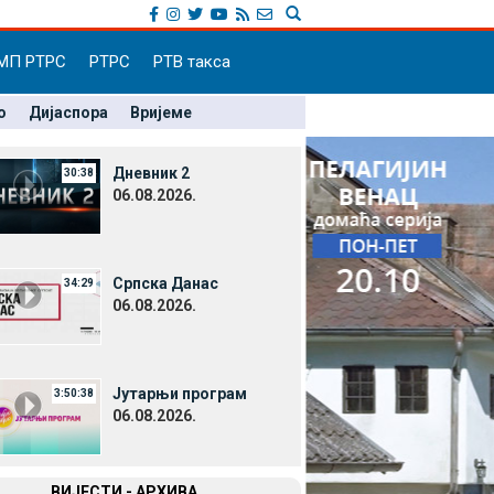
МП РТРС
РТРС
РТВ такса
о
Дијаспора
Вријеме
Дневник 2
30:38
06.08.2026.
Српска Данас
34:29
06.08.2026.
Јутарњи програм
3:50:38
06.08.2026.
ВИЈЕСТИ - АРХИВА