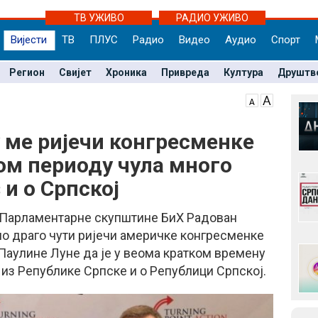
ТВ УЖИВО
РАДИО УЖИВО
Вијести
ТВ
ПЛУС
Радио
Видео
Аудио
Спорт
Регион
Свијет
Хроника
Привреда
Култура
Друштв
у ме ријечи конгресменке
ком периоду чула много
 и о Српској
 Парламентарне скупштине БиХ Радован
ило драго чути ријечи америчке конгресменке
Паулине Луне да је у веома кратком времену
 из Републике Српске и о Републици Српској.