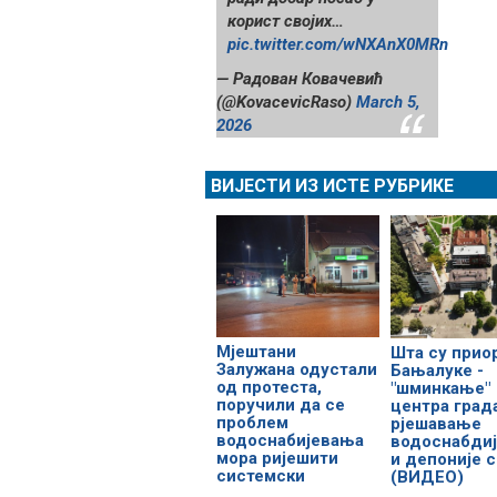
корист својих…
pic.twitter.com/wNXAnX0MRn
— Радован Ковачевић
(@KovacevicRaso)
March 5,
2026
ВИЈЕСТИ ИЗ ИСТЕ РУБРИКЕ
Мјештани
Шта су прио
Залужана одустали
Бањалуке -
од протеста,
"шминкање"
поручили да се
центра град
проблем
рјешавање
водоснабијевања
водоснабди
мора ријешити
и депоније 
системски
(ВИДЕО)