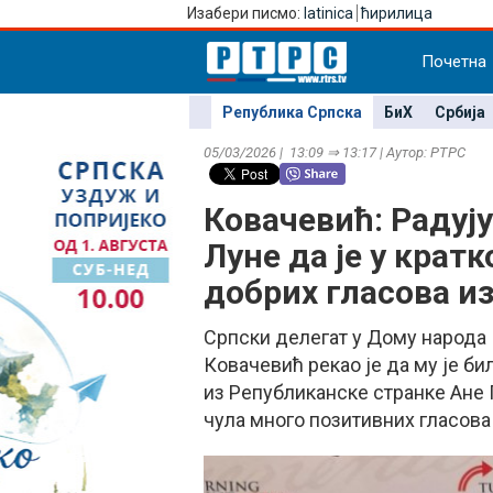
Изабери писмо:
latinica
ћирилица
Почетна
Република Српска
БиХ
Србија
05/03/2026 | 13:09 ⇒ 13:17 | Аутор: РТРС
Ковачевић: Радуј
Луне да је у крат
добрих гласова из
Српски делегат у Дому народа
Ковачевић рекао је да му је б
из Републиканске странке Ане 
чула много позитивних гласова