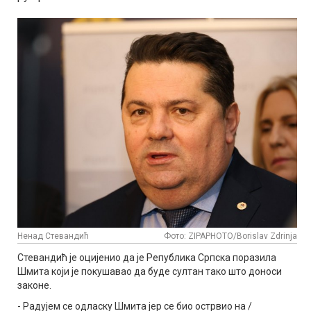
Ненад Стевандић
Фото: ZIPAPHOTO/Borislav Zdrinja
Стевандић је оцијенио да је Република Српска поразила
Шмита који је покушавао да буде султан тако што доноси
законе.
- Радујем се одласку Шмита јер се био острвио на /