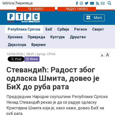
latinica
ћирилица
ТВ УЖИВО
РАДИО УЖИВО
Meni
Република Српска
БиХ
Србија
Регион
Свијет
Хроника
Привреда
Култура
Друштво
Дијаспора
Вријеме
10/04/2026 | 08:41 | Аутор: СРНА
Стевандић: Радост због
одласка Шмита, довео је
БиХ до руба рата
Предсједник Народне скупштине Републике Српске
Ненад Стевандић рекао је да се радује одласку
Кристијана Шмита који је, како каже, довео БиХ на
руб рата.