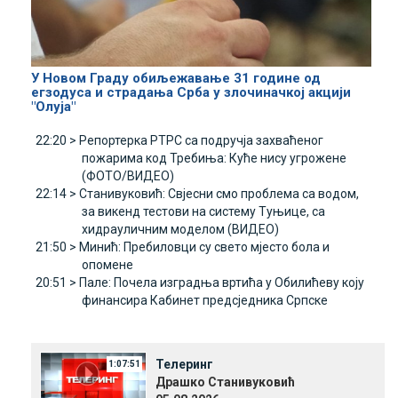
У Новом Граду обиљежавање 31 године од
егзодуса и страдања Срба у злочиначкој акцији
"Олуја"
22:20 >
Репортерка РТРС са подручја захваћеног
пожарима код Требиња: Куће нису угрожене
(ФОТО/ВИДЕО)
22:14 >
Станивуковић: Свјесни смо проблема са водом,
за викенд тестови на систему Туњице, са
хидрауличним моделом (ВИДЕО)
21:50 >
Минић: Пребиловци су свето мјесто бола и
опомене
20:51 >
Пале: Почела изградња вртића у Обилићеву коју
финансира Кабинет предсједника Српске
Телеринг
1:07:51
Драшко Станивуковић