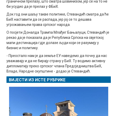
граничном прелазу, што сматра шовинизом, јер се на то не
би усудио да је прелаз у ФБиХ.
Док год они шаљу такве политике, Стевандић сматра да ће
БиХ наставити да се распада, јер јој се то дешава
угрожавањем права српског народа.
О посјети Доналда Трампа Млађег Бањалуци, Стевандић је
рекао да је показала да је Република Српска на свјетској
мапи дестинација гдје долазе људи који се разумију у
бизнис и политику.
- Преостало нам је да земље ЕУ наведемо да почну да нас
уважавају и да не бирају страну у БиХ. Ту водимо активну
дипломатију преко српског члана Предсједништва БиХ,
Владе, Народне скупштине - додао је Стевандић.
ВИЈЕСТИ ИЗ ИСТЕ РУБРИКЕ