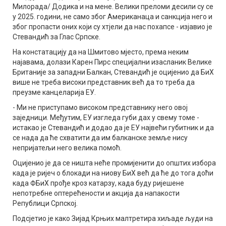
Милорада/ Додика и на мене. Велики преломи десили су се
у 2025. години, не само због Американаца и санкција него и
због пропасти оних који су хтјели да нас похапсе - изјавио је
Стевандић за Глас Српске.
На констатацију да на Шмитово мјесто, према неким
најавама, долази Карен Пирс специјални изасланик Велике
Британије за западни Балкан, Стевандић је оцијенио да БиХ
више не треба високи представник већ да то треба да
преузме канцеларија ЕУ.
- Ми не приступамо високом представнику него овој
заједници. Међутим, ЕУ изгледа губи дах у свему томе -
истакао је Стевандић и додао да је ЕУ највећи губитник и да
се нада да ће схватити да им балканске земље нису
непријатељи него велика помоћ.
Оцијенио је да се ништа неће промијенити до општих избора
када је ријеч о блокади на ниову БиХ већ да ће до тога доћи
када ФБиХ прође кроз катарзу, када буду ријешене
непотребне оптерећености и акција да напакости
Републици Српској.
Подсјетио је како Зијад Крњих малтретира хиљаде људи на