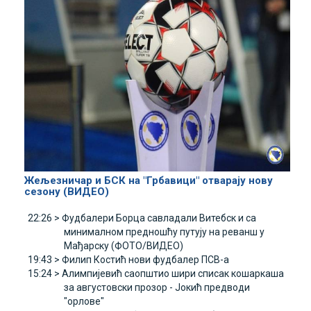
Жељезничар и БСК на "Грбавици" отварају нову
сезону (ВИДЕО)
22:26 >
Фудбалери Борца савладали Витебск и са
минималном предношћу путују на реванш у
Мађарску (ФОТО/ВИДЕО)
19:43 >
Филип Костић нови фудбалер ПСВ-а
15:24 >
Алимпијевић саопштио шири списак кошаркаша
за августовски прозор - Јокић предводи
"орлове"