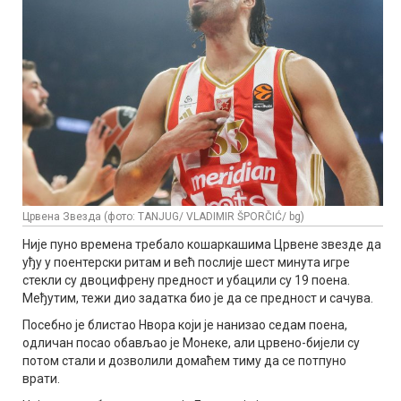
Црвена Звезда (фото: TANJUG/ VLADIMIR ŠPORČIĆ/ bg)
Није пуно времена требало кошаркашима Црвене звезде да
уђу у поентерски ритам и већ послије шест минута игре
стекли су двоцифрену предност и убацили су 19 поена.
Међутим, тежи дио задатка био је да се предност и сачува.
Посебно је блистао Нвора који је нанизао седам поена,
одличан посао обављао је Монеке, али црвено-бијели су
потом стали и дозволили домаћем тиму да се потпуно
врати.