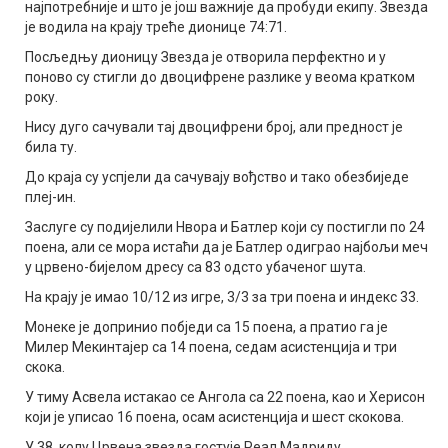
најпотребније и што је још важније да пробуди екипу. Звезда
је водила на крају треће дионице 74:71.
Посљедњу дионицу Звезда је отворила перфектно и у
поново су стигли до двоцифрене разлике у веома кратком
року.
Нису дуго сачували тај двоцифрени број, али предност је
била ту.
До краја су успјели да сачувају вођство и тако обезбиједе
плеј-ин.
Заслуге су подијелили Нвора и Батлер који су постигли по 24
поена, али се мора истаћи да је Батлер одиграо најбољи меч
у црвено-бијелом дресу са 83 одсто убаченог шута.
На крају је имао 10/12 из игре, 3/3 за три поена и индекс 33.
Монеке је допринио побједи са 15 поена, а пратио га је
Милер Мекинтајер са 14 поена, седам асистенција и три
скока.
У тиму Асвела истакао се Ангола са 22 поена, као и Херисон
који је уписао 16 поена, осам асистенција и шест скокова.
У 38. колу Црвена звезда гостује Реал Мадриду.