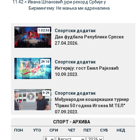
11:42 >
Ивана Шпановић јури рекорд Србије у
Бирмингему: Не мањка ми адреналина
Спортски додатак
1:02:50
Дан фудбала Републике Српске
27.04.2026.
Спортски додатак
29:10
Интервју: гост Емил Рајковић
10.09.2023.
Спортски додатак
9:29
Међународни кошаркашки турнир
"Првих 50 година Игокеа М:ТЕЛ"
07.09.2023.
СПОРТ - АРХИВА
ПОН
УТО
СРИ
ЧЕТ
ПЕТ
СУБ
НЕД