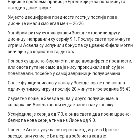
Највише проблема правио је Ертел који је за пола минута
погодио двије тројке.
Умјесто двоцифрене предности гостију послије прве
дионице имали смо егал меч – 26:26.
У добром ритму су кошаркаши Звезде отворили другу
дионицу, направили су серију 9:1. Послије свега три минута
играчи Асвела су испунили бонус па су црвено-бијели могли
значајно да користе и тај детаљ.
Поново су црвено-бијели стигли до двоцифрене предности,
али овога пута не само да је нису прокоцкали већ су је и
повећавали, посебно у самој завршници полувремена.
Све је функционисало у нападу Звезде која је приказала
одличну тимску игру и послије 20 минуте игре водила 55:43.
Изузетно лоше је Звезда ушла у друго полувријеме, а
кошаркаши Асвела знали су да казне сваку грешку.
Услиједила је серија од 7:0, а онда свега два поена црвено-
белих па нова серија тима из Лиона од 9:0.
Повео је Асвел, увукла се нервоза код играча Црвене
звезде, али успие је Батлер да заблиста када је