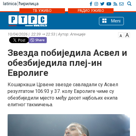
latinica
ћирилица
ТВ УЖИВО
РАДИО УЖИВО
Meni
10/04/2026 | 22:39 ⇒ 22:53 | Аутор: Агенције
Звезда побиједила Асвел и
обезбиједила плеј-ин
Евролиге
Кошаркаши Црвене звезде савладали су Асвел
резултатом 106:93 у 37. колу Евролиге чиме су
обезбиједили мјесто међу десет најбољих екипа
елитног такмичења.