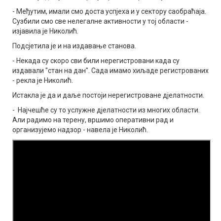
- Међутим, имали смо доста успјеха и у сектору саобраћаја.
Сузбили смо све нелегалне активности у тој области -
изјавила је Николић.
Подсјетила је и на издавање станова.
- Некада су скоро сви били нерегистровани када су
издавали "стан на дан". Сада имамо хиљаде регистрованих
- рекла је Николић.
Истакла је да и даље постоји нерегистроване дјелатности.
- Најчешће су то услужне дјелатности из многих области.
Али радимо на терену, вршимо оперативни рад и
организујемо надзор - навела је Николић.