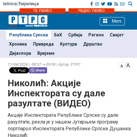
latinica
ћирилица
ТВ УЖИВО
РАДИО УЖИВО
Meni
Република Српска
БиХ
Србија
Регион
Свијет
Хроника
Привреда
Култура
Друштво
Дијаспора
Вријеме
11/04/2026 | 08:37 ⇒ 09:50 | Аутор: РТРС
Николић: Акције
Инспектората су дале
разултате (ВИДЕО)
Акције Инспектората Републике Српске су дале
разултате, рекла је у нашем Јутарњем програму
портпарол Инспектората Републике Српске Душанка
Николић.