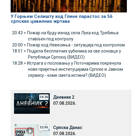
У Горњем Селишту код Глине парастос за 56
српских цивилних жртава
20:43 >
Пожар на брду изнад села Лука код Требиња
стављен под контролу
20:00 >
Пожар код Невесиња - ситуација под контролом
18:51 >
Подјела бесплатних уџбеника за све основце у
Републици Српској (ВИДЕО)
18:28 >
Истрага о пословању у Поточарима покренула
нове пријетње институцијама Српске и Јавном
сервису - коме смета истина? (ВИДЕО)
Дневник 2
34:26
07.08.2026.
Српска Данас
32:00
07.08.2026.