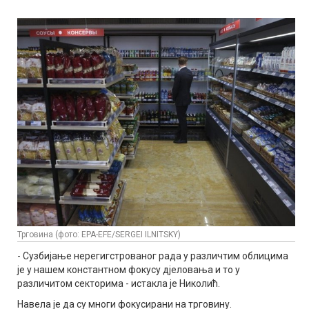
Трговина (фото: EPA-EFE/SERGEI ILNITSKY)
- Сузбијање нерегигстрованог рада у различтим облицима
је у нашем константном фокусу дјеловања и то у
различитом секторима - истакла је Николић.
Навела је да су многи фокусирани на трговину.