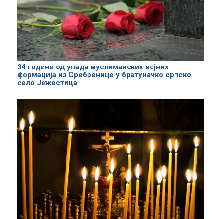
34 године од упада муслиманских војних
формација из Сребренице у братуначко српско
село Јежестица