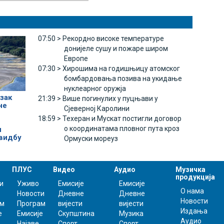
07:50 >
Рекордно високе температуре
донијеле сушу и пожаре широм
Европе
07:30 >
Хирошима на годишњицу атомског
бомбардовања позива на укидање
нуклеарног оружја
зак
21:39 >
Више погинулих у пуцњави у
не
Сјеверној Каролини
18:59 >
Техеран и Мускат постигли договор
о координатама пловног пута кроз
и
видбу
Ормуски мореуз
ПЛУС
Видео
Аудио
Музичка
продукција
и
Уживо
Емисије
Емисије
О нама
Новости
Дневне
Дневне
Новости
ам
Програм
вијести
вијести
Издања
е
Емисије
Скупштина
Музика
Аудио
Најаве
Спорт
Спорт