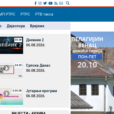
МП РТРС
РТРС
РТВ такса
о
Дијаспора
Вријеме
Дневник 2
30:38
06.08.2026.
Српска Данас
34:29
06.08.2026.
Јутарњи програм
3:50:38
06.08.2026.
ВИЈЕСТИ - АРХИВА