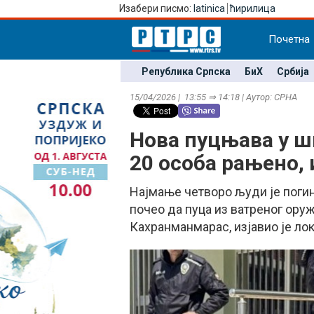
Изабери писмо:
latinica
ћирилица
Почетна
Република Српска
БиХ
Србија
15/04/2026 | 13:55 ⇒ 14:18 | Аутор: СРНА
Нова пуцњава у шк
20 особа рањено,
Најмање четворо људи је погин
почео да пуца из ватреног оруж
Кахранманмарас, изјавио је ло