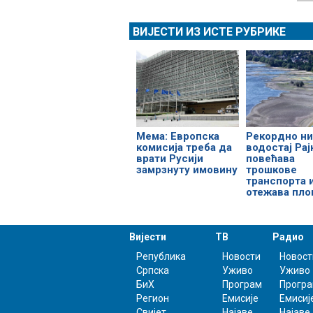
ВИЈЕСТИ ИЗ ИСТЕ РУБРИКЕ
Мема: Европска
Рекордно ни
комисија треба да
водостај Рај
врати Русији
повећава
замрзнуту имовину
трошкове
транспорта 
отежава пло
Вијести
ТВ
Радио
Република
Новости
Новост
Српска
Уживо
Уживо
БиХ
Програм
Прогр
Регион
Емисије
Емисиј
Свијет
Најаве
Најаве