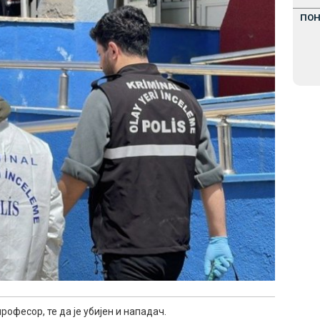
ПО
професор, те да је убијен и нападач.