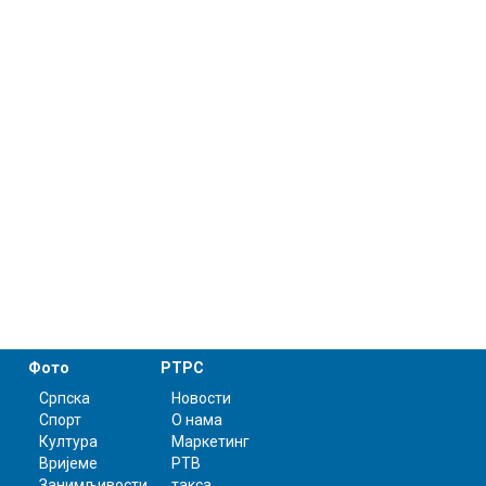
Фото
РТРС
Српска
Новости
Спорт
О нама
Култура
Маркетинг
Вријеме
РТВ
Занимљивости
такса