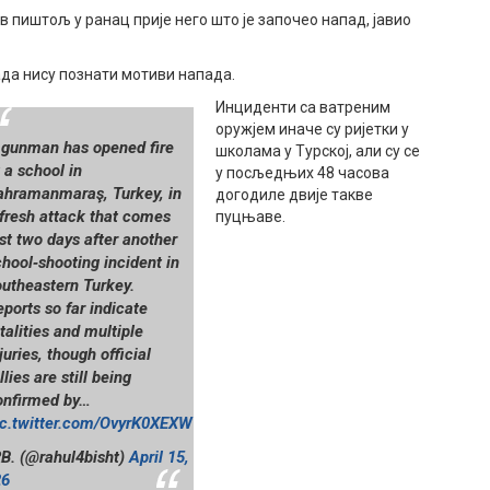
ев пиштољ у ранац прије него што је започео напад, јавио
ада нису познати мотиви напада.
Инциденти са ватреним
оружјем иначе су ријетки у
 gunman has opened fire
школама у Турској, али су се
 a school in
у посљедњих 48 часова
ahramanmaraş, Turkey, in
догодиле двије такве
 fresh attack that comes
пуцњаве.
st two days after another
chool‑shooting incident in
outheastern Turkey.
ports so far indicate
talities and multiple
juries, though official
llies are still being
onfirmed by…
ic.twitter.com/OvyrK0XEXW
B. (@rahul4bisht)
April 15,
26