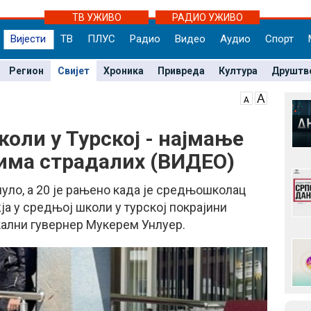
ТВ УЖИВО
РАДИО УЖИВО
Вијести
ТВ
ПЛУС
Радио
Видео
Аудио
Спорт
Регион
Свијет
Хроника
Привреда
Култура
Друштв
оли у Турској - најмање
 има страдалих (ВИДЕО)
уло, а 20 је рањено када је средњошколац
ја у средњој школи у турској покрајини
кални гувернер Мукерем Унлуер.