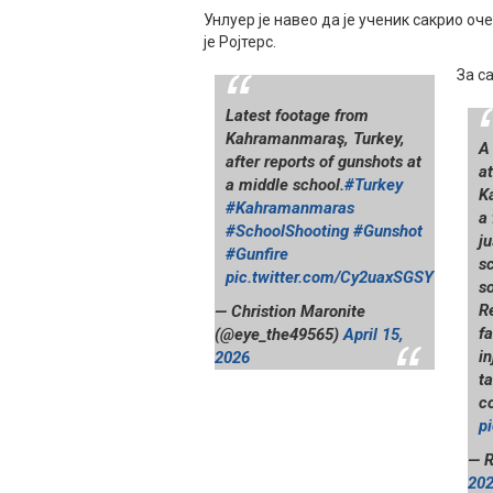
Унлуер је навео да је ученик сакрио оч
је Ројтерс.
За с
Latest footage from
Kahramanmaraş, Turkey,
A
after reports of gunshots at
at
a middle school.
#Turkey
K
#Kahramanmaras
a
#SchoolShooting
#Gunshot
ju
#Gunfire
s
pic.twitter.com/Cy2uaxSGSY
s
Re
— Christion Maronite
fa
(@eye_the49565)
April 15,
in
2026
ta
c
p
— R
20