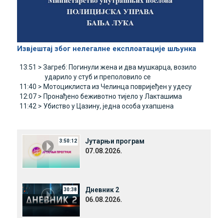
Извјештај због нелегалне експлоатације шљунка
13:51 >
Загреб: Погинули жена и два мушкарца, возило
ударило у стуб и преполовило се
11:40 >
Мотоциклиста из Челинца повријеђен у удесу
12:07 >
Пронађено беживотно тијело у Лакташима
11:42 >
Убиство у Цазину, једна особа ухапшена
Јутарњи програм
3:50:12
07.08.2026.
Дневник 2
30:38
06.08.2026.