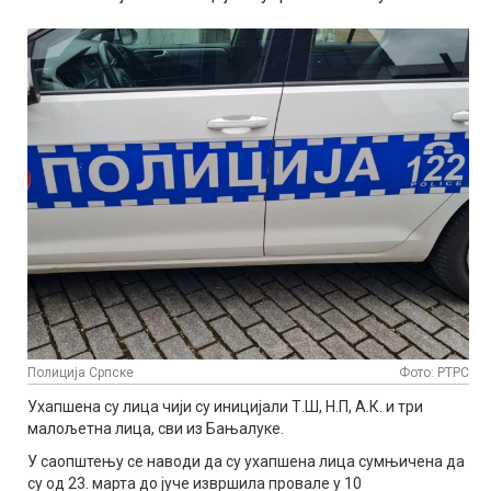
Полиција Српске
Фото: РТРС
Ухапшена су лица чији су иницијали Т.Ш, Н.П, А.К. и три
малољетна лица, сви из Бањалуке.
У саопштењу се наводи да су ухапшена лица сумњичена да
су од 23. марта до јуче извршила провале у 10