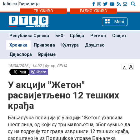
latinica
ћирилица
ТВ УЖИВО
РАДИО УЖИВО
Meni
Република Српска
БиХ
Србија
Регион
Свијет
Хроника
Привреда
Култура
Друштво
Дијаспора
Вријеме
15/04/2026 | 14:02 | Аутор: СРНА
У акцији "Жетон"
расвијетљено 12 тешких
крађа
Бањалучка полиција је у акцији "Жетон" ухапсила
шест лица, од који су три малољетна, због сумње да
су на подручју тог града извршили 12 тешких крађа,
саопштено је из Полицијске управе Бањалука.