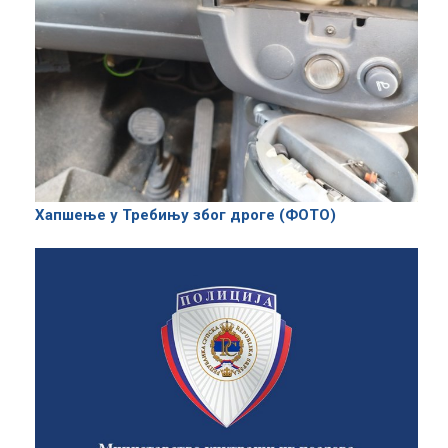
Хапшење у Требињу због дроге (ФОТО)