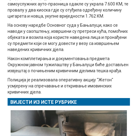
самоуслужних ауто-праоница одакле су украла 7.600 КМ, те
провалу у два киоска гдје су отуђила одређену количину
цигарета и новца, укупне вриједности 1.762 КМ.
На основу наредбе Основног суда у Бањалуци, како се
наводи у саопштењу, извршени су претреси кућа, помоћних
објеката и возила која користе наведена лица и пронађени
су предмети који се могу довести у везу са извршењем
наведених кривичних дјела.
Након комплетирања и документовања предмета
Окружном јавном тужилаштву у Бањалуци биће достављен
извјештај о почињеним кривичним дјелима тешка крађа.
Полиција је реализовала оперативну акцију "Жетон"
усмјерену на спречавање и откривање имовинских
кривичних дјела.
ВИЈЕСТИ ИЗ ИСТЕ РУБРИКЕ