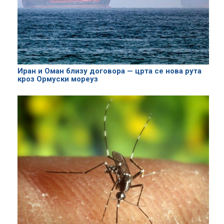
Иран и Оман близу договора — црта се нова рута
кроз Ормуски мореуз