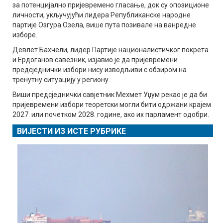
за потенцијално пријевремено гласање, док су опозиционе
личности, укључујући лидера Републиканске народне
партије Озгура Озела, више пута позивале на ванредне
изборе.
Девлет Бахчели, лидер Партије националистичког покрета
и Ердоганов савезник, изјавио је да пријевремени
предсједнички избори нису изводљиви с обзиром на
тренутну ситуацију у региону.
Виши предсједнички савјетник Мехмет Уџум рекао је да би
пријевремени избори теоретски могли бити одржани крајем
2027. или почетком 2028. године, ако их парламент одобри.
ВИЈЕСТИ ИЗ ИСТЕ РУБРИКЕ