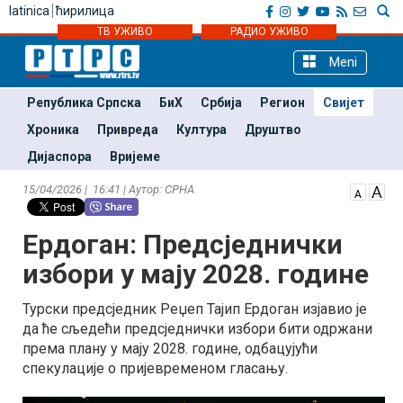
latinica
ћирилица
ТВ УЖИВО
РАДИО УЖИВО
Meni
Република Српска
БиХ
Србија
Регион
Свијет
Хроника
Привреда
Култура
Друштво
Дијаспора
Вријеме
15/04/2026 | 16:41 | Аутор: СРНА
Ердоган: Предсједнички
избори у мају 2028. године
Турски предсједник Реџеп Тајип Ердоган изјавио је
да ће сљедећи предсједнички избори бити одржани
према плану у мају 2028. године, одбацујући
спекулације о пријевременом гласању.