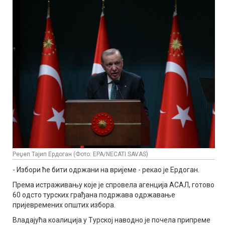
Реџеп Тајип Ердоган (Фото: EPA/NECATI SAVAS)
- Избори ће бити одржани на вријеме - рекао је Ердоган.
Према истраживању које је спровела агенција АСАЛ, готово
60 одсто турских грађана подржава одржавање
пријевремених општих избора.
Владајућа коалиција у Турској наводно је почела припреме