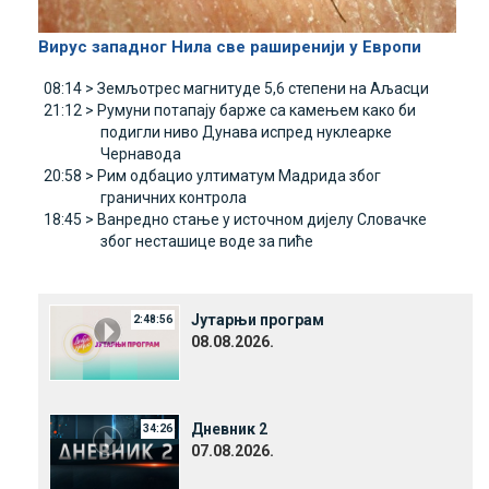
Вирус западног Нила све раширенији у Европи
08:14 >
Земљотрес магнитуде 5,6 степени на Aљасци
21:12 >
Румуни потапају барже са камењем како би
подигли ниво Дунава испред нуклеарке
Чернавода
20:58 >
Рим одбацио ултиматум Mадрида због
граничних контрола
18:45 >
Ванредно стање у источном дијелу Словачке
због несташице воде за пиће
Јутарњи програм
2:48:56
08.08.2026.
Дневник 2
34:26
07.08.2026.