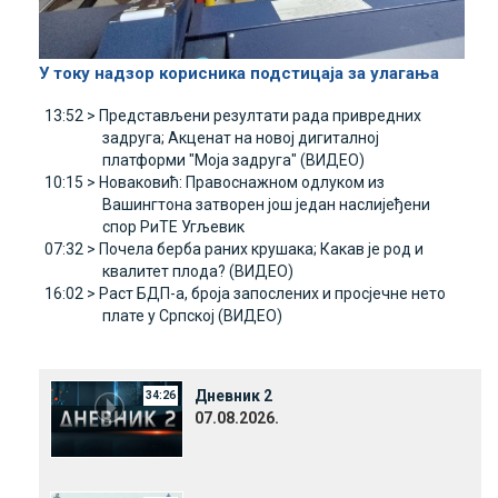
У току надзор корисника подстицаја за улагања
13:52 >
Представљени резултати рада привредних
задруга; Акценат на новој дигиталној
платформи "Моја задруга" (ВИДЕО)
10:15 >
Новаковић: Правоснажном одлуком из
Вашингтона затворен још један наслијеђени
спор РиТЕ Угљевик
07:32 >
Почела берба раних крушака; Какав је род и
квалитет плода? (ВИДЕО)
16:02 >
Раст БДП-а, броја запослених и просјечне нето
плате у Српској (ВИДЕО)
Дневник 2
34:26
07.08.2026.