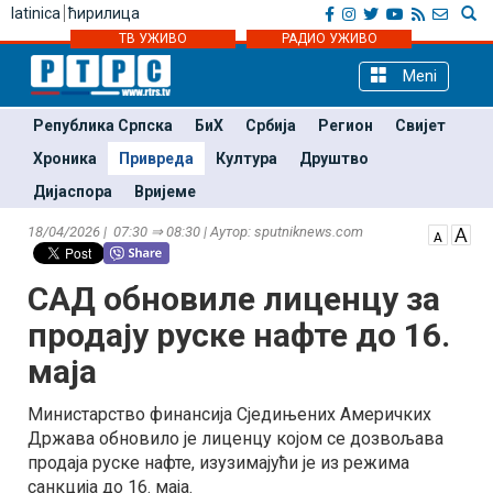
latinica
ћирилица
ТВ УЖИВО
РАДИО УЖИВО
Meni
Република Српска
БиХ
Србија
Регион
Свијет
Хроника
Привреда
Култура
Друштво
Дијаспора
Вријеме
18/04/2026 | 07:30 ⇒ 08:30 | Аутор: sputniknews.com
САД обновиле лиценцу за
продају руске нафте до 16.
маја
Министарство финансија Сједињених Америчких
Држава обновило је лиценцу којом се дозвољава
продаја руске нафте, изузимајући је из режима
санкција до 16. маја.