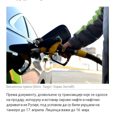
Бензинска пумпа (Фото: Танјуг/ Зоран Зестић)
Према документу, дозвољене су трансакције које се односе
на продају, испоруку и истовар сирове нафте и нафтних
деривата из Русије, под условом да су били укрцани на
танкере до 17. априла. Лиценца важи до 16. маја.