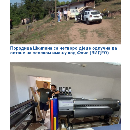
Породица Шкипина са четворо дјеце одлучна да
остане на сеоском имању код Фоче (ВИДЕО)