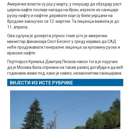
Америчке власти су још у марту, у покушају да обуздају раст
цијена нафте послије напада на Иран, изузеле из санкција
руску нафту и нафтне деривате који су били укрцани на
бродове закључно са 12. мартом. Та лиценца важила је до
11. априла.
Ова одлука је донијета упркос томе што је амерички
министар финансија Скот Бесент у среду изјавио да САД
неће продужавати генералне лиценце за куповину руске и
иранске нафте.
Портпарол Кремља Дмитриј Песков након тога је поручио
да је Москва била спремна на такав развој догађаја и да већ
годинама живи под, како је навео, незаконитим санкцијама.
ВИЈЕСТИ ИЗ ИСТЕ РУБРИКЕ