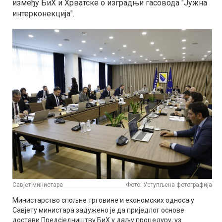
између БиХ и Хрватске о изградњи гасовода "Јужна
интерконекција".
Савјет министара
Фото: Уступљена фотографија
Министарство спољне трговине и економских односа у
Савјету министара задужено је да приједлог основе
достави Предсједништву БиХ у даљу процедуру, уз