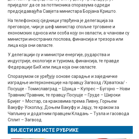
приједлог да се за потписника споразума одреди
предсједавајућа Савјета министара Борјана Кришто.
На телефонској сједници утврђена је делегација за
преговоре, чији је шеф министар спољне трговине и
економских односа или особа коју он овласти, а чланови су
министри иностраних послова, финансија и трезора или
лица која они овласте.
У делегацији су и министри енергије, рударства и
индустрије, екологије и туризма, финансија, те правде
Федерације БиХ или лица која они овласте.
Споразумом се уређују основе сарадње и заједничке
изградње интерконекције на правцу Загвозд /Хрватска/ -
Посушје - Томиславград – Шуица – Купрес – Бугојно – Нови
Травник/Травник, те правцу Посушје – Груде – Широки
Бријег – Мостар, са краковима према Ливну, Горњем
Вакуфу-Ускопљу, Доњем Вакуфу и Јајцу, те краком за
Чапљину и додатним правцем Кладањ – Тузла и гасовода
Сплит – Загвозд.
ВИЈЕСТИ ИЗ ИСТЕ РУБРИКЕ