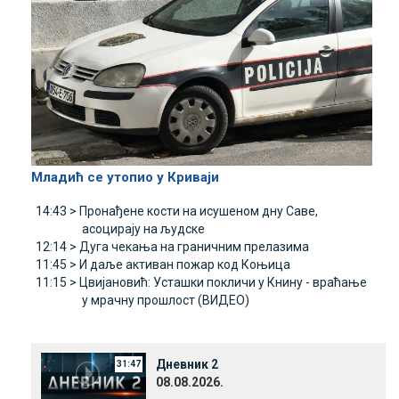
Младић се утопио у Криваји
14:43 >
Пронађене кости на исушеном дну Саве,
асоцирају на људске
12:14 >
Дуга чекања на граничним прелазима
11:45 >
И даље активан пожар код Коњица
11:15 >
Цвијановић: Усташки покличи у Книну - враћање
у мрачну прошлост (ВИДЕО)
Дневник 2
31:47
08.08.2026.