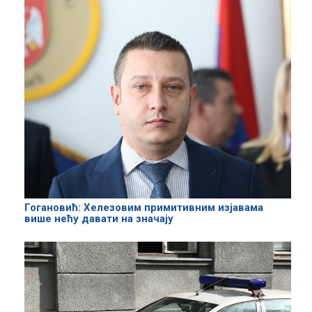
Гогановић: Хелезовим примитивним изјавама
више нећу давати на значају