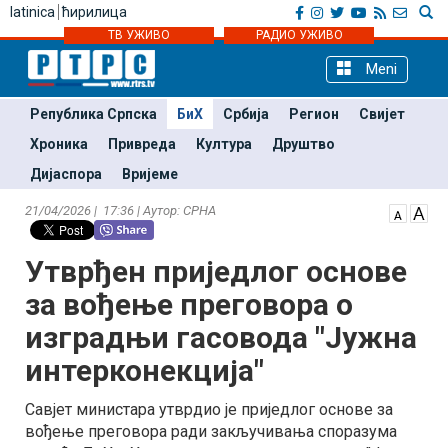
latinica
ћирилица
ТВ УЖИВО
РАДИО УЖИВО
Meni
Република Српска
БиХ
Србија
Регион
Свијет
Хроника
Привреда
Култура
Друштво
Дијаспора
Вријеме
21/04/2026 | 17:36 | Аутор: СРНА
Утврђен приједлог основе
за вођење преговора о
изградњи гасовода "Јужна
интерконекција"
Савјет министара утврдио је приједлог основе за
вођење преговора ради закључивања споразума