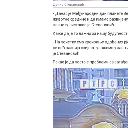
Денис Стевановић
- Данас је Међународни дан планете З
животне средине и да имамо развијену
планету - истакао је Стевановић.
Каже да је то важно за нашу будућност
- На почетку смо креирању одрђених рј
се већ развија свијест, улажемо у заш
је Стевановић.
Рекао је да постоје проблеми са зага