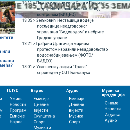
19:11 >
Пожар у рејону села Лука и Пољице
код Требиња локализован и под
контролом (ВИДЕО)
18:35 >
Зељковић: Несташица воде је
посљедица неодговорног
упраљања "Водоводом" и небриге
ритети
Градске управе
18:21 >
Грађани Драгочаја мирним
протестом изразили незадовољство
а или
водоснабдијевањем (ФОТО/
јевања
ВИДЕО)
смећа?
18:01 >
Ухапшени у акцији "Траса"
спроведен у ОЈТ Бањалука
ПЛУС
Видео
Аудио
Музичка
продукција
и
Уживо
Емисије
Емисије
О нама
Новости
Дневне
Дневне
Новости
ам
Програм
вијести
вијести
Издања
е
Емисије
Скупштина
Музика
Аудио
Најаве
Спорт
Спорт
Музика и