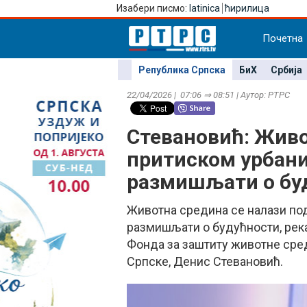
Изабери писмо:
latinica
ћирилица
Почетна
Република Српска
БиХ
Србија
22/04/2026 | 07:06 ⇒ 08:51 | Аутор: РТРС
Стевановић: Живо
притиском урбани
размишљати о бу
Животна средина се налази под
размишљати о будућности, рек
Фонда за заштиту животне сре
Српске, Денис Стевановић.