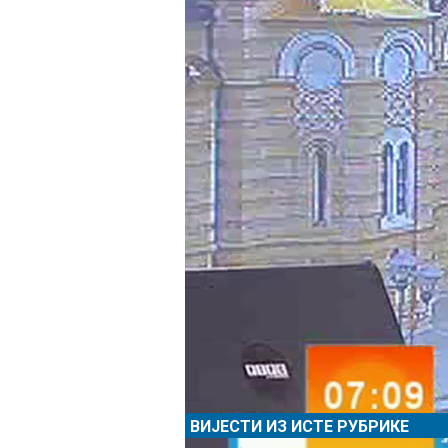
- Имамо повећање саобраћаја и то узро
депонија, а и за легалне је упитан на
средине. Имамо одређених помака, пос
пројектима - рекао је Стевановић.
ВИЈЕСТИ ИЗ ИСТЕ РУБРИКЕ