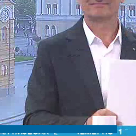
кује загађење ваздуха. У Српској имамо чак 270 дивљих
чин функционисања. Много је изазова заштите животе
тоје другачији приступи и радимо на одређеним