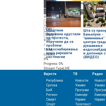
Video Player is loading.
Play Video
Play
Мјештани
Шта су прио
Залужана одустали
Бањалуке -
Mute
од протеста,
"шминкање"
0:00
поручили да се
центра град
/
проблем
рјешавање
водоснабијевања
водоснабди
15:34
мора ријешити
и депоније 
Loaded
:
системски
(ВИДЕО)
0%
Progress
: 0%
Stream Type
LIVE
-15:34
Вијести
ТВ
Радио
Република
Новости
Новост
Playback Rate
Српска
Уживо
Уживо
БиХ
Програм
Прогр
1x
Регион
Емисије
Емисиј
Chapters
Свијет
Најаве
Најаве
Chapters
Спорт
Телетекст