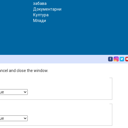
забава
Документарни
Култура
Млади
ettings dialog
ancel and close the window.