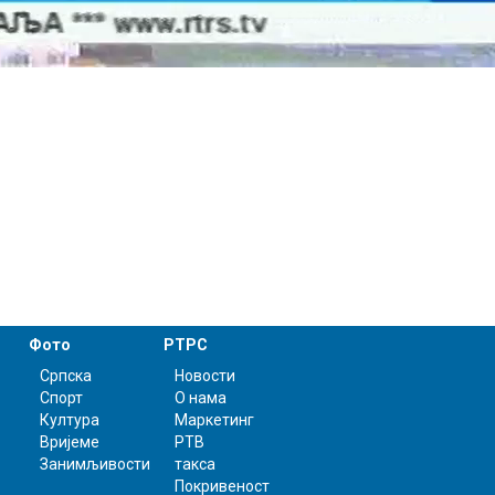
Фото
РТРС
Српска
Новости
Спорт
О нама
Култура
Маркетинг
Вријеме
РТВ
Занимљивости
такса
Покривеност