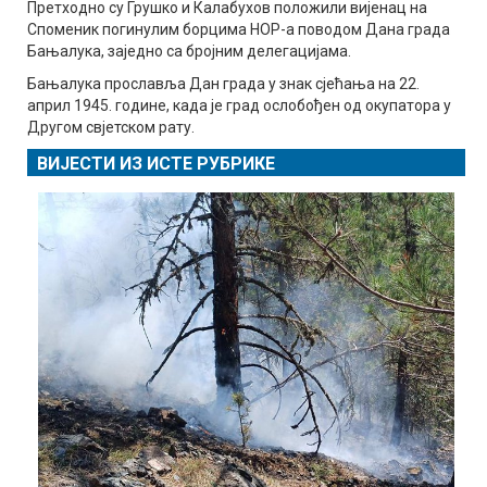
Претходно су Грушко и Калабухов положили вијенац на
Споменик погинулим борцима НОР-а поводом Дана града
Бањалука, заједно са бројним делегацијама.
Бањалука прославља Дан града у знак сјећања на 22.
април 1945. године, када је град ослобођен од окупатора у
Другом свјетском рату.
ВИЈЕСТИ ИЗ ИСТЕ РУБРИКЕ