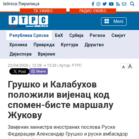
latinica
ћирилица
ТВ УЖИВО
РАДИО УЖИВО
Meni
Република Српска
БиХ
Србија
Регион
Свијет
Хроника
Привреда
Култура
Друштво
Дијаспора
Вријеме
22/04/2026 | 12:28 ⇒ 13:26 | Аутор: РТРС
Грушко и Калабухов
положили вијенац код
спомен-бисте маршалу
Жукову
Замјеник министра иностраних послова Руске
Федерације Александар Грушко и руски амбасадор