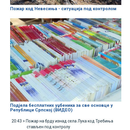
Пожар код Невесиња - ситуација под контролом
Подјела бесплатних уџбеника за све основце у
Републици Српској (ВИДЕО)
20:43 >
Пожар на брду изнад села Лука код Требиња
стављен под контролу