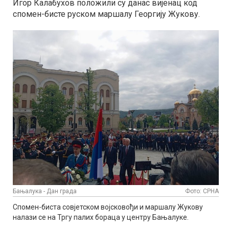
Игор Калабухов положили су данас вијенац код
спомен-бисте руском маршалу Георгију Жукову.
Бањалука - Дан града
Фото: СРНА
Спомен-биста совјетском војсковођи и маршалу Жукову
налази се на Тргу палих бораца у центру Бањалуке.