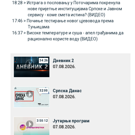
18:28 >
Истрага о пословању у Поточарима покренула
нове пријетње институцијама Српске и Јавном
сервису - коме смета истина? (ВИДЕО)
17:46 >
Почиње тестирање новог цјевовода према
Туњицама
16:37 >
Високе температуре и суша - апел грађанима да
рационално користе воду (ВИДЕО)
Дневник 2
34:26
07.08.2026.
Српска Данас
32:00
07.08.2026.
Јутарњи програм
3:50:12
07.08.2026.