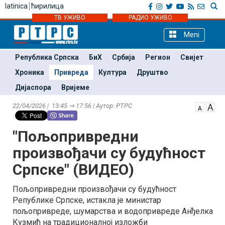
latinica
ћирилица
ТВ УЖИВО
РАДИО УЖИВО
Meni
Република Српска
БиХ
Србија
Регион
Свијет
Хроника
Привреда
Култура
Друштво
Дијаспора
Вријеме
22/04/2026 | 13:45 ⇒ 17:56 | Аутор: РТРС
"Пољопривредни
произвођачи су будућност
Српске" (ВИДЕО)
Пољопривредни произвођачи су будућност
Републике Српске, истакла је министар
пољопривреде, шумарства и водопривреде Анђелка
Кузмић на традиционалној изложби