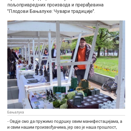
пољопривредних производа и прерађевина
"Плодови Бањалуке: Чувари традиције".
Бањалука
- Овдје смо да пружимо подршку овим манифестацијама, а
и свим нашим произвођачима, јер ово је наша прошлост,