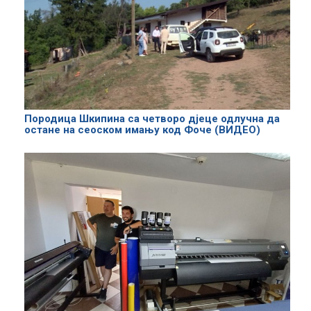
Породица Шкипина са четворо дјеце одлучна да
остане на сеоском имању код Фоче (ВИДЕО)