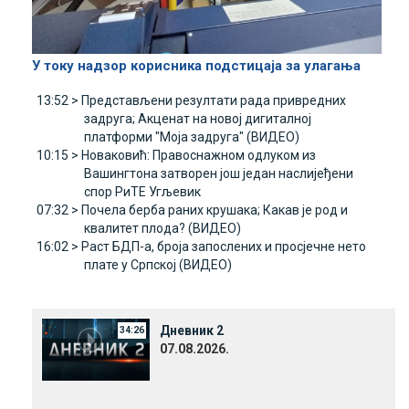
У току надзор корисника подстицаја за улагања
13:52 >
Представљени резултати рада привредних
задруга; Акценат на новој дигиталној
платформи "Моја задруга" (ВИДЕО)
10:15 >
Новаковић: Правоснажном одлуком из
Вашингтона затворен још један наслијеђени
спор РиТЕ Угљевик
07:32 >
Почела берба раних крушака; Какав је род и
квалитет плода? (ВИДЕО)
16:02 >
Раст БДП-а, броја запослених и просјечне нето
плате у Српској (ВИДЕО)
Дневник 2
34:26
07.08.2026.