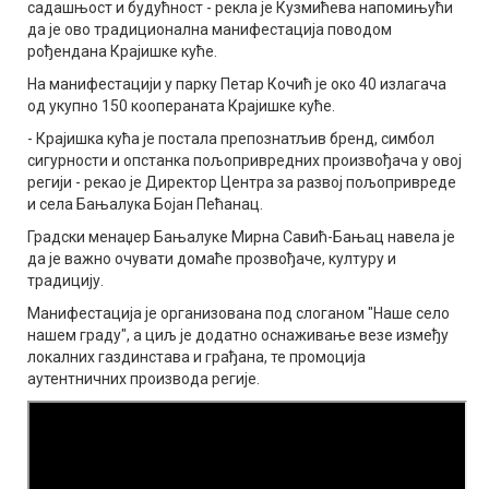
садашњост и будућност - рекла је Кузмићева напомињући
да је ово традиционална манифестација поводом
рођендана Крајишке куће.
На манифестацији у парку Петар Кочић је око 40 излагача
од укупно 150 коопераната Крајишке куће.
- Крајишка кућа је постала препознатљив бренд, симбол
сигурности и опстанка пољопривредних произвођача у овој
регији - рекао је Директор Центра за развој пољопривреде
и села Бањалука Бојан Пећанац.
Градски менаџер Бањалуке Мирна Савић-Бањац навела је
да је важно очувати домаће прозвођаче, културу и
традицију.
Манифестација је организована под слоганом "Наше село
нашем граду", а циљ је додатно оснаживање везе између
локалних газдинстава и грађана, те промоција
аутентничних производа регије.