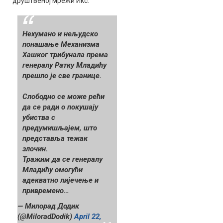
друштвеној мрежи Икс.
Нехумано и нељудско
понашање Механизма
Хашког трибунала према
генералу Ратку Младићу
прешло је све границе.
Слободно се може рећи
да се ради о покушају
убиства с
предумишљајем, што
представља тежак
злочин.
Тражим да се генералу
Младићу омогући
адекватно лијечење и
привремено…
— Милорад Додик
(@MiloradDodik)
April 22,