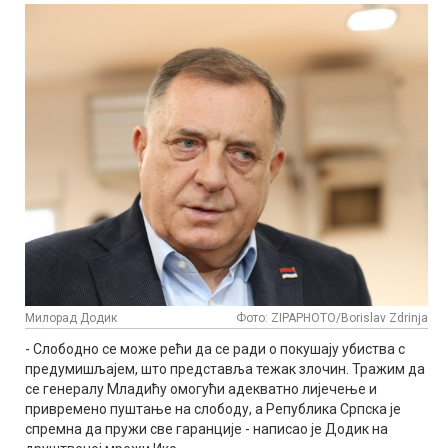
Милорад Додик
Фото: ZIPAPHOTO/Borislav Zdrinja
- Слободно се може рећи да се ради о покушају убиства с
предумишљајем, што представља тежак злочин. Тражим да
се генералу Младићу омогући адекватно лијечење и
привремено пуштање на слободу, а Република Српска је
спремна да пружи све гаранције - написао је Додик на