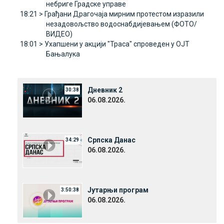
небриге Градске управе
18:21 >
Грађани Драгочаја мирним протестом изразили
незадовољство водоснабдијевањем (ФОТО/
ВИДЕО)
18:01 >
Ухапшени у акцији "Траса" спроведен у ОЈТ
Бањалука
Дневник 2
30:38
06.08.2026.
Српска Данас
34:29
06.08.2026.
Јутарњи програм
3:50:38
06.08.2026.