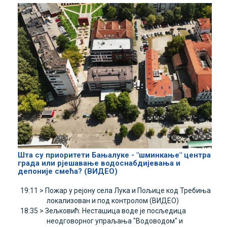
Шта су приоритети Бањалуке - "шминкање" центра
града или рјешавање водоснабдијевања и
депоније смећа? (ВИДЕО)
19:11 >
Пожар у рејону села Лука и Пољице код Требиња
локализован и под контролом (ВИДЕО)
18:35 >
Зељковић: Несташица воде је посљедица
неодговорног упраљања "Водоводом" и