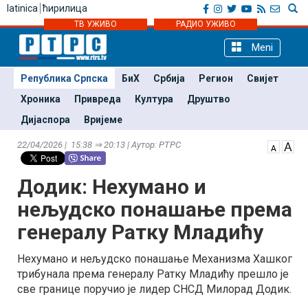
latinica
ћирилица
ТВ УЖИВО
РАДИО УЖИВО
Meni
Република Српска
БиХ
Србија
Регион
Свијет
Хроника
Привреда
Култура
Друштво
Дијаспора
Вријеме
22/04/2026 | 15:38 ⇒ 20:13 | Аутор: РТРС
Додик: Нехумано и
нељудско понашање према
генералу Ратку Младићу
Нехумано и нељудско понашање Механизма Хашког
трибунала према генералу Ратку Младићу прешло је
све границе поручио је лидер СНСД Милорад Додик.