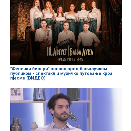
"Фенечки бисери" поново пред бањалучком
публиком - спектакл и музичко путовање кроз
пјесме (ВИДЕО)