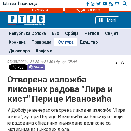
latinica
ћирилица
ТВ УЖИВО
РАДИО УЖИВО
Meni
Република Српска
БиХ
Србија
Регион
Свијет
Хроника
Привреда
Култура
Друштво
Дијаспора
Вријеме
07/05/2026 | 21:25 ⇒ 21:36 | Аутор: СРНА
Отворена изложба
ликовних радова "Лира и
кист" Перице Ивановића
У Добоју је вечерас отворена ликовна изложба "Лира
и кист", аутора Перице Ивановића из Бањалуке, који
је радовима објединио књижевне великане са
мотивима из њихових дјела.