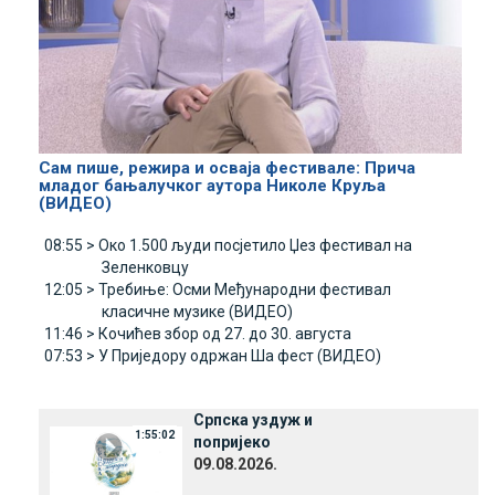
Сам пише, режира и осваја фестивале: Прича
младог бањалучког аутора Николе Круља
(ВИДЕО)
08:55 >
Око 1.500 људи посјетило Џез фестивал на
Зеленковцу
12:05 >
Требиње: Осми Међународни фестивал
класичне музике (ВИДЕО)
11:46 >
Кочићев збор од 27. до 30. августа
07:53 >
У Приједору одржан Ша фест (ВИДЕО)
Српска уздуж и
1:55:02
попријеко
09.08.2026.