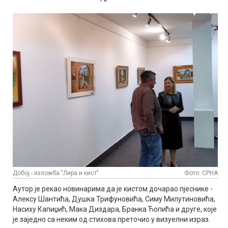
Добој - изложба "Лира и кист"
Фото: СРНА
Аутор је рекао новинарима да је кистом дочарао пјеснике -
Алексу Шантића, Душка Трифуновића, Симу Милутиновића,
Насиху Капиџић, Мака Диздара, Бранка Ћопића и друге, које
је заједно са неким од стихова преточио у визуелни израз.