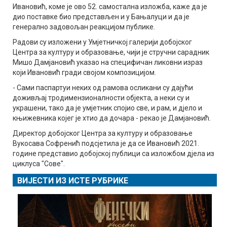
Ивановић, коме је ово 52. самостална изложба, каже да је
дио поставке био представљен и у Бањалуци и да је
генерално задовољан реакцијом публике.
Радови су изложени у Умјетничкој галерији добојског
Центра за културу и образовање, чији је стручни сарадник
Мишо Дамјановић указао на специфичан ликовни израз
који Ивановић гради својом композицијом.
- Сами паспартуи неких од рамова осликани су дајући
доживљај тродимензионалности објекта, а неки су и
украшени, тако да је умјетник спојио све, и рам, и дјело и
књижевника којег је хтио да дочара - рекао је Дамјановић.
Директор добојског Центра за културу и образовање
Вукосава Софренић подсјетила је да се Ивановић 2021.
године представио добојској публици са изложбом дјела из
циклуса "Сове".
ВИЈЕСТИ ИЗ ИСТЕ РУБРИКЕ