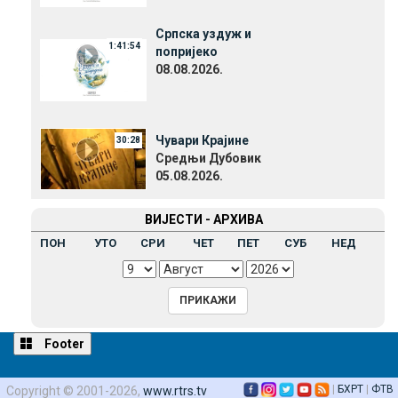
Српска уздуж и
1:41:54
попријеко
08.08.2026.
Чувари Крајине
30:28
Средњи Дубовик
05.08.2026.
ВИЈЕСТИ - АРХИВА
ПОН
УТО
СРИ
ЧЕТ
ПЕТ
СУБ
НЕД
Footer
|
БХРТ
|
ФТВ
Copyright © 2001-2026,
www.rtrs.tv