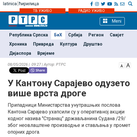
latinica
ћирилица
ТВ УЖИВО
РАДИО УЖИВО
Meni
Република Српска
БиХ
Србија
Регион
Свијет
Хроника
Привреда
Култура
Друштво
Дијаспора
Вријеме
08/05/2026 | 09:27 | Аутор: РТРС
У Кантону Сарајево одузето
више врста дроге
Припадници Министарства унутрашњих послова
Кантона Сарајево ухапсили су у оперативној акцији
кодног назива "Странац" држављанина Судана /29/
због неовлаштене производње и стављања у промет
опојних дрога.