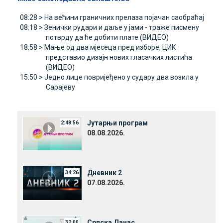
08:28 >
На већини граничних прелаза појачан саобраћај
08:18 >
Зенички рудари и даље у јами - траже писмену
потврду да ће добити плате (ВИДЕО)
18:58 >
Мање од два мјесеца пред изборе, ЦИК
представио дизајн нових гласачких листића
(ВИДЕО)
15:50 >
Једно лице повријеђено у судару два возила у
Сарајеву
Јутарњи програм
2:48:56
08.08.2026.
Дневник 2
34:26
07.08.2026.
Српска Данас
32:00