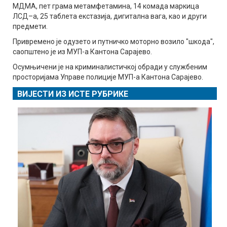
МДМА, пет грама метамфетамина, 14 комада маркица
ЛСД–а, 25 таблета екстазија, дигитална вага, као и други
предмети.
Привремено је одузето и путничко моторно возило "шкода",
саопштено је из МУП-а Кантона Сарајево.
Осумњичени је на криминалистичкој обради у службеним
просторијама Управе полиције МУП-а Кантона Сарајево.
ВИЈЕСТИ ИЗ ИСТЕ РУБРИКЕ