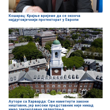
Кошарац: Kрајње вријеме да се оконча
најдуговјечнији протекторат у Eвропи
Аутори са Харварда: Сви наметнути закони
ништавни, јер високи представник није никад
имао законодавна овлаштења