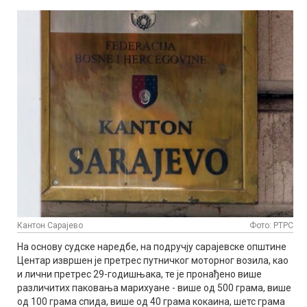
Кантон Сарајево
Фото: РТРС
На основу судске наредбе, на подручју сарајевске општине
Центар извршен је претрес путничког моторног возила, као
и лични претрес 29-годишњака, те је пронађено више
различитих паковања марихуане - више од 500 грама, више
од 100 грама спида, више од 40 грама кокаина, шетс грама