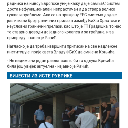
радника на нивоу Европске уније кажу да је сам ЕЕС систем
доста нефункционалан, непрактичан и да ствара велике
гужве и проблеме. Ако се на примјену ЕЕС система додаје
још и мали број граничних прилаза између БиХ и Хрватске и
неусловни гранични прелази, као што је ГП Градишка, то нас
то стварно доводи до једного колапса и за грађане, и за
привреду - навео је Рачић.
Нагласио је да треба извршити притисак на све надлежне
институцује, прије свега Владу ФБиХ да смијена Крњића.
- Не видимо ни један разлог зашто би та одлука Крњића
била још увијек актуелна - изјавио је Рачић.
ВИЈЕСТИ ИЗ ИСТЕ РУБРИКЕ