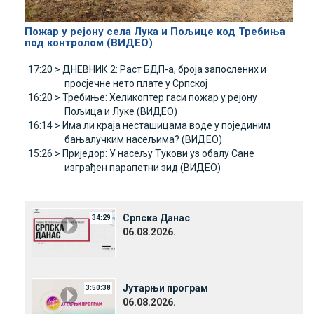
Пожар у рејону села Лука и Пољице код Требиња
под контролом (ВИДЕО)
17:20 >
ДНЕВНИК 2: Раст БДП-а, броја запослених и
просјечне нето плате у Српској
16:20 >
Требиње: Хеликоптер гаси пожар у рејону
Пољица и Луке (ВИДЕО)
16:14 >
Има ли краја несташицама воде у појединим
бањалучким насељима? (ВИДЕО)
15:26 >
Приједор: У насељу Тукови уз обалу Сане
изграђен парапетни зид (ВИДЕО)
Српска Данас
34:29
06.08.2026.
Јутарњи програм
3:50:38
06.08.2026.