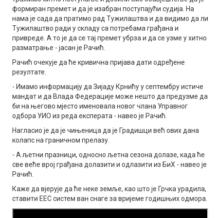
формиран премет и да је изабран поступајући судија. На
нама је сада да пратимо рад Тужилаштва и да видимо да ли
Тужилаштво ради у складу са потребама грађана и
привреде. А то је да се тај премет убрза и да се узме у хитно
разматрање - јасан је Рачић.
Рачић очекује да ће кривична пријава дати одређене
резултате.
- Имамо информацију да Зијаду Крнићу у септембру истиче
мандат и да Влада Федерације може нешто да предузме да
би на његово мјесто именовала новог члана Управног
одбора УИО из реда експерата - навео је Рачић.
Нагласио је да је чињеница да је Градишци већ ових дана
колапс на граничном прелазу.
- А љетни празници, односно љетна сезона долазе, када ће
све веће врој грађана долазити и одлазити из БиХ - навео је
Рачић.
Каже да вјерује да ће неке земље, као што је Грчка урадила,
ставити ЕЕС систем ван снаге за вријеме годишњих одмора.