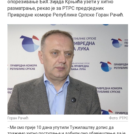
опорезивање БиХ Зијада Крњића узети у хитно
разматрање, рекао је за РТРС предсједник
Привредне коморе Републике Српске Горан Рачић.
Горан Рачић
Фото: РТРС
- Ми смо прије 10 дана упутили Тужилаштву допис да
тражимо хитно поступање и добили смо обавјештење да је