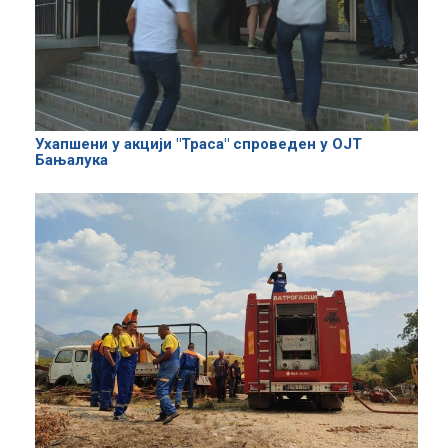
Ухапшени у акцији "Траса" спроведен у ОЈТ
Бањалука