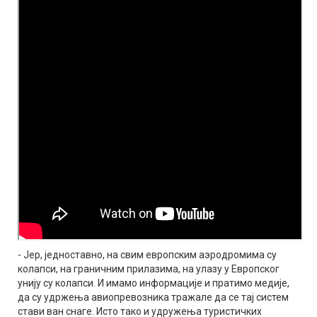
- Јер, једноставно, на свим европским аэродромима су
колапси, на граничним прилазима, на улазу у Европског
унију су колапси. И имамо информације и пратимо медије,
да су удржења авиопревозника тражале да се тај систем
стави ван снаге. Исто тако и удружења туристичких