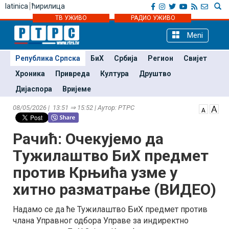
latinica
ћирилица
ТВ УЖИВО
РАДИО УЖИВО
Meni
Република Српска
БиХ
Србија
Регион
Свијет
Хроника
Привреда
Култура
Друштво
Дијаспора
Вријеме
08/05/2026 | 13:51 ⇒ 15:52 | Аутор: РТРС
Рачић: Очекујемо да
Тужилаштво БиХ предмет
против Крњића узме у
хитно разматрање (ВИДЕО)
Надамо се да ће Тужилаштво БиХ предмет против
члана Управног одбора Управе за индиректно