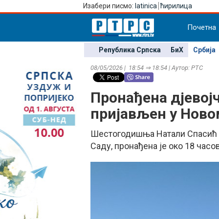
Изабери писмо:
latinica
ћирилица
Почетна
Република Српска
БиХ
Србија
08/05/2026 | 18:54 ⇒ 18:54 | Аутор: РТС
Пронађена дјевојч
пријављен у Ново
Шестогодишња Натали Спасић С
Саду, пронађена је око 18 часов