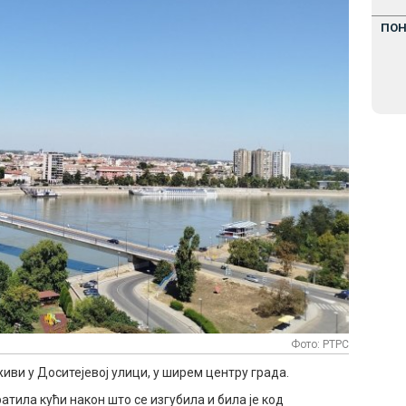
ПО
Фото: РТРС
 живи у Доситејевој улици, у ширем центру града.
ратила кући након што се изгубила и била је код