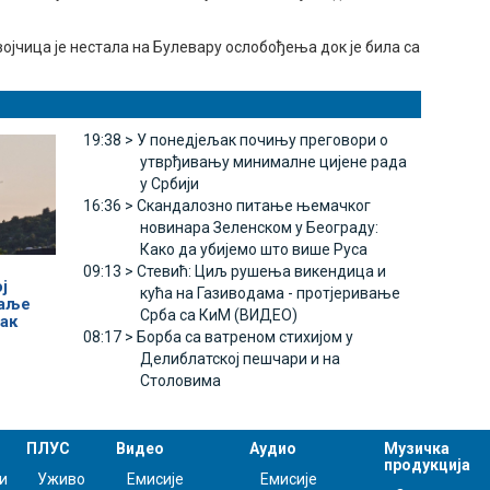
евојчица је нестала на Булевару ослобођења док је била са
19:38 >
У понедјељак почињу преговори о
утврђивању минималне цијене рада
у Србији
16:36 >
Скандалозно питање њемачког
новинара Зеленском у Београду:
Како да убијемо што више Руса
09:13 >
Стевић: Циљ рушења викендица и
ј
кућа на Газиводама - протјеривање
даље
Срба са КиМ (ВИДЕО)
ак
08:17 >
Борба са ватреном стихијом у
Делиблатској пешчари и на
Столовима
ПЛУС
Видео
Аудио
Музичка
продукција
и
Уживо
Емисије
Емисије