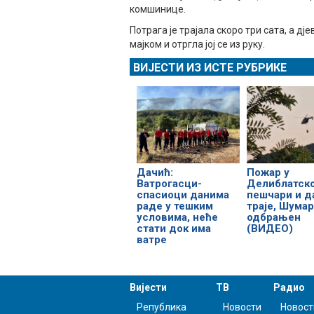
комшинице.
Потрага је трајала скоро три сата, а дј
мајком и отргла јој се из руку.
ВИЈЕСТИ ИЗ ИСТЕ РУБРИКЕ
Дачић:
Пожар у
Ватрогасци-
Делиблатско
спасиоци данима
пешчари и 
раде у тешким
траје, Шумар
условима, неће
одбрањен
стати док има
(ВИДЕО)
ватре
Вијести
ТВ
Радио
Република
Новости
Новост