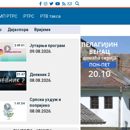
МП РТРС
РТРС
РТВ такса
о
Дијаспора
Вријеме
Јутарњи програм
2:49:01
09.08.2026.
Дневник 2
31:47
08.08.2026.
Српска уздуж и
1:41:54
попријеко
08.08.2026.