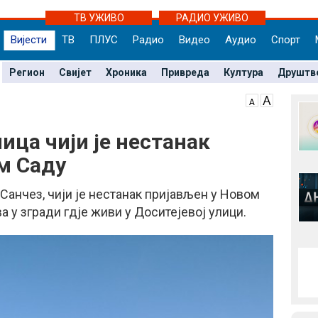
ТВ УЖИВО
РАДИО УЖИВО
Вијести
ТВ
ПЛУС
Радио
Видео
Аудио
Спорт
Регион
Свијет
Хроника
Привреда
Култура
Друштв
ица чији је нестанак
м Саду
анчез, чији је нестанак пријављен у Новом
а у згради гдје живи у Доситејевој улици.