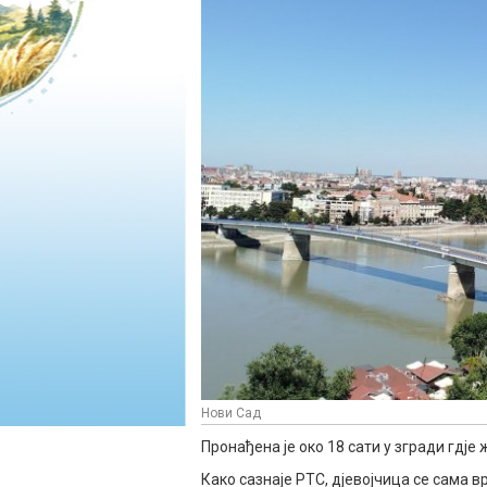
Нови Сад
Пронађена је око 18 сати у згради гдје
Како сазнаје РТС, дјевојчица се сама в