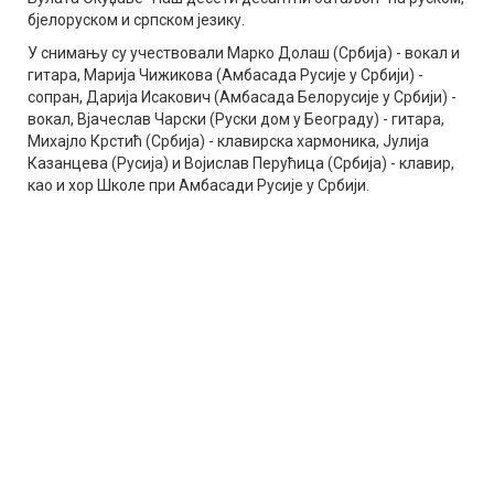
бjелоруском и српском језику.
У снимању су учествовали Марко Долаш (Србија) - вокал и
гитара, Марија Чижикова (Амбасада Русије у Србији) -
сопран, Дарија Исакович (Амбасада Белорусије у Србији) -
вокал, Вјачеслав Чарски (Руски дом у Београду) - гитара,
Михајло Крстић (Србија) - клавирска хармоника, Јулија
Казанцева (Русија) и Војислав Перућица (Србија) - клавир,
као и хор Школе при Амбасади Русије у Србији.