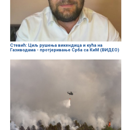
Стевић: Циљ рушења викендица и кућа на
Газиводама - протјеривање Срба са КиМ (ВИДЕО)