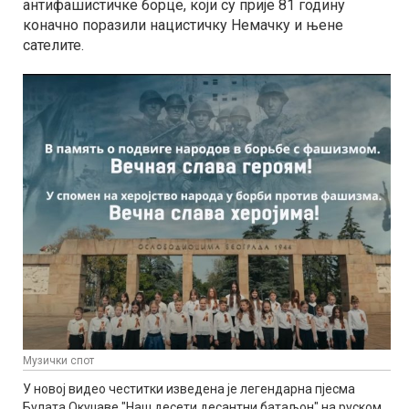
антифашистичке борце, који су прије 81 годину
коначно поразили нацистичку Немачку и њене
сателите.
Музички спот
У новој видео честитки изведена је легендарна пjесма
Булата Окуџаве "Наш десети десантни батаљон" на руском,