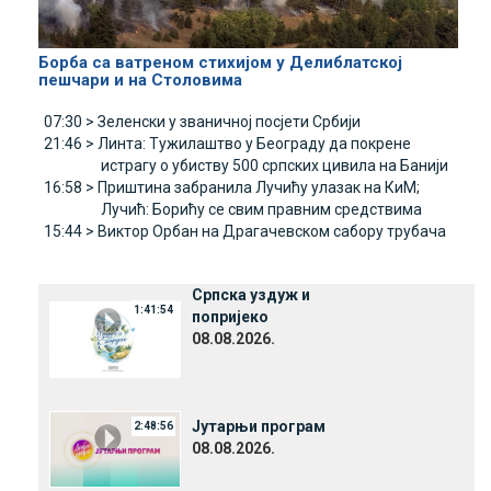
Борба са ватреном стихијом у Делиблатској
пешчари и на Столовима
07:30 >
Зеленски у званичној посјети Србији
21:46 >
Линта: Tужилаштво у Београду да покрене
истрагу о убиству 500 српских цивила на Банији
16:58 >
Приштина забранила Лучићу улазак на КиМ;
Лучић: Борићу се свим правним средствима
15:44 >
Виктор Орбан на Драгачевском сабору трубача
Српска уздуж и
1:41:54
попријеко
08.08.2026.
Јутарњи програм
2:48:56
08.08.2026.