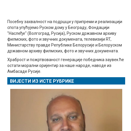
Посебну захвалност на подршци у припреми и реализацији
спота упућујемо Руском дому у Београду, Фондацији
"Наслеђе" (Волгоград, Русија), Руском државном архиву
филмских, фото и звучних докумената, телевизији RT,
Министарству правде Републике Белорусије и Белоруском
државном архиву филмских, фото и звучних докумената.
Храброст и пожртвованост генерације победника заувек ће
остати морални оријентир за наше народе, наводе из
Амбасаде Русије.
ВИЈЕСТИ ИЗ ИСТЕ РУБРИКЕ