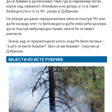
да се бавимо и да износимо тамо где је најважнији орган,
који је сад, нажалост, блокиран и не делује, а то је Савет
безбедности и то су УН - рекао је Деђански.
Он указује да данас ниједна велика сила не поштује УН, али
да ће на крају опет то бити модел и да ће неко рећи да мора
да се поштује међународно право, иначе ће се свијет
распасти.
- Значи, кад се прерасподеле улоге, онда ће бити питање –
"а што се нисте борили?" Зато се ми боримо! - поручио је
Деђански.
ВИЈЕСТИ ИЗ ИСТЕ РУБРИКЕ