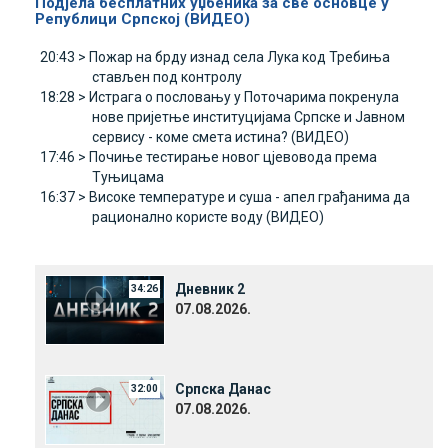
Подјела бесплатних уџбеника за све основце у
Републици Српској (ВИДЕО)
20:43 >
Пожар на брду изнад села Лука код Требиња
стављен под контролу
18:28 >
Истрага о пословању у Поточарима покренула
нове пријетње институцијама Српске и Јавном
сервису - коме смета истина? (ВИДЕО)
17:46 >
Почиње тестирање новог цјевовода према
Туњицама
16:37 >
Високе температуре и суша - апел грађанима да
рационално користе воду (ВИДЕО)
Дневник 2
34:26
07.08.2026.
Српска Данас
32:00
07.08.2026.