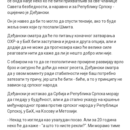
се онда нађе неко ко ће бити прихватљив за све чланице
Савета безбедности, а наравно и за Републику Српску -
оцијенио је Деђански.
Он је навео да би то могло да спусти тензије, ако то буде
жеља оних који су послали Шмита.
Деђански сматра да ће по питању коначног затварања
ОХР-а у БиХ бити заступана и једна и друга опција, али и
додаје да не може да прогнозира како ће велике силе
реаговати нити да каже да ли је нешто добро или није.
С обзиром на то да се геополитичке промјене развијају врло
брзо и сигурно ће доћи до неког ресета, Деђански сматра
да у овом моменту ради стабилности није баш потребно
затезати ту причу, јер шта ће бити - биће, а то у принципу не
зависи од српског народа.
Деђански је истакао да Србија и Република Српска морају
да гледају у будућност, али и да стално указују на кршење
међународног права против српског народа у Републици
Српској, у БиХ, на Косову и Метохији.
- Некад то изгледа као узалудан посао. Али за 20 година
неко ће да каже - "а што то нисте рекли?". Ми морамо тиме