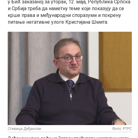
у БиХ заказаној за уторак, 12. маја, Република Српска
и Србија треба да наметну теме које показују да се
крше права и међународни споразуми и покрену
питање негативне улоге Кристијана Шмита.
Стевица Деђански
Фото: РТРС