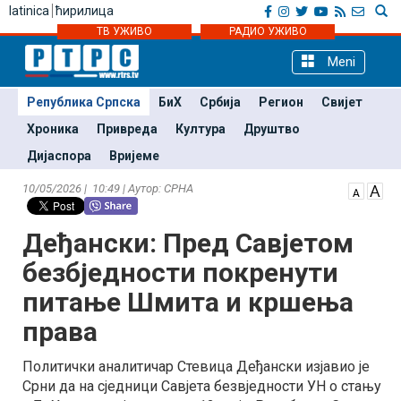
latinica
ћирилица
ТВ УЖИВО
РАДИО УЖИВО
Meni
Република Српска
БиХ
Србија
Регион
Свијет
Хроника
Привреда
Култура
Друштво
Дијаспора
Вријеме
10/05/2026 | 10:49 | Аутор: СРНА
Деђански: Пред Савјетом
безбједности покренути
питање Шмита и кршења
права
Политички аналитичар Стевица Деђански изјавио је
Срни да на сједници Савјета безвједности УН о стању