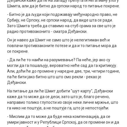
Деђански каже да ће на Западу прећутати негативну улогу
Шмита, али да је битно да српски народ то питање покрене.
- Битно је да људи који подржавају међународно право, не
Србију, не Српску, не српски народ, да виде шта се ради.
Зато Шмита треба да ставимо на стуб срама за све што је
радио противзаконито - сматра Деђански.
Он је навео да Шмит не само што је нелегитиман већ и
повлачи противзаконите потезе и да и то питање мора да
се покрене.
- Да ли ће то наићи на разумевање? Па неће, јер ако су
могли да га пошаљују, вероватно неће сад да га критикују.
Али, доћи ће до промене у наредне две, три, четири године,
па ће бити јако битно што што смо рекли - рекао је
Деђански.
На питање да ли ће Шмит добити "шут-карту", Деђански
каже да то може да се деси, зато што је, благо речено,
направио толико глупости из своје неке личне мржње, што
га нико не поштује, а не поштује га, што је непостојећи.
- Мислим да то може да буде нека компензација, да се
умири јавност и у Републици Српској, да се промени он и да