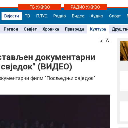
ТВ УЖИВО
РАДИО УЖИВО
Вијести
ТВ
ПЛУС
Радио
Видео
Аудио
Спорт
Регион
Свијет
Хроника
Привреда
Култура
Друштв
дстављен документарни
свједок" (ВИДЕО)
документарни филм "Посљедњи свједок"