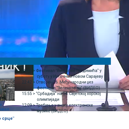
08:14 >
Фестивал "Витезови Тврдимића" у
суботу у Источном Новом Сарајеву
22:42 >
Отворен 26. Међународни џез
фестивал "Зеленковац" (ВИДЕО)
15:55 >
"Србадија" на 14. Свјетској хорској
олимпијади
и
12:09 >
Требиње у знаку електронске
ивал
музике (ВИДЕО)
 срце"