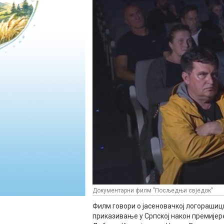
Документарни филм "Посљедњи свједок"
Филм говори о јасеновачкој логорашици
приказивање у Српској након премијере