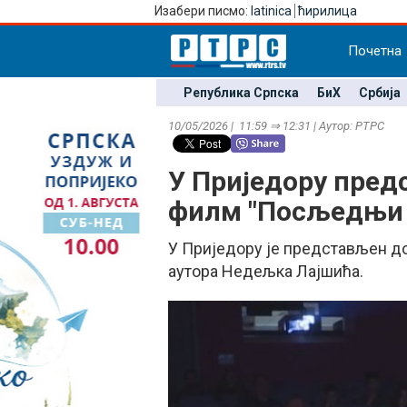
Изабери писмо:
latinica
ћирилица
Почетна
Република Српска
БиХ
Србија
10/05/2026 | 11:59 ⇒ 12:31 | Аутор: РТРС
У Приједору пре
филм "Посљедњи 
У Приједору је представљен 
аутора Недељка Лајшића.