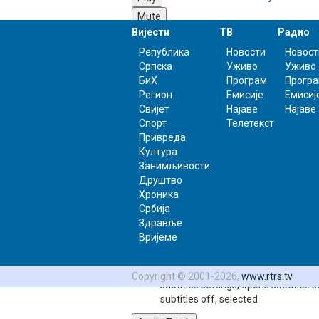
Mute
Вијести
ТВ
Радио
0:00
/
Република
Новости
Новост
0:40
Српска
Уживо
Уживо
Loaded
: 0%
БиХ
Програм
Прогр
Progress
: 0%
Регион
Емисије
Емисиј
Stream Type
LIVE
Свијет
Најаве
Најаве
-0:40
Спорт
Телетекст
Привреда
Playback Rate
Култура
Занимљивости
1x
Друштво
Chapters
Хроника
Chapters
Србија
Здравље
Descriptions
Вријеме
descriptions off
, selected
Subtitles
Copyright © 2001-2026,
www.rtrs.tv
subtitles settings
, opens subtitles s
subtitles off
, selected