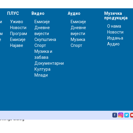
ПЛУС
Видео
Аудио
Музичка
продукција
и
Уживо
Емисије
Емисије
О нама
Новости
Дневне
Дневне
Новости
ам
Програм
вијести
вијести
Издања
е
Емисије
Скупштина
Музика
Аудио
Најаве
Спорт
Спорт
Музика и
забава
Документарни
Култура
Млади
ettings dialog