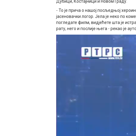
Дубици, Костајници и Новом Граду.
- То је прича о нашој посљедњој херои
јасеновачки логор. Јела је неко по ком
погледате филм, видјећете шта је истра
рату, него и послије њега - рекао је 