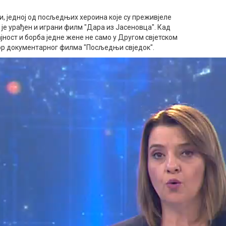
ни, једној од посљедњих хероина које су преживјеле
е је урађен и играни филм "Дара из Јасеновца". Кад
јност и борба једне жене не само у Другом свјетском
аутор документарног филма "Посљедњи свједок".