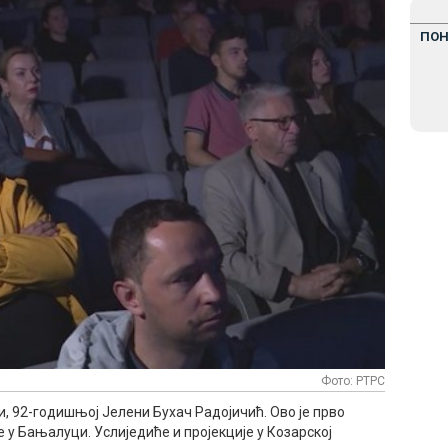
ПО
Фото: РТРС
, 92-годишњој Јелени Бухач Радојичић. Ово је прво
 у Бањалуци. Услиједиће и пројекције у Козарској