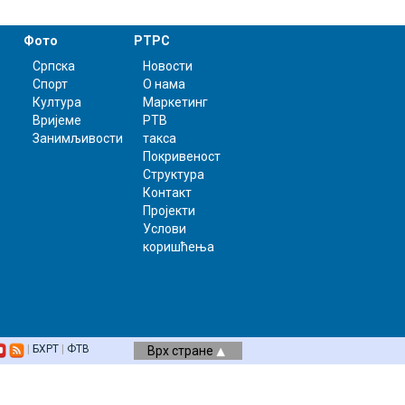
Фото
РТРС
Српска
Новости
Спорт
О нама
Култура
Маркетинг
Вријеме
РТВ
Занимљивости
такса
Покривеност
Структура
Контакт
Пројекти
Услови
коришћења
|
БХРТ
|
ФТВ
Врх стране