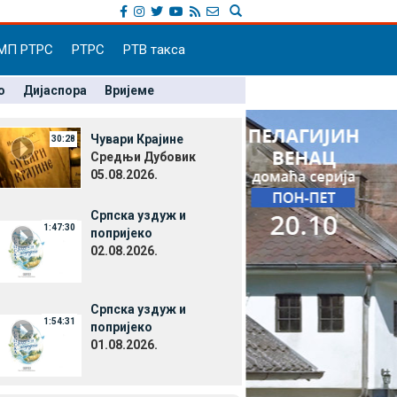
МП РТРС
РТРС
РТВ такса
о
Дијаспора
Вријеме
Чувари Крајине
30:28
Средњи Дубовик
05.08.2026.
Српска уздуж и
1:47:30
попријеко
02.08.2026.
Српска уздуж и
1:54:31
попријеко
01.08.2026.