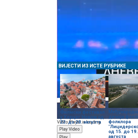
ВИЈЕСТИ ИЗ ИСТЕ РУБРИКЕ
Међународн
Филмски фестивал
дечији фест
у Херцег Новом од
фолклора
22. до 28. августа
Video Player is loading.
"Лицидерско
Play Video
од 15. до 19.
августа
Play