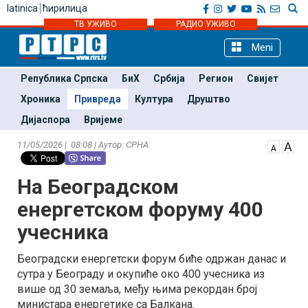
latinica
ћирилица
ТВ УЖИВО
РАДИО УЖИВО
Meni
Република Српска
БиХ
Србија
Регион
Свијет
Хроника
Привреда
Култура
Друштво
Дијаспора
Вријеме
11/05/2026 | 08:08 | Аутор: СРНА
На Београдском
енергетском форуму 400
учесника
Београдски енергетски форум биће одржан данас и
сутра у Београду и окупиће око 400 учесника из
више од 30 земаља, међу њима рекордан број
министара енергетике са Балкана.