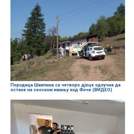
Породица Шкипина са четворо дјеце одлучна да
остане на сеоском имању код Фоче (ВИДЕО)