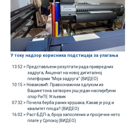
У току надзор корисника подстицаја за улагања
13:52 >
Представљени резултати рада привредних
задруга; Акценат на новој дигиталној
платформи "Моја задруга" (ВИДЕО)
10:15 >
Новаковић: Правоснажном одлуком из
Вашингтона затворен још један наслијеђени
спор РиТЕ Угљевик
07:32 >
Почела берба раних крушака; Какав је род и
квалитет плода? (ВИДЕО)
16:02 >
Раст БДП-а, броја запослених и просјечне нето
плате у Српској (ВИДЕО)