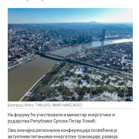
Београд (Фото: TANJUG/ AMIR HAMZAGIĆ)
На форуму ће учествовати и министар енергетике и
рударства Републике Српске Петар Ђокић.
Ова значајна регионална конференција посвећена је
актуелним питањима енергетске транзиције, развоја