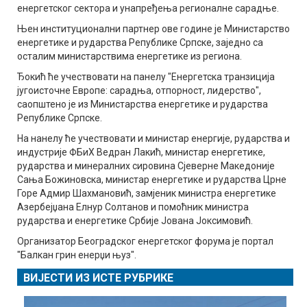
енергетског сектора и унапређења регионалне сарадње.
Њен институционални партнер ове године је Министарство
енергетике и рударства Републике Српске, заједно са
осталим министарствима енергетике из региона.
Ђокић ће учествовати на панелу "Енергетска транзиција
југоисточне Европе: сарадња, отпорност, лидерство",
саопштено је из Министарства енергетике и рударства
Републике Српске.
На нанелу ће учествовати и министар енергије, рударства и
индустрије ФБиХ Ведран Лакић, министар енергетике,
рударства и минералних сировина Сјеверне Македоније
Сања Божиновска, министар енергетике и рударства Црне
Горе Адмир Шахмановић, замјеник министра енергетике
Азербејџана Елнур Солтанов и помоћник министра
рударства и енергетике Србије Јована Јоксимовић.
Организатор Београдског енергетског форума је портал
"Балкан грин енерџи њуз".
ВИЈЕСТИ ИЗ ИСТЕ РУБРИКЕ