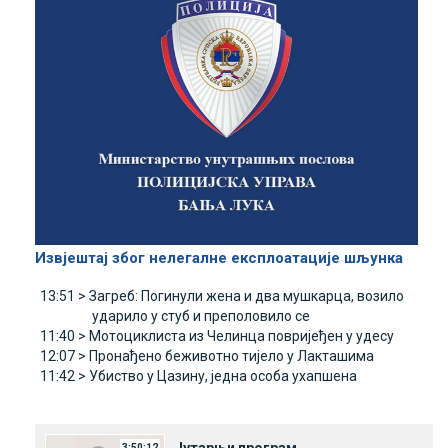
Извјештај због нелегалне експлоатације шљунка
13:51 >
Загреб: Погинули жена и два мушкарца, возило
ударило у стуб и преполовило се
11:40 >
Мотоциклиста из Челинца повријеђен у удесу
12:07 >
Пронађено беживотно тијело у Лакташима
11:42 >
Убиство у Цазину, једна особа ухапшена
Јутарњи програм
3:50:12