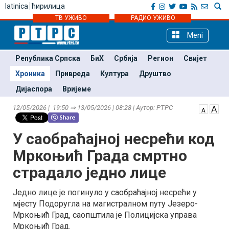
latinica
ћирилица
ТВ УЖИВО
РАДИО УЖИВО
Meni
Република Српска
БиХ
Србија
Регион
Свијет
Хроника
Привреда
Култура
Друштво
Дијаспора
Вријеме
12/05/2026 | 19:50 ⇒ 13/05/2026 | 08:28 | Аутор: РТРС
У саобраћајној несрећи код
Мркоњић Града смртно
страдало једно лице
Једно лице је погинуло у саобраћајној несрећи у
мјесту Подоругла на магистралном путу Језеро-
Мркоњић Град, саопштила је Полицијска управа
Мркоњић Град.