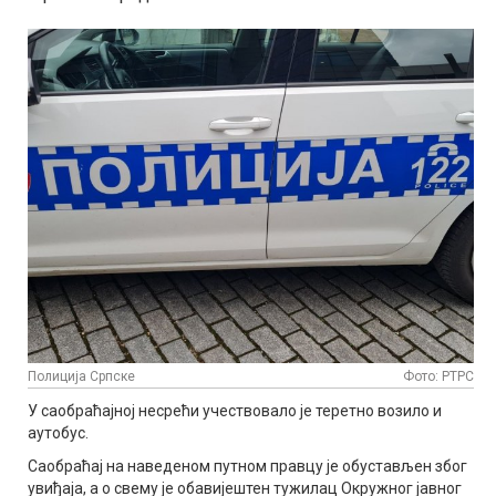
Полиција Српске
Фото: РТРС
У саобраћајној несрећи учествовало је теретно возило и
аутобус.
Саобраћај на наведеном путном правцу је обустављен због
увиђаја, а о свему је обавијештен тужилац Окружног јавног