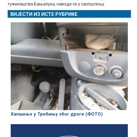
тужилаштва Бањалука, наводи се у саопштењу.
ВИЈЕСТИ ИЗ ИСТЕ РУБРИКЕ
Хапшење у Требињу због дроге (ФОТО)