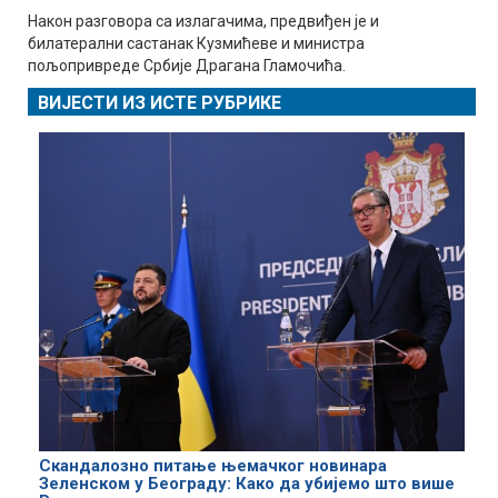
Након разговора са излагачима, предвиђен је и
билатерални састанак Кузмићеве и министра
пољопривреде Србије Драгана Гламочића.
ВИЈЕСТИ ИЗ ИСТЕ РУБРИКЕ
Скандалозно питање њемачког новинара
Зеленском у Београду: Како да убијемо што више