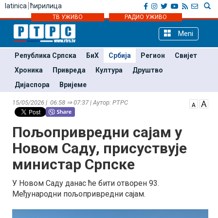
latinica
ћирилица
ТВ УЖИВО
РАДИО УЖИВО
Meni
Република Српска
БиХ
Србија
Регион
Свијет
Хроника
Привреда
Култура
Друштво
Дијаспора
Вријеме
15/05/2026 | 06:58 ⇒ 07:37 | Аутор: РТРС
Пољопривредни сајам у
Новом Саду, присуствује
министар Српске
У Новом Саду данас ће бити отворен 93.
Међународни пољопривредни сајам.