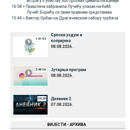
истрагу о убиству 500 српских цивила на Банији
16:58 >
Приштина забранила Лучићу улазак на КиМ;
Лучић: Борићу се свим правним средствима
15:44 >
Виктор Орбан на Драгачевском сабору трубача
Српска уздуж и
1:41:54
попријеко
08.08.2026.
Јутарњи програм
2:48:56
08.08.2026.
Дневник 2
34:26
07.08.2026.
ВИЈЕСТИ - АРХИВА