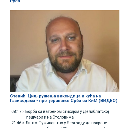
Руса
Стевић: Циљ рушења викендица и кућа на
Газиводама - протјеривање Срба са КиМ (ВИДЕО)
08:17 >
Борба са ватреном стихијом у Делиблатској
пешчари и на Столовима
21:46 >
Линта: Tужилаштво у Београду да покрене