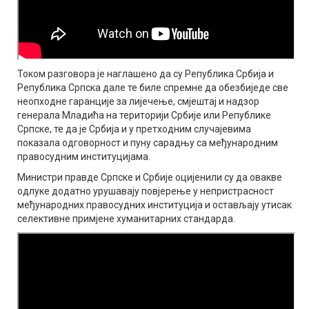
Током разговора је наглашено да су Република Србија и
Република Српска дале те биле спремне да обезбиједе све
неопходне гаранције за лијечење, смјештај и надзор
генерала Младића на територији Србије или Републике
Српске, те да је Србија и у претходним случајевима
показала одговорност и пуну сарадњу са међународним
правосудним институцијама.
Министри правде Српске и Србије оцијенили су да овакве
одлуке додатно урушавају повјерење у непристрасност
међународних правосудних институција и остављају утисак
селективне примјене хуманитарних стандарда.