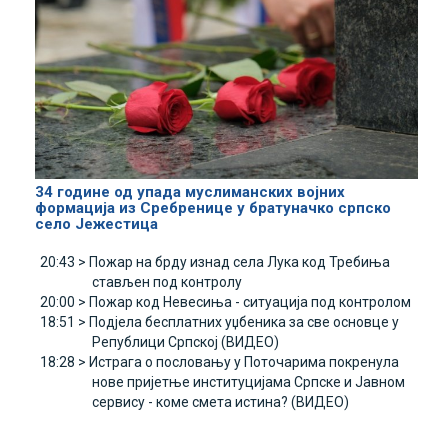
34 године од упада муслиманских војних
формација из Сребренице у братуначко српско
село Јежестица
20:43 >
Пожар на брду изнад села Лука код Требиња
стављен под контролу
20:00 >
Пожар код Невесиња - ситуација под контролом
18:51 >
Подјела бесплатних уџбеника за све основце у
Републици Српској (ВИДЕО)
18:28 >
Истрага о пословању у Поточарима покренула
нове пријетње институцијама Српске и Јавном
сервису - коме смета истина? (ВИДЕО)