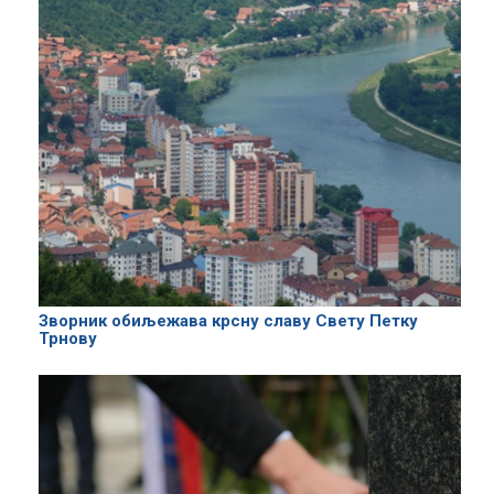
Зворник обиљежава крсну славу Свету Петку
Трнову