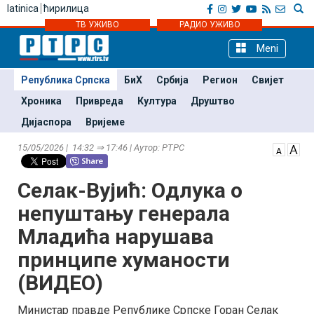
latinica
ћирилица
ТВ УЖИВО
РАДИО УЖИВО
Meni
Република Српска
БиХ
Србија
Регион
Свијет
Хроника
Привреда
Култура
Друштво
Дијаспора
Вријеме
15/05/2026 | 14:32 ⇒ 17:46 | Аутор: РТРС
Селак-Вујић: Одлука о
непуштању генерала
Младића нарушава
принципе хуманости
(ВИДЕО)
Министар правде Републике Српске Горан Селак