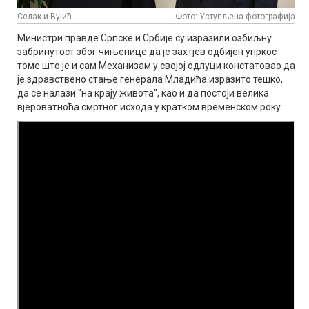
Селак и Вујић
Фото: Уступљена фотографија
Министри правде Српске и Србије су изразили озбиљну
забринутост због чињенице да је захтјев одбијен упркос
томе што је и сам Механизам у својој одлуци констатовао да
је здравствено стање генерала Младића изразито тешко,
да се налази "на крају живота", као и да постоји велика
вјероватноћа смртног исхода у кратком временском року.