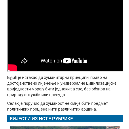
Вујић је истакао да хуманитарни принципи, право на
достојанствено лијечење и универзалне цивилизацијске
вриједности морају бити једнаки за све, без обзира на
природу оптужби или пресуда.
Селак је поручио да хуманост не смије бити предмет
политичких процјена нити различитих аршина.
ВИЈЕСТИ ИЗ ИСТЕ РУБРИКЕ