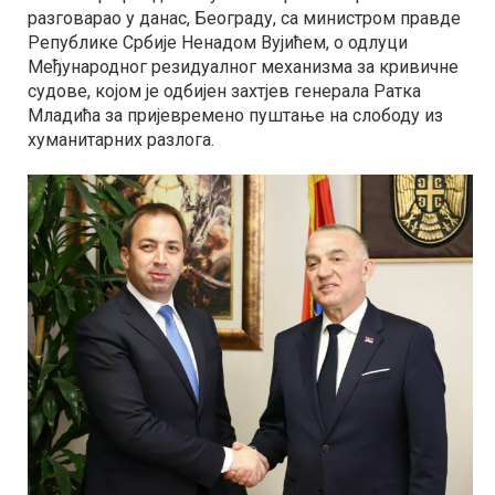
разговарао у данас, Београду, са министром правде
Републике Србије Ненадом Вујићем, о одлуци
Међународног резидуалног механизма за кривичне
судове, којом је одбијен захтјев генерала Ратка
Младића за пријевремено пуштање на слободу из
хуманитарних разлога.