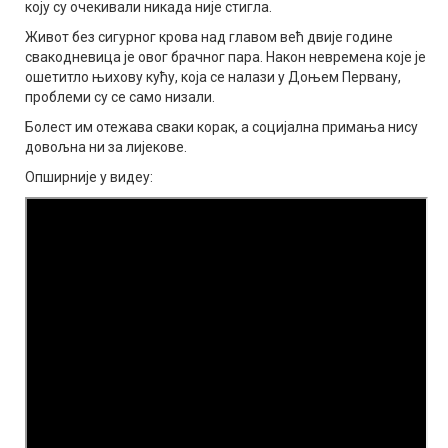
коју су очекивали никада није стигла.
Живот без сигурног крова над главом већ двије године
свакодневица је овог брачног пара. Након невремена које је
ошетитло њихову кућу, која се налази у Доњем Первану,
проблеми су се само низали.
Болест им отежава сваки корак, а социјална примања нису
довољна ни за лијекове.
Опширније у видеу: