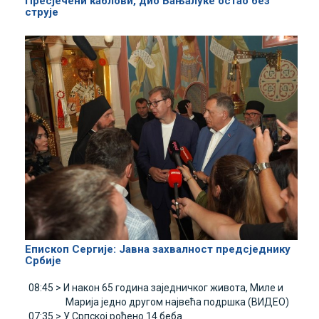
Пресјечени каблови, дио Бањалуке остао без
струје
Епископ Сергије: Јавна захвалност предсједнику
Србије
08:45 >
И након 65 година заједничког живота, Миле и
Марија једно другом највећа подршка (ВИДЕО)
07:35 >
У Српској рођено 14 беба