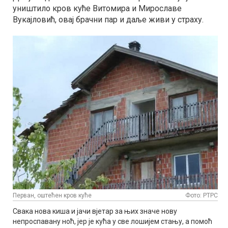
уништило кров куће Витомира и Мирославе
Вукајловић, овај брачни пар и даље живи у страху.
Перван, оштећен кров куће
Фото: РТРС
Свака нова киша и јачи вјетар за њих значе нову
непроспавану ноћ, јер је кућа у све лошијем стању, а помоћ