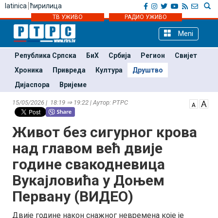
latinica
ћирилица
ТВ УЖИВО
РАДИО УЖИВО
Meni
Република Српска
БиХ
Србија
Регион
Свијет
Хроника
Привреда
Култура
Друштво
Дијаспора
Вријеме
15/05/2026 | 18:19 ⇒ 19:22 | Аутор: РТРС
Живот без сигурног крова
над главом већ двије
године свакодневица
Вукајловића у Доњем
Первану (ВИДЕО)
Двије године након снажног невремена које је