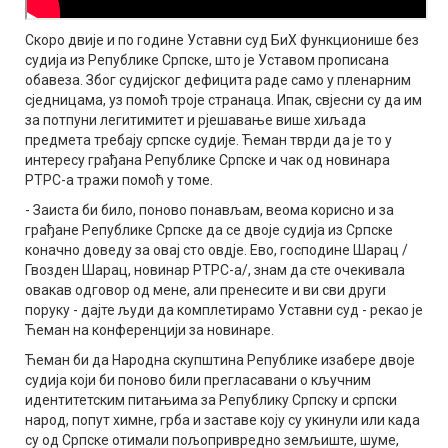
Скоро двије и по године Уставни суд БиХ функционише без
судија из Републике Српске, што је Уставом прописана
обавеза. Због судијског дефицита раде само у пленарним
сједницама, уз помоћ троје странаца. Ипак, свјесни су да им
за потпуни легитимитет и рјешавање више хиљада
предмета требају српске судије. Ћеман тврди да је то у
интересу грађана Републике Српске и чак од новинара
РТРС-а тражи помоћ у томе.
- Заиста би било, поново понављам, веома корисно и за
грађане Републике Српске да се двоје судија из Српске
коначно доведу за овај сто овдје. Ево, господине Шарац /
Гвозден Шарац, новинар РТРС-а/, знам да сте очекивала
овакав одговор од мене, али пренесите и ви сви други
поруку - дајте људи да комплетирамо Уставни суд - рекао је
Ћеман на конференцији за новинаре.
Ћеман би да Народна скупштина Републике изабере двоје
судија који би поново били прегласавани о кључним
идентитетским питањима за Републику Српску и српски
народ, попут химне, грба и заставе коју су укинули или када
су од Српске отимали пољопривредно земљиште, шуме,