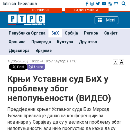
latinica
ћирилица
ТВ УЖИВО
РАДИО УЖИВО
Meni
Република Српска
БиХ
Србија
Регион
Свијет
Хроника
Привреда
Култура
Друштво
Дијаспора
Вријеме
15/05/2026 | 18:22 ⇒ 19:57 | Аутор: РТРС
Крњи Уставни суд БиХ у
проблему због
непопуњености (ВИДЕО)
Предсједник крњег Уставног суда Бих Мирсад
Ћеман признао је данас на конференцији за
новинаре у Сарајеву да су у великом проблему због
непопуњености, али није пропустио да каже да су