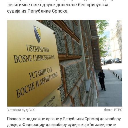
легитимне све одлуке донесене без присуства
судија из Републике Српске.
Уставни суд БиХ
Фото: РТРС
Позвао је надлежне органе у Републици Српској да изаберу
двоје, а Федерацију да изаберу судије, које ће замијенити