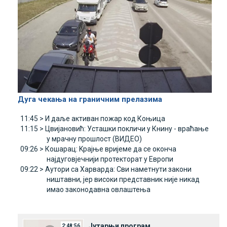
Дуга чекања на граничним прелазима
11:45 >
И даље активан пожар код Коњица
11:15 >
Цвијановић: Усташки покличи у Книну - враћање
у мрачну прошлост (ВИДЕО)
09:26 >
Кошарац: Kрајње вријеме да се оконча
најдуговјечнији протекторат у Eвропи
09:22 >
Аутори са Харварда: Сви наметнути закони
ништавни, јер високи представник није никад
имао законодавна овлаштења
Јутарњи програм
2:48:56