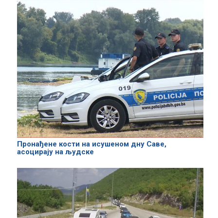
Пронађене кости на исушеном дну Саве,
асоцирају на људске