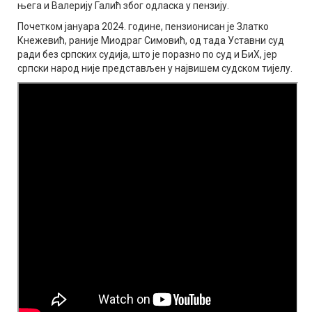
њега и Валерију Галић због одласка у пензију.
Почетком јануара 2024. године, пензионисан је Златко
Кнежевић, раније Миодраг Симовић, од тада Уставни суд
ради без српских судија, што је поразно по суд и БиХ, јер
српски народ није представљен у највишем судском тијелу.