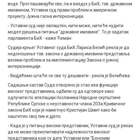
воде. Проглашавајући све, па и ваздух у БиХ, тзв. државном
имовином, Уставни суд прави проблем и америчком
пројекту Јужна гасна интерконеција.
- Уставни суд није овлаштен, нити може, нити ће нудити
модел рјешења питања "државне имовине". То је задатак
парламента БиХ - каже Ћеман.
Судија крњег Уставног суда БиХ Лариса Велић рекла је да
недоношење тзв. закона о државној имовини представља
велики проблем и за имплементацију Закона о јужној
интерконекцији.
- Видјећемо шта ће се све ту дешавати - рекла је Велићева.
Садашњи састав Суда отворено је стао иза функције
високог представника, одбили су да одговоре како
одлучити по апелацији посланика Народне скупштине
Републике Српске о неуставности члана 203а Кривичног
закона БиХ који је наметнуо Кристијан Шмит како би
заштитио свој лик и дјело.
- Када је у питању високи представник, Уставни суд је рекао
да не може преиспитивати надлежности високог
представника које су дате Уставом или "Бонским