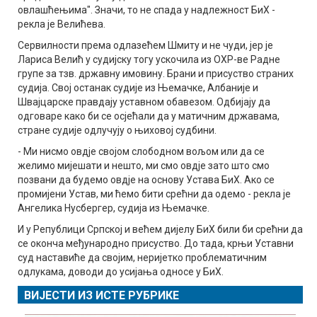
овлашћењима". Значи, то не спада у надлежност БиХ -
рекла је Велићева.
Сервилности према одлазећем Шмиту и не чуди, јер је
Лариса Велић у судијску тогу ускочила из ОХР-ве Радне
групе за тзв. државну имовину. Брани и присуство страних
судија. Свој останак судије из Њемачке, Албаније и
Швајцарске правдају уставном обавезом. Одбијају да
одговаре како би се осјећали да у матичним државама,
стране судије одлучују о њиховој судбини.
- Ми нисмо овдје својом слободном вољом или да се
желимо мијешати и нешто, ми смо овдје зато што смо
позвани да будемо овдје на основу Устава БиХ. Ако се
промијени Устав, ми ћемо бити срећни да одемо - рекла је
Ангелика Нусбергер, судија из Њемачке.
И у Републици Српској и већем дијелу БиХ били би срећни да
се оконча међународно присуство. До тада, крњи Уставни
суд наставиће да својим, неријетко проблематичним
одлукама, доводи до усијања односе у БиХ.
ВИЈЕСТИ ИЗ ИСТЕ РУБРИКЕ