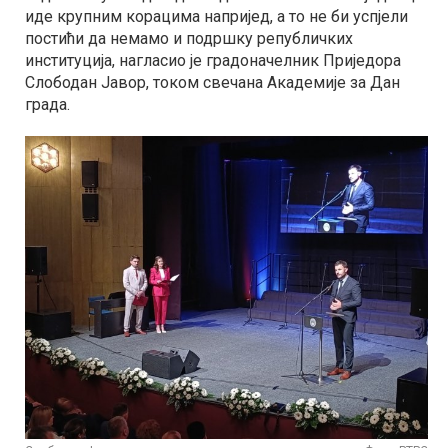
иде крупним корацима напријед, а то не би успјели
постићи да немамо и подршку републичких
институција, нагласио је градоначелник Приједора
Слободан Јавор, током свечана Академије за Дан
града.