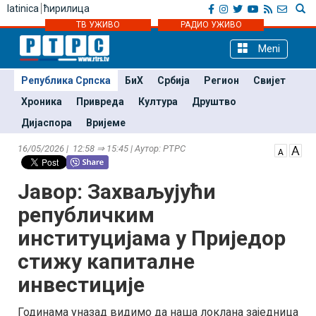
latinica
ћирилица
ТВ УЖИВО
РАДИО УЖИВО
Meni
Република Српска
БиХ
Србија
Регион
Свијет
Хроника
Привреда
Култура
Друштво
Дијаспора
Вријеме
16/05/2026 | 12:58 ⇒ 15:45 | Аутор: РТРС
Јавор: Захваљујући
републичким
институцијама у Приједор
стижу капиталне
инвестиције
Годинама уназад видимо да наша локлана заједница