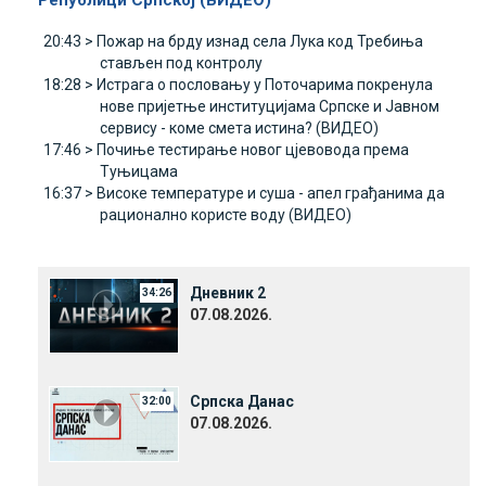
Републици Српској (ВИДЕО)
20:43 >
Пожар на брду изнад села Лука код Требиња
стављен под контролу
18:28 >
Истрага о пословању у Поточарима покренула
нове пријетње институцијама Српске и Јавном
сервису - коме смета истина? (ВИДЕО)
17:46 >
Почиње тестирање новог цјевовода према
Туњицама
16:37 >
Високе температуре и суша - апел грађанима да
рационално користе воду (ВИДЕО)
Дневник 2
34:26
07.08.2026.
Српска Данас
32:00
07.08.2026.