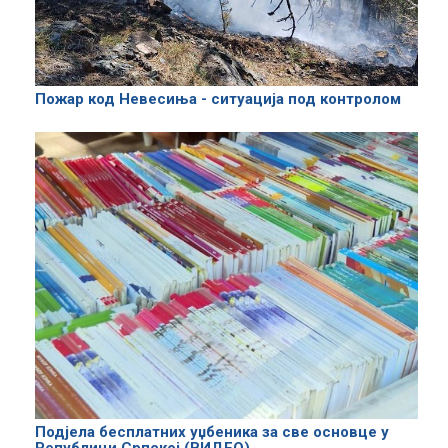
Пожар код Невесиња - ситуација под контролом
Подјела бесплатних уџбеника за све основце у