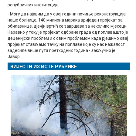
републичких институција.
- Могу да најавим да у овој години почиње реконструкција
наше болнице, 140 милиона марака вриједан пројекат за
обилазнице, дјечји вртић се завршава за неколико мјесеци.
Наравно у току је пројекат одбране града од поплава,што је
деценијски проблем и с овим проблемом када рјешимо овај
пројекат стављамо тачку на поплаве које су нас нажалост
задесиле више пута претходних година - закључио је
Јавор.
ВИЈЕСТИ ИЗ ИСТЕ РУБРИКЕ