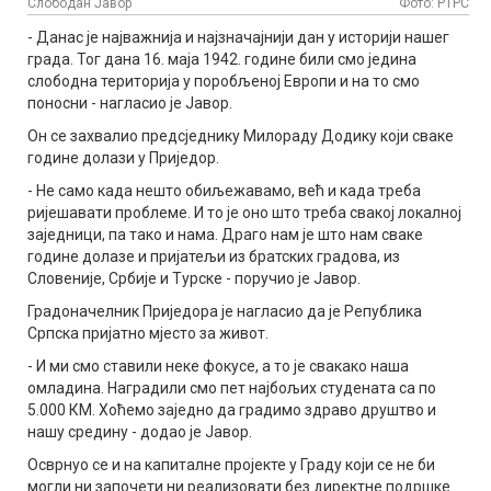
Слободан Јавор
Фото: РТРС
- Данас је најважнија и најзначајнији дан у историји нашег
града. Тог дана 16. маја 1942. године били смо једина
слободна територија у поробљеној Европи и на то смо
поносни - нагласио је Јавор.
Он се захвалио предсједнику Милораду Додику који сваке
године долази у Приједор.
- Не само када нешто обиљежавамо, већ и када треба
ријешавати проблеме. И то је оно што треба свакој локалној
заједници, па тако и нама. Драго нам је што нам сваке
године долазе и пријатељи из братских градова, из
Словеније, Србије и Турске - поручио је Јавор.
Градоначелник Приједора је нагласио да је Република
Српска пријатно мјесто за живот.
- И ми смо ставили неке фокусе, а то је свакако наша
омладина. Наградили смо пет најбољих студената са по
5.000 КМ. Хоћемо заједно да градимо здраво друштво и
нашу средину - додао је Јавор.
Осврнуо се и на капиталне пројекте у Граду који се не би
могли ни започети ни реализовати без директне подршке