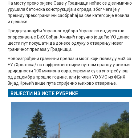
На мосту преко ријеке Саве у Градишци ноћас се дјелимично
урушила бетонска конструкција и ограда, због чега је у
прекиду прекогранични саобраћај за све категорије возила
и пјешаке.
Предсједавајући Управног одбора Управе за индиректно
опорезивање БиХ Срђан Амиџић поручио је да ће УО данас
шести пут покушати да донесе одлуку о отварању новог
граничног прелаза у Градишци.
Новоизграђени гранични прелаз и мост, који повезују БиХ са
ЕУ /Хрватска/ на најфреквентнијем путном правцу у земљи
вриједности 100 милиона евра, спремни су за употребу још
од децембра прошле године, али је члан УО УИО из ФБиХ
Зијад Крњић више пута спријечио њихово отварање.
ВИЈЕСТИ ИЗ ИСТЕ РУБРИКЕ