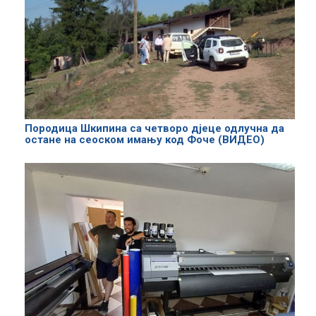
Породица Шкипина са четворо дјеце одлучна да
остане на сеоском имању код Фоче (ВИДЕО)