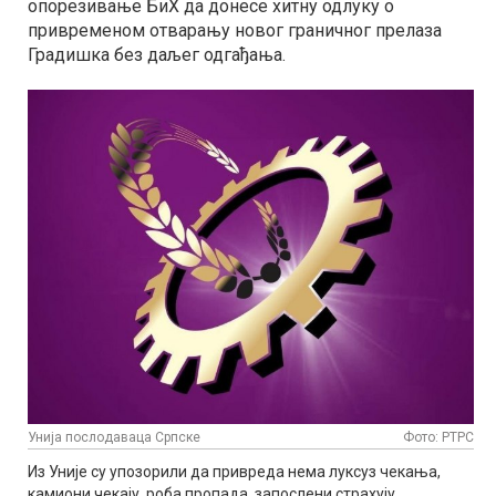
опорезивање БиХ да донесе хитну одлуку о
привременом отварању новог граничног прелаза
Градишка без даљег одгађања.
Унија послодаваца Српске
Фото: РТРС
Из Уније су упозорили да привреда нема луксуз чекања,
камиони чекају, роба пропада, запослени страхују.