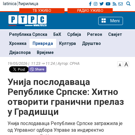
latinica
ћирилица
ТВ УЖИВО
РАДИО УЖИВО
Meni
Република Српска
БиХ
Србија
Регион
Свијет
Хроника
Привреда
Култура
Друштво
Дијаспора
Вријеме
19/05/2026 | 11:23 ⇒ 11:24 | Аутор: СРНА
Унија послодаваца
Републике Српске: Хитно
отворити гранични прелаз
у Градишци
Унија послодаваца Републике Српске затражила је
од Управног одбора Управе за индиректно