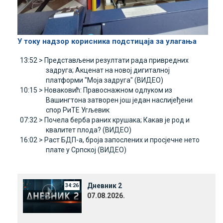
У току надзор корисника подстицаја за улагања
13:52 >
Представљени резултати рада привредних
задруга; Акценат на новој дигиталној
платформи "Моја задруга" (ВИДЕО)
10:15 >
Новаковић: Правоснажном одлуком из
Вашингтона затворен још један наслијеђени
спор РиТЕ Угљевик
07:32 >
Почела берба раних крушака; Какав је род и
квалитет плода? (ВИДЕО)
16:02 >
Раст БДП-а, броја запослених и просјечне нето
плате у Српској (ВИДЕО)
Дневник 2
34:26
07.08.2026.