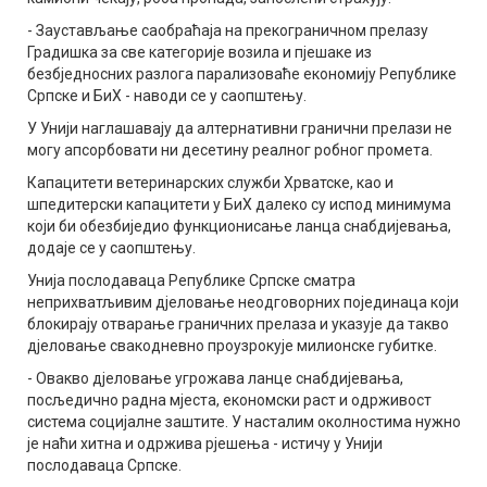
- Заустављање саобраћаја на прекограничном прелазу
Градишка за све категорије возила и пјешаке из
безбједносних разлога парализоваће економију Републике
Српске и БиХ - наводи се у саопштењу.
У Унији наглашавају да алтернативни гранични прелази не
могу апсорбовати ни десетину реалног робног промета.
Капацитети ветеринарских служби Хрватске, као и
шпедитерски капацитети у БиХ далеко су испод минимума
који би обезбиједио функционисање ланца снабдијевања,
додаје се у саопштењу.
Унија послодаваца Републике Српске сматра
неприхватљивим дјеловање неодговорних појединаца који
блокирају отварање граничних прелаза и указује да такво
дјеловање свакодневно проузрокује милионске губитке.
- Овакво дјеловање угрожава ланце снабдијевања,
посљедично радна мјеста, економски раст и одрживост
система социјалне заштите. У насталим околностима нужно
је наћи хитна и одржива рјешења - истичу у Унији
послодаваца Српске.