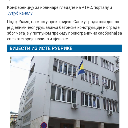
Конференцију за новинаре гледајте на РТРС, порталу и
Јутјуб каналу
.
Подсјећамо, на мосту преко ријеке Саве у Градишци дошло
је дјелимичног урушавања бетонске конструкције и ограде,
због чега је у потпуном прекиду прекогранични саобраћај за
све категорије возила и пјешаке.
ВИЈЕСТИ ИЗ ИСТЕ РУБРИКЕ