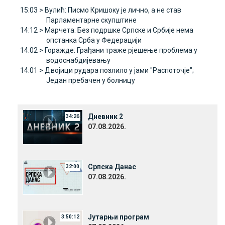
15:03 >
Вулић: Писмо Кришоку је лично, а не став
Парламентарне скупштине
14:12 >
Марчета: Без подршке Српске и Србије нема
опстанка Срба у Федерацији
14:02 >
Горажде: Грађани траже рјешење проблема у
водоснабдијевању
14:01 >
Двојици рудара позлило у јами "Распоточје";
Један пребачен у болницу
Дневник 2
34:26
07.08.2026.
Српска Данас
32:00
07.08.2026.
Јутарњи програм
3:50:12