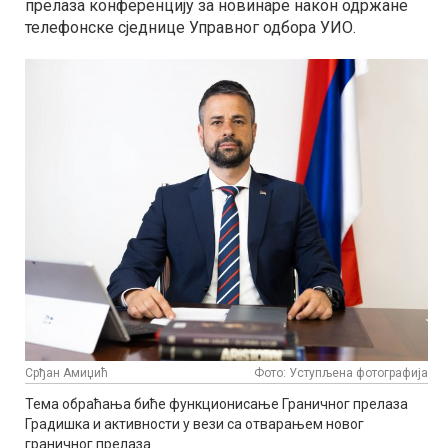
прелаза конференцију за новинаре након одржане
телефонске сједнице Управног одбора УИО.
Срђан Амиџић
Фото: Уступљена фотографија
Тема обраћања биће функционисање Граничног прелаза
Градишка и активности у вези са отварањем новог
граничног прелаза.