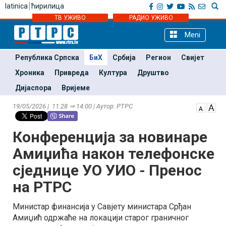
latinica
ћирилица
ТВ УЖИВО
РАДИО УЖИВО
Meni
Република Српска
БиХ
Србија
Регион
Свијет
Хроника
Привреда
Култура
Друштво
Дијаспора
Вријеме
19/05/2026 | 11:28 ⇒ 14:00 | Аутор: РТРС
Конференција за новинаре
Амиџића након телефонске
сједнице УО УИО - Пренос
на РТРС
Министар финансија у Савјету министара Срђан
Амиџић одржаће на локацији старог граничног