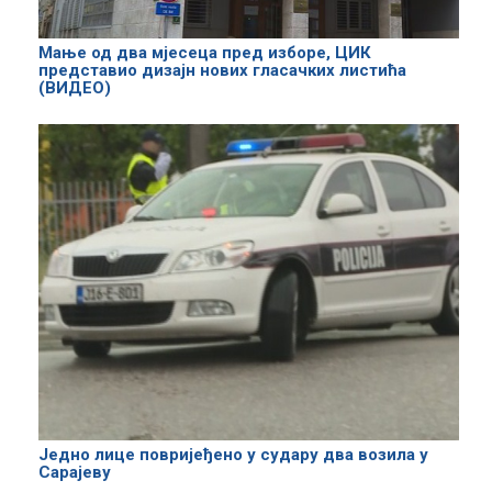
Мање од два мјесеца пред изборе, ЦИК
представио дизајн нових гласачких листића
(ВИДЕО)
Једно лице повријеђено у судару два возила у
Сарајеву