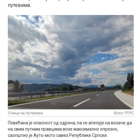
путевима.
Стање на путевима
Фото: РТРС
Повећана је опасност од одрона, па се апелује на возаче да
на свим путним правцима возе максимално опрезно,
саопштио је Ауто-мото савез Републике Српске.