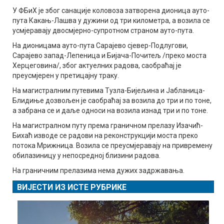
У ФБиХ је због санације коловоза затворена дионица ауто-
пута Какањ-Лашва у дужини од три километра, а возила се
усмјеравају двосмјерно-супротном страном ауто-пута.
На дионицама ауто-пута Сарајево сјевер-Подлугови,
Сарајево запад-Лепеница и Бијача-Почитељ /преко моста
Херцеговина/, због актуелних радова, саобраћај је
преусмјерен у претицајну траку.
На магистралним путевима Тузла-Бијељина и Јабланица-
Блидиње дозвољен је саобраћај за возила до три и по тоне,
а забрана се и даље односи на возила изнад три и по тоне.
На магистралном путу према граничном прелазу Изачић-
Бихаћ изводе се радови на реконструкцији моста преко
потока Мрижница. Возила се преусмјеравају на привремену
обилазиницу у непосредној близини радова.
На граничним прелазима нема дужих задржавања.
ВИЈЕСТИ ИЗ ИСТЕ РУБРИКЕ