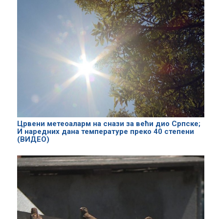
Црвени метеоаларм на снази за већи дио Српске;
И наредних дана температуре преко 40 степени
(ВИДЕО)