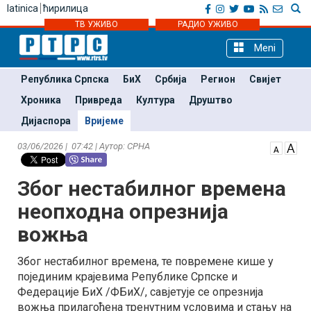
latinica
ћирилица
ТВ УЖИВО
РАДИО УЖИВО
Meni
Република Српска
БиХ
Србија
Регион
Свијет
Хроника
Привреда
Култура
Друштво
Дијаспора
Вријеме
03/06/2026 | 07:42 | Аутор: СРНА
Због нестабилног времена
неопходна опрезнија
вожња
Због нестабилног времена, те повремене кише у
појединим крајевима Републике Српске и
Федерације БиХ /ФБиХ/, савјетује се опрезнија
вожња прилагођена тренутним условима и стању на