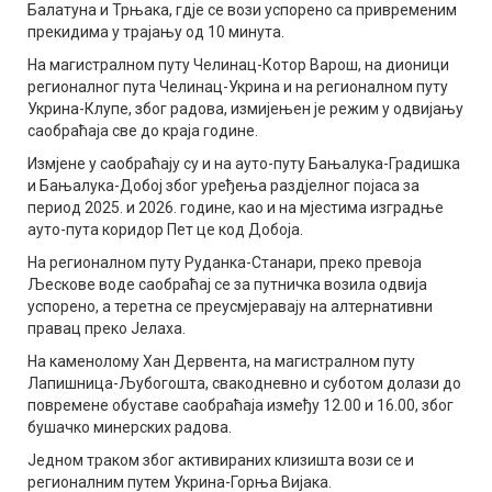
Балатуна и Трњака, гдје се вози успорено са привременим
прекидима у трајању од 10 минута.
На магистралном путу Челинац-Котор Варош, на дионици
регионалног пута Челинац-Укрина и на регионалном путу
Укрина-Клупе, због радова, измијењен је режим у одвијању
саобраћаја све до краја године.
Измјене у саобраћају су и на ауто-путу Бањалука-Градишка
и Бањалука-Добој због уређења раздјелног појаса за
период 2025. и 2026. године, као и на мјестима изградње
ауто-пута коридор Пет це код Добоја.
На регионалном путу Руданка-Станари, преко превоја
Љескове воде саобраћај се за путничка возила одвија
успорено, а теретна се преусмјеравају на алтернативни
правац преко Јелаха.
На каменолому Хан Дервента, на магистралном путу
Лапишница-Љубогошта, свакодневно и суботом долази до
повремене обуставе саобраћаја између 12.00 и 16.00, због
бушачко минерских радова.
Једном траком због активираних клизишта вози се и
регионалним путем Укрина-Горња Вијака.