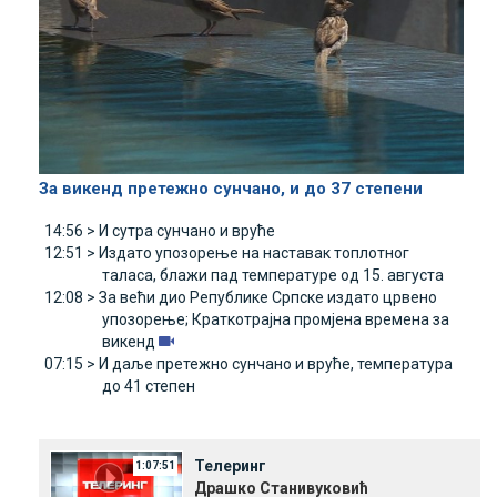
За викенд претежно сунчано, и до 37 степени
14:56 >
И сутра сунчано и вруће
12:51 >
Издато упозорење на наставак топлотног
таласа, блажи пад температуре од 15. августа
12:08 >
За већи дио Републике Српске издато црвено
упозорење; Краткотрајна промјена времена за
викенд
07:15 >
И даље претежно сунчано и вруће, температура
до 41 степен
Телеринг
1:07:51
Драшко Станивуковић