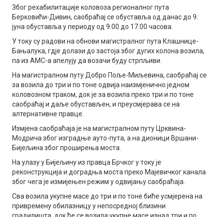
Због рехабилитације коловоза регионалног пута
Берковићи-Дивин, саобраћај се обуставља од данас до 9.
јуна обуставља у периоду од 9.00 до 17.00 часова.
У току су радови на обнови магистралног пута Клашнице-
Бањалука, гдје долази до застоја због дугих колона возила,
па из АМС-а апелују да возачи буду стрпљиви.
На магистралном путу Добро Поље-Миљевина, саобраћај се
за возила до три и по тоне одвија наизмјенично једном
коловозном траком, док је за возила преко три и по тоне
саобраћај и даље обустављен, и преусмјерава се на
алтернативне правце.
Измјена саобраћаја је на магистралном путу Црквина-
Модрича због изградње ауто-пута, а на дионици Вршани-
Бијељина због проширења моста.
На улазу у Бијељину из правца Брчког у току је
реконструкција и доградња моста преко Мајевичког канала
због чега је измијењен режим у одвијању саобраћаја.
Сва возила укупне масе до три и по тоне биће усмјерена на
привремену обилазницу у непосредној близини
градилишта, док ће се возила укупне масе изнад три и по