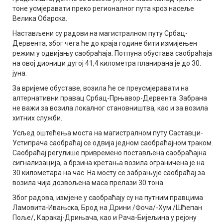
тоне усмјеравати преко регионалног пута кроз насеље
Велика Обарска.
Настављени су радови на магистралном путу Србац-
Дервента, због чега ће до краја године бити измијењен
режим у одвијању саобраћаја. Потпуна обустава саобраћаја
на овој дионици дугој 41,4 километра планирана је до 30.
јуна.
За вријеме обуставе, возила ће се преусмјеравати на
алтернативни правац Србац-Прњавор-Дервента. Забрана
не важи за возила локалног становништва, као и за возила
хитних служби.
Усљед оштећења моста на магистралном путу Саставци-
Устипрача саобраћај се одвија једном саобраћајном траком.
Саобраћај регулише привремено постављена саобраћајна
сигнализација, а брзина кретања возила ограничена је на
30 километара на час. На мосту се забрањује саобраћај за
возила чија дозвољена маса прелази 30 тона.
Због радова, измјене у саобраћају су на путним правцима
Ламовита-Ивањска, Брод на Дрини /Фоча/-Хум /Шћепан
Поље/, Каракај-Дрињача, као и Рача-Бијељина у рејону