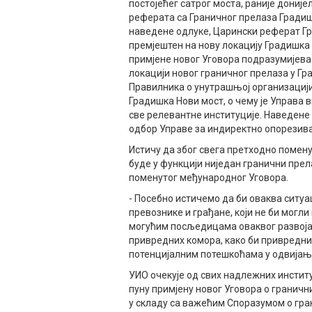
постојећег сатрог моста, раније дониј
реферата са Граничног прелаза Градишк
наведене одлуке, Царински реферат Гра
премјештен на нову локацију Градишка 
примјене новог Уговора подразумијева
локацији новог граничног прелаза у Гр
Правилника о унутрашњој организацији
Градишка Нови мост, о чему је Управа 
све релевантне институције. Наведене
одбор Управе за индиректно опорезива
Истичу да због свега претходно помену
буде у функцији ниједан гранични пре
поменутог међународног Уговора.
- Посебно истичемо да би оваква ситу
превознике и грађане, који не би могли
могућим посљедицама оваквог развоја
привредних комора, како би привредни
потенцијалним потешкоћама у одвијању
УИО очекује од свих надлежних институ
пуну примјену новог Уговора о граничн
у складу са важећим Споразумом о гра