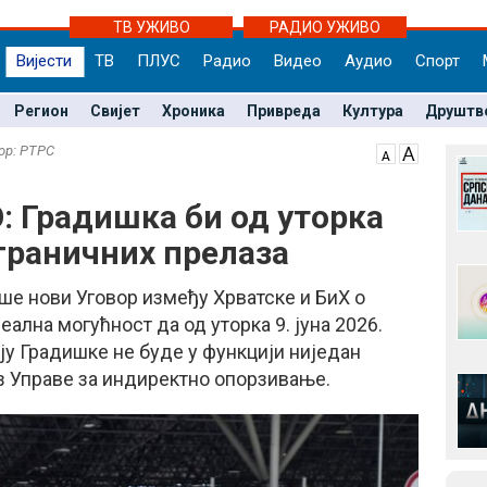
ТВ УЖИВО
РАДИО УЖИВО
Вијести
ТВ
ПЛУС
Радио
Видео
Аудио
Спорт
Регион
Свијет
Хроника
Привреда
Култура
Друштв
тор: РТРС
: Градишка би од уторка
 граничних прелаза
ше нови Уговор између Хрватске и БиХ о
ална могућност да од уторка 9. јуна 2026.
ју Градишке не буде у функцији ниједан
из Управе за индиректно опорзивање.