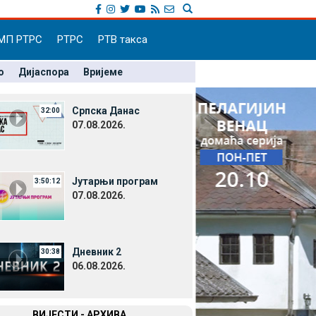
МП РТРС
РТРС
РТВ такса
о
Дијаспора
Вријеме
Српска Данас
32:00
07.08.2026.
Јутарњи програм
3:50:12
07.08.2026.
Дневник 2
30:38
06.08.2026.
ВИЈЕСТИ - АРХИВА