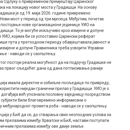
ела Одлуку о привременом премјештају Царинског
а на локацију новог моста у Градишци. На основу
дишка је од 19. маја 2026. године привремено
Нови мост у период од три мјесеца. Међутим, почетак
 постојање нове организационе јединице УИО на
адишци. То је могуће искључиво кроз измјене и допуне
 УИО, којима би се успоставио Царински реферат
више пута у претходном периоду обавјештавала јавност и
 измјене и допуне Правилника треба усвојити Управни
ње - наводи се у саопштењу.
тог постоји реална могућност да на подручју Градишке не
лаз првог сљедећег дана од дана потписивање раније
ација имала директне и озбиљне посљедице по привреду,
 користити ниједан гранични прелаз у Градишци. УИО је о
 догађаја већ упознала пословну заједницу посредством
 субјекти били благовремено информисани о
 међународног промета роба - наводи се у саопштењу.
ција у БиХ да се, до стварања свих неопходних услова за
им прелазима између Хрватске и БиХ, настави поступати
ничним прелазима између ове двије земље.