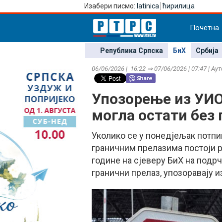
Изабери писмо:
latinica
ћирилица
Почетна
Република Српска
БиХ
Србија
06/06/2026 | 16:22 ⇒ 07/06/2026 | 07:47 | Ау
Упозорење из УИО
могла остати без
Уколико се у понедјељак потпи
граничним прелазима постоји ре
године на сјеверу БиХ на подрч
гранични прелаз, упозоравају 