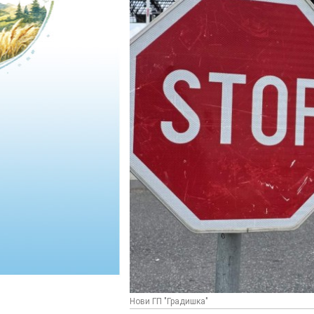
Нови ГП "Градишка"