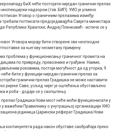
јеверозападу БиХ неће постојати ниједан гранични прелаз
и инспекцијски надзором (тзв. БИП). УИО је усмено
 потписан Уговор о граничним прелазима између
ма требали потписати предсједавајућа Савјета министара
де Републике Хрватске, Андреј Пленковић - истиче се у
новог Уговора морају бити створене све неопходне
тпоставке за његову несметану примјену.
љних проблема у функционисању граничног промета на
едицама по привреду, превознике и грађане. Наиме,
ајављеним роковима, постоји могућност да од уторка, 9.
е неће бити у функцији ниједан гранични прелаз за
остојећи гранични прелаз Градишка не може наставити
ко ријеке Саве, усљед чијег је оштећења обустављено
а и роба - додаје се у саопштењу.
 прелаз Градишка Нови мост неће моћи функционисати у
ер у важећем Правилнику о унутрашњој организацији УИО
низациона јединица Царински реферат Градишка Нови
ења континуитета рада након обуставе саобраћаја преко