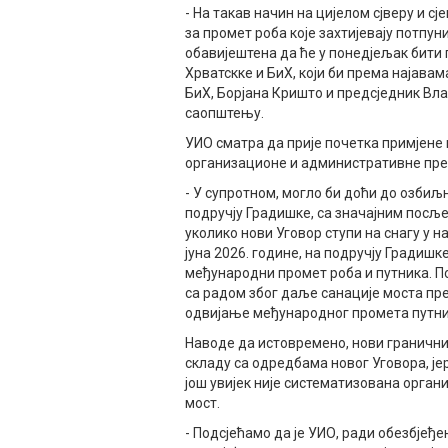
- На такав начин на цијелом сјверу и с
за промет роба које захтијевају потпун
обавијештена да ће у понедјељак бити
Хрватскке и БиХ, који би према најава
БиХ, Борјана Кришто и предсједник Вла
саопштењу.
УИО сматра да прије почетка примјене 
организационе и административне пре
- У супротном, могло би доћи до озби
подручју Градишке, са значајним посљ
уколико нови Уговор ступи на снагу у н
јуна 2026. године, на подручју Градишк
међународни промет роба и путника. П
са радом због даље санације моста пре
одвијање међународног промета путник
Наводе да истовремено, нови гранични
складу са одредбама новог Уговора, ј
још увијек није систематизована орга
мост.
- Подсјећамо да је УИО, ради обезбјеђ