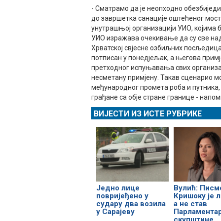
- Сматрамо да је неопходно обезбијед
до завршетка санације оштећеног мост
унутрашњој организацији УИО, којима 
УИО изражава очекивање да су све над
Хрватској свјесне озбиљних посљедица 
потписан у понедјељак, а његова примј
претходног испуњавања свих организа
несметану примјену. Такав сценарио м
међународног промета роба и путника,
грађане са обје стране границе - нап
ВИЈЕСТИ ИЗ ИСТЕ РУБРИКЕ
Једно лице
Вулић: Писм
повријеђено у
Кришоку је л
судару два возила
а не став
у Сарајеву
Парламента
скупштине