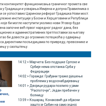
ити континуитет функционисања граничног промета све
а у Градишци и усвајања Измјена и допуна Правилника о
би се успоставио Царински реферат Градишка Нови мост.
лежне институције у Босни и Херцеговини и Републици
које би могле наступити уколико нови Уговор буде
ена започне већ првог наредног радног дана, без
ционих и административних претпоставки за његову
огао би довести до огромних потешкоћа у одвијању
 са директним посљедицама по привреду, превознике и
омињу у саопштењу.
14:12 >
Марчета: Без подршке Српске и
Србије нема опстанка Срба у
Федерацији
14:02 >
Горажде: Грађани траже рјешење
проблема у водоснабдијевању
14:01 >
Двојици рудара позлило у јами
о
"Распоточје"; Један пребачен у
ично,
болницу
13:59 >
Кошарац: Конаковић да објасни
рне
зашто је Србин на само једној