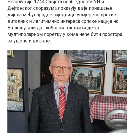
Резолуције 1244 Савјета безбједности УН и
Дејтонског споразума показују да је понашање
дијела међународне заједнице усмјерено против
виталних и легитимних интереса српске нације на
Балкану, али да глобални токови воде ка
мултиполарном поретку у коме неће бити простора
за уцјене и диктате.