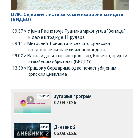
ЦИК: Овјерене листе за компензационе мандате
(ВИДЕО)
09:37 >
У јами Распоточје Рудника мрког угља "Зеница"
и даље штрајкује 11 рудара
09:11 >
Митровић: Поништити све што су високи
представници чинили изван мандата
09:02 >
Ватра и даље ван контроле код Коњица, пријети
стамбеним објектима (ВИДЕО)
13:39 >
Кришок у Сердарима одао почаст убијеним
српским цивилима
Јутарњи програм
3:50:12
07.08.2026.
Дневник 2
30:38
06.08.2026.