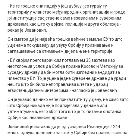
- Из те грешке они падају у још дубљу, јер гурају ту
територију у чланство међународних организација и граде
јој институције својствене само независним и сувереним
државама као што су војска, полиција и друга обележја -
рекао је Јовановић.
Он сматра да је највећа грешка већине земаља ЕУ то што
уцјенама покушавају да увуку Србију у признавање и
саглашавање са отимањем дијела њене територије.
- ЕУ својим преговарачким поглављем 35 захтева као
неотклоњив услов да Србија призна Косово и Метохију за
суседну државу да би могла бити изгледни кандидат за
чланство у ЕУ. То је уцена једне суверене државе да уради
нешто што би било непоправљива штета и ударац
егзистенцијалним интересима - нагласио је Јовановић.
Он је указао да нико неће прихватити ту уцјену, не само зато
што Србија никада није подлијегала уцјенама или
ултиматумима, него због тога што је то питање опстанка
Србије као независне државе.
Јовановић је истакао да је од усвајања Резолуције 1244
много одлука донесено на штету Србије без правног основа