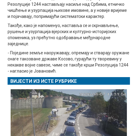
Резолуције 1244 настављају насиље над Србима, етничко
чишћење и узурпација њихове имовине, а у новије вријеме
и појачавају, попримајући систематски карактер.
Такође, како је напоменуо, наставља се и скрнављење,
рушење и узурпација вјерских и културно-историјских
споменика, уз прећутно одобравање међународне
заједнице.
- Поједине земље наоружавају, опремају и стварају оружане
снаге такозване државе Косово, гурајући ту творевину у
некакве војне савезе, чиме се такође крши Резолуција 1244
- нагласио је Јовановић.
ВИЈЕСТИ ИЗ ИСТЕ РУБРИКЕ