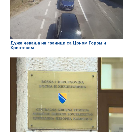
Дужа чекања на граници са Црном Гором и
Хрватском