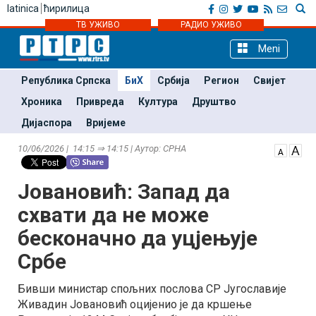
latinica
ћирилица
ТВ УЖИВО
РАДИО УЖИВО
Meni
Република Српска
БиХ
Србија
Регион
Свијет
Хроника
Привреда
Култура
Друштво
Дијаспора
Вријеме
10/06/2026 | 14:15 ⇒ 14:15 | Аутор: СРНА
Јовановић: Запад да
схвати да не може
бесконачно да уцјењује
Србе
Бивши министар спољних послова СР Југославије
Живадин Јовановић оцијенио је да кршење