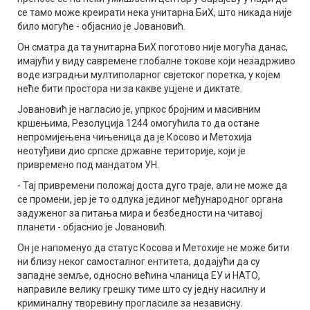
се тамо може креирати нека унитарна БиХ, што никада није
било могуће - објаснио је Јовановић.
Он сматра да та унитарна БиХ поготово није могућа данас,
имајући у виду савремене глобалне токове који незадрживо
воде изградњи мултиполарног свјетског поретка, у којем
неће бити простора ни за какве уцјене и диктате.
Јовановић је нагласио је, упркос бројним и масивним
кршењима, Резолуција 1244 омогућила то да остане
непромијењена чињеница да је Косово и Метохија
неотуђиви дио српске државне територије, који је
привремено под мандатом УН.
- Тај привремени положај доста дуго траје, али не може да
се промени, јер је то одлука јединог међународног органа
задуженог за питања мира и безбедности на читавој
планети - објаснио је Јовановић.
Он је напоменуо да статус Косова и Метохије не може бити
ни близу неког самосталног ентитета, додајући да су
западне земље, односно већина чланица ЕУ и НАТО,
направиле велику грешку тиме што су једну насилну и
криминалну творевину прогласиле за независну.