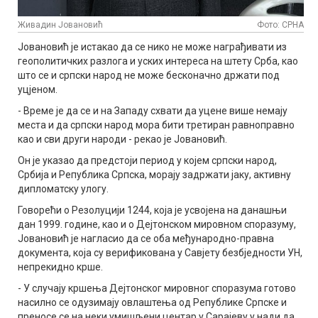
Живадин Јовановић
Фото: СРНА
Јовановић је истакао да се нико не може награђивати из
геополитичких разлога и уских интереса на штету Срба, као
што се и српски народ не може бесконачно држати под
уцјеном.
- Време је да се и на Западу схвати да уцене више немају
места и да српски народ мора бити третиран равноправно
као и сви други народи - рекао је Јовановић.
Он је указао да предстоји период у којем српски народ,
Србија и Република Српска, морају задржати јаку, активну
дипломатску улогу.
Говорећи о Резолуцији 1244, која је усвојена на данашњи
дан 1999. године, као и о Дејтонском мировном споразуму,
Јовановић је нагласио да се оба међународно-правна
документа, која су верификована у Савјету безбједности УН,
непрекидно крше.
- У случају кршења Дејтонског мировног споразума готово
насилно се одузимају овлаштења од Републике Српске и
преносе се на неки умишљени центар у Сарајеву у нади да