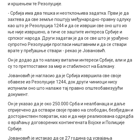
и кршењем те Резолуције.
- Србија има два тешка и неотклоњива задатка. Први је да
захтева да све земље поштују међународно-правну одлуку
као што је Резолуција 1244 и да се изврши све оно што из
ње није извршено, а тиче се заштите интереса Србије и
српског народа. Други задатак је да се све што је урађено
супротно Резолуцији прогласи ништавним и да се ствари
врате у пређашње ствари - рекао је Јовановић.
Он је додао да то налажу витални интереси Србије, али и да
су то претпоставке за мир и стабилност на Балкану.
Јовановић је нагласио да је Србија извршила све своје
обавезе из Резолуције 1244, док други чиниоци нису
испунили оно што налаже тај правно општеобавезујући
документ.
Он је указао да је око 250.000 Срба и неалбанаца и даље
спријечено да оствари своје право на слободан, безбједан и
достојанствен повратак, као и да није реализована одредба
о враћању договорених контингената Војске и Полиције
Србије.
Јовановић је истакао да се 27 година од усвајања