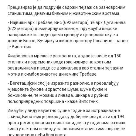
Прецизирао је да подручје садржи пејзаж са разноврсним
стаништима, дивљим биљним и животињским врстама.
- Највиши врх Требаве, Вис (692 метара), те врх Дуга њива
(622 метара) доминирају околином, пружајући широке
панорамске погледе према сјеверу и сјевероистоку, ка
долини Босне, Вучијаку и ширем простору Посавине - навео
је Випотник.
Хидролошка мрежа је разграната, додао је, више од 150
сталних и повремених водотока извире на кратким
раздаљинама и вода се доживљава као стални пејзажни
мотив и симбол животне динамике Требаве.
- Вегетацијски слој је изразито разнолик, а преовлађују
мјешовите букове и храстове шуме, шуме букве и
божиковине, те мозаици ливада, шикара и рубних
пољопривредних површина - каже Випотник.
Имајући у виду изузетно сушне године за истраживање
гљива, Випотник је рекао да су добијени резултати од 194
врста регистрованих гљива завидни, а у годинама са више
киша у љетном периоду на оваквим стаништима појави се
неупоредиво већи број врста.