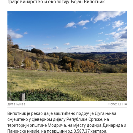
грађевинарство и екологију Бојан Випотник.
Дуга њива
Фото: СРНА
Випотник је рекао да је заштићено подручје Дуга њива
смјештено у сјеверном дијелу Републике Српске, на
територији општине Модрича, на мјесту додира Динарида и
Панонске низије, на површини од 3.587,37 хектара.