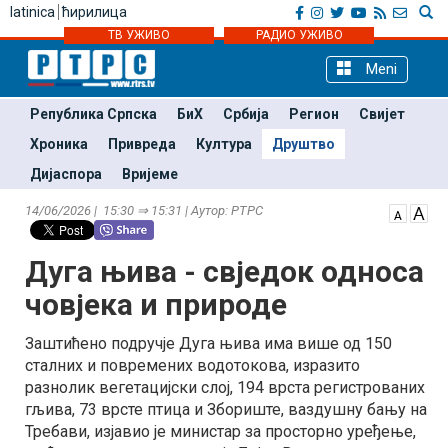
latinica
ћирилица
ТВ УЖИВО
РАДИО УЖИВО
Meni
Република Српска
БиХ
Србија
Регион
Свијет
Хроника
Привреда
Култура
Друштво
Дијаспора
Вријеме
14/06/2026 | 15:30 ⇒ 15:31 | Аутор: РТРС
Дуга њива - свједок односа
човјека и природе
Заштићено подручје Дуга њива има више од 150
сталних и повремених водотокова, изразито
разнолик вегетацијски слој, 194 врста регистрованих
гљива, 73 врсте птица и Збориште, ваздушну бању на
Требави, изјавио је министар за просторно уређење,