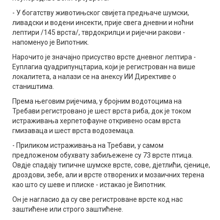
- У богатству животињског свијета предњаче шумски,
ливадски и водени инсекти, прије свега дневни и ноћни
лептири /145 врста/, тврдокрилци и ријечни ракови -
напоменуо је Випотник.
Нарочито је значајно присуство врсте дневног лептира -
Еуплагиа qуадрипунцтариа, који је регистрован на више
локалитета, а налази се на анексу ИИ Директиве о
стаништима.
Према његовим ријечима, у бројним водотоцима на
Требави регистровано је шест врста риба, док је током
истраживања херпетофауне откривено осам врста
гмизаваца и шест врста водоземаца.
- Приликом истраживања на Требави, у самом
предложеном обухвату забиљежене су 73 врсте птица.
Овдје спадају типичне шумске врсте, сове, дјетлићи, сјенице,
дроздови, зебе, али и врсте отворених и мозаичних терена
као што су шеве и плиске - истакао је Випотник.
Он је нагласио да су све регистроване врсте код нас
заштићене или строго заштићене.