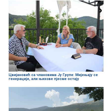
Цвијановић са члановима Ју Групе: Мијењају се
генерације, али њихове пјесме остају