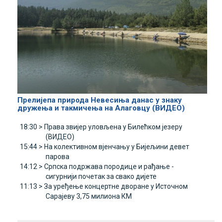
Прелијепа природа Невесиња данас у знаку
дружења и такмичења на Алаговцу (ВИДЕО)
18:30 >
Права звијер уловљена у Билећком језеру
(ВИДЕО)
15:44 >
На колективном вјенчању у Бијељини девет
парова
14:12 >
Српска подржава породице и рађање -
сигурнији почетак за свако дијете
11:13 >
За уређење концертне дворане у Источном
Сарајеву 3,75 милиона КМ