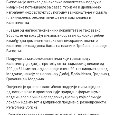
Випотник је истакао да неколико локалитета и подручја
имају неке потенцијале за развој туризма и дјелимично
изграђену инфраструктуру погодну за кориштење у смислу
планинарења, рекреативне шетње, камповања и
излетништва.
- Један од најперспективнијих локалитета је такозвано
Збориште на врху Дуга њива, висораван, односно гребен
између два доминантна врха ове висоравни, познато
излетиште и ваздушна бања на планини Требави - навео је
Випотник.
Подручје са микролокалитетима који гравитирају
излетишту, додао је, протежу се на надморској висини од
400 до 644 метра, а удаљено је свега 20-так километара од
Модриче, на коју се наслањају Добој, Добој Исток, Градачац,
Грачаница и Модрича.
Оцијенио је да је ово заштићено подручје живи свједок
односа човјека и простора, гдје природне форме, шуме,
воде и насеља чине нераздвојиву цјелину која обликује
локални идентитет и доприноси предивној разноврсности
Републике Српске.
- Републички завод за заштиту културно-историјског и