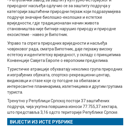
природног насљеђа одлучио се за заштиту подручја у
категорији заштићени природни пејзаж који подразумијева
подручје значајне биолошко-еколошке и естетске
вриједности, гдје традиционалан начин живота
становништва није битније нарушио природу и природне
екосистеме - навео је Випотник.
Управо та спрега природних вриједности и насљеђа
човјековог рада, сматра Випотник, даје пејзажу високу
естетску и идентитетску вриједност, у складу с принципима
Конвенције Савјета Европе о европским предјелима.
Туристичке атракције обухватају неколико група природних
и изграђених објеката, спортско-рекреациони центар,
видиковци и стазе које су погодне за обилазак и
интересантне планинарима, излетницима и другим групама
туриста.
Тренутно у Републици Српској постоји 37 заштићених
подручја, чија укупна површина износи 77.755,37 хектара,
што представља 3,16 одсто територије Републике Српске.
ВИЈЕСТИ ИЗ ИСТЕ РУБРИКЕ