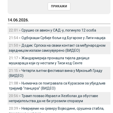
14.06.2026.
22:01 >
Срушио се авион у САД-у, погинуло 12 особа
21:54 >
Одбојкаши Србије бољи од Бугарске у Лиги нација
21:50 >
Додик: Српска на сваки контакт са међународном
заједницом излази самоувјерено (ВИДЕО)
21:17 >
Жандармерија пронашла тијела двојице
мушкараца који су нестали у Тиси код Сенте
21:15 >
Четврти љетни фестивал вина у Мркоњић Граду
(ВИДЕО)
21:08 >
Њемачка се поигравала са Курасаом за убједљив
тријумф "панцера" (ВИДЕО)
20:56 >
Трамп позвао Израел и Хезболах да обуставе
непријатељства да не би угрозили споразум
20:39 >
Невријеме на сјеверу Војводине, срушена стабла,