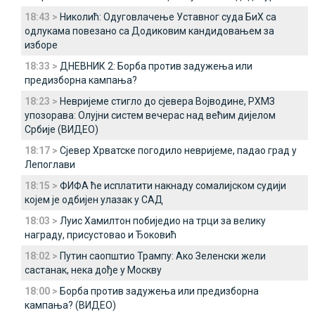
18:43 >
Николић: Одуговлачење Уставног суда БиХ са
одлукама повезано са Додиковим кандидовањем за
изборе
18:33 >
ДНЕВНИК 2: Борба против задужења или
предизборна кампања?
18:23 >
Невријеме стигло до сјевера Војводине, РХМЗ
упозорава: Олујни систем вечерас над већим дијелом
Србије (ВИДЕО)
18:17 >
Сјевер Хрватске погодило невријеме, падао град у
Лепоглави
18:15 >
ФИФА ће исплатити накнаду сомалијском судији
којем је одбијен улазак у САД
18:03 >
Луис Хамилтон побиједио на трци за велику
награду, присустовао и Ђоковић
18:02 >
Путин саопштио Трампу: Ако Зеленски жели
састанак, нека дође у Москву
18:00 >
Борба против задужења или предизборна
кампања? (ВИДЕО)