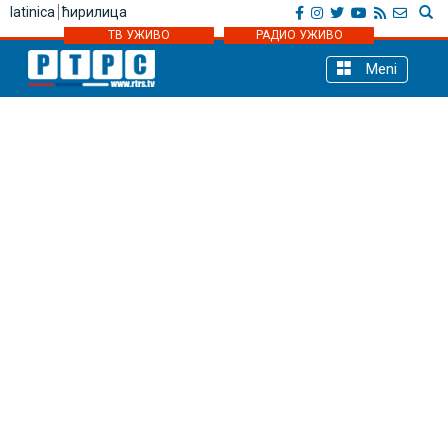
latinica
ћирилица
ТВ УЖИВО
РАДИО УЖИВО
Meni