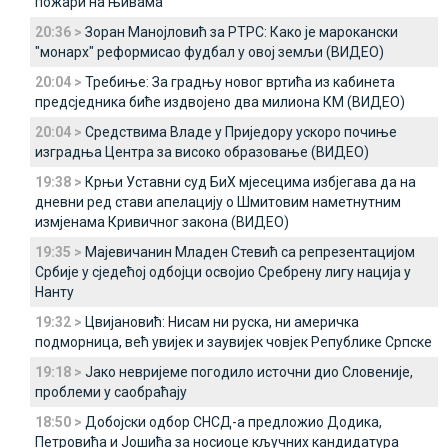
пожари на њивама
20:36 >
Зоран Манојловић за РТРС: Како је марокански
"монарх" реформисао фудбал у овој земљи (ВИДЕО)
20:04 >
Требиње: За градњу новог вртића из кабинета
предсједника биће издвојено два милиона КМ (ВИДЕО)
20:04 >
Средствима Владе у Приједору ускоро почиње
изградња Центра за високо образовање (ВИДЕО)
19:38 >
Крњи Уставни суд БиХ мјесецима избјегава да на
дневни ред стави апелацију о Шмитовим наметнутним
измјенама Кривичног закона (ВИДЕО)
19:35 >
Мајевичанин Младен Стевић са репрезентацијом
Србије у сједећој одбојци освојио Сребрену лигу нација у
Нанту
19:32 >
Цвијановић: Нисам ни руска, ни америчка
подморница, већ увијек и заувијек човјек Републике Српске
19:18 >
Јако невријеме погодило источни дио Словеније,
проблеми у саобраћају
18:50 >
Добојски одбор СНСД-а предложио Додика,
Петровића и Јошића за носиоце кључних кандидатура