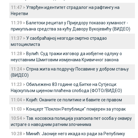
11:47 >
Утврђен идентитет страдалог на рафтингу на
Неретви
11:39 >
Балетски рецитал у Приједору показао хуманост -
прикупљана средства за кућу Давору Вукојевићу (ВИДЕО)
11:37 >
У саобраћајној незгоди смртно страдао
мотоциклиста
11:28 >
Вулић: Суд тражи изговор да избјегне одлуку о
неуставним Шмитовим измјенама Кривичног закона
11:24 >
Стрна жита на подручју Посавине у добром стању
(ВИДЕО)
11:23 >
Обиљежено 83 године од Битке на Сутјесци:
Најскупљом цијеном плаћена слобода (ФОТО/ВИДЕО)
11:04 >
Којић: Оканите се политике и бавите се правом
11:03 >
Концерт "Поклон Републици" помјерен за уторак
10:54 >
Тзв. косовска полиција ухапсила пет особа у оквиру
истраге о наводним ратним злочинима
10:28 >
Минић: Јасније него икада ко ради за Републику