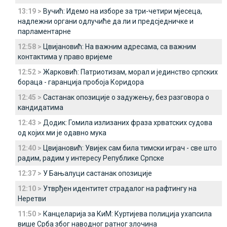
13:19 >
Вучић: Идемо на изборе за три-четири мјесеца,
надлежни органи одлучиће да ли и предсједничке и
парламентарне
12:58 >
Цвијановић: На важним адресама, са важним
контактима у право вријеме
12:52 >
Жарковић: Патриотизам, морал и јединство српских
бораца - гаранција пробоја Коридора
12:45 >
Састанак опозиције о задужењу, без разговора о
кандидатима
12:43 >
Додик: Гомила излизаних фраза хрватских судова
од којих ми је одавно мука
12:40 >
Цвијановић: Увијек сам била тимски играч - све што
радим, радим у интересу Републике Српске
12:37 >
У Бањалуци састанак опозиције
12:10 >
Утврђен идентитет страдалог на рафтингу на
Неретви
11:50 >
Канцеларија за КиМ: Куртијева полиција ухапсила
више Срба због наводног ратног злочина