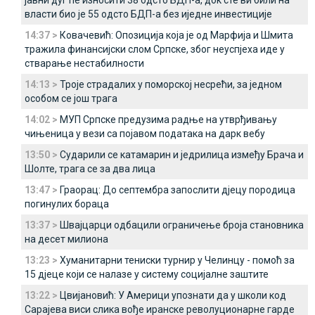
јавни дуг ће износити 38 одсто БДП-а, док сте ви били на
власти био је 55 одсто БДП-а без иједне инвестиције
14:37 >
Ковачевић: Опозиција која је од Марфија и Шмита
тражила финансијски слом Српске, због неуспјеха иде у
стварање нестабилности
14:13 >
Троје страдалих у поморској несрећи, за једном
особом се још трага
14:02 >
МУП Српске предузима радње на утврђивању
чињеница у вези са појавом података на дарк вебу
13:50 >
Сударили се катамарин и једрилица између Брача и
Шолте, трага се за два лица
13:47 >
Граорац: До септембра запослити дјецу породица
погинулих бораца
13:37 >
Швајцарци одбацили ограничење броја становника
на десет милиона
13:23 >
Хуманитарни тениски турнир у Челинцу - помоћ за
15 дјеце који се налазе у систему социјалне заштите
13:22 >
Цвијановић: У Америци упознати да у школи код
Сарајева виси слика вође иранске револуционарне гарде