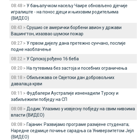
08:48 >
У бањалучком насељу Чаире обновљено дјечије
игралиште - на понос дјеци и њиховим родитељима
(ВИДЕО)
08:43 >
Срушио се амерички борбени авион у држави
Вашингтон, изазвао шумски пожар
08:27 >
У првом дијелу дана претежно сунчано, послије
подне наоблачење
08:22 >
У Српској рођено 16 беба
08:20 >
На путевима без застоја и посебних ограничења
08:18 >
Обиљежава се Свјетски дан добровољних
давалаца крви
08:11 >
Фудбалери Аустралије изненадили Турску и
забиљежили побједу на СП
08:08 >
Додик: Улазимо у извјесну побједу на свим нивоима
власти (ВИДЕО)
08:08 >
Гајанин: Развијамо програме размјене студената;
Наредне седмице почиње сарадња са Универзитетом Јејл
(ВИДЕО)