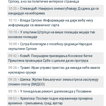
Српску, а ко за политичке интересе странаца
10:25 >
Стевандић: Намјерно онемогућавају Додика да се
кандидује на изборима
10:13 >
Влада Српске: Информације на дарк вебу нису
информације са званичног сајта
10:10 >
У општини Штрпце на више локација акција тзв.
косовске полиције
10:09 >
Сутра Колегијум о посебној сједници Народне
скупштине Српске
09:42 >
Ковић: Покушајем присвајања Косовске битке
Приштина провоцира Србе с циљем да их протјера
09:26 >
Трамп: Иран управо пристао да никада неће имати
нуклеарно оружје
09:25 >
Шипка: Жртве бањалучког земљотреса заслужују
спомен-плочу (ВИДЕО)
09:15 >
У понедељак ремонт далековода у Посавини
08:52 >
Хрватска: Послије подне израженија промјена
времена - грмљавина, град, вјетар