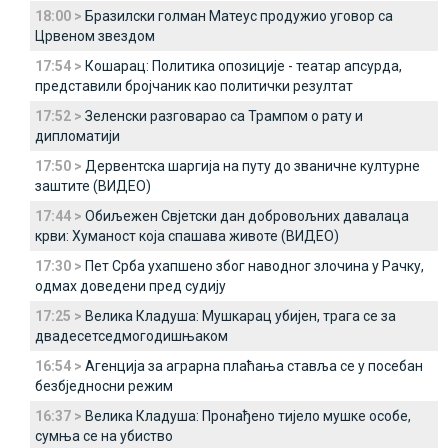
18:00 >
Бразилски голман Матеус продужио уговор са
Црвеном звездом
17:54 >
Кошарац: Политика опозиције - театар апсурда,
представили бројчаник као политички резултат
17:52 >
Зеленски разговарао са Трампом о рату и
дипломатији
17:50 >
Дервентска шаргија на путу до званичне културне
заштите (ВИДЕО)
17:44 >
Обиљежен Свјетски дан добровољних давалаца
крви: Хуманост која спашава животе (ВИДЕО)
17:30 >
Пет Срба ухапшено због наводног злочина у Рачку,
одмах доведени пред судију
17:25 >
Велика Кладуша: Мушкарац убијен, трага се за
двадесетседмогодишњаком
16:54 >
Агенција за аграрна плаћања ставља се у посебан
безбједносни режим
16:37 >
Велика Кладуша: Пронађено тијело мушке особе,
сумња се на убиство