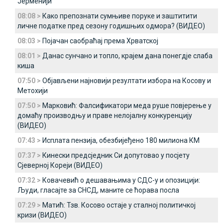
Јерменији
08:08 >
Како препознати сумњиве поруке и заштитити
личне податке пред сезону годишњих одмора? (ВИДЕО)
08:03 >
Појачан саобраћај према Хрватској
08:01 >
Данас сунчано и топло, крајем дана понегдје слаба
киша
07:50 >
Објављени најновији резултати избора на Косову и
Метохији
07:50 >
Марковић: Фалсификатори меда руше повјерење у
домаћу производњу и праве нелојалну конкуренцију
(ВИДЕО)
07:43 >
Исплата пензија, обезбијеђено 180 милиона КМ
07:37 >
Кинески предсједник Си допутовао у посјету
Сјеверној Кореји (ВИДЕО)
07:32 >
Ковачевић о дешавањима у СДС-у и опозицији:
Људи, гласајте за СНСД, маните се ћорава посла
07:29 >
Матић: Тзв. Косово остаје у сталној политичкој
кризи (ВИДЕО)