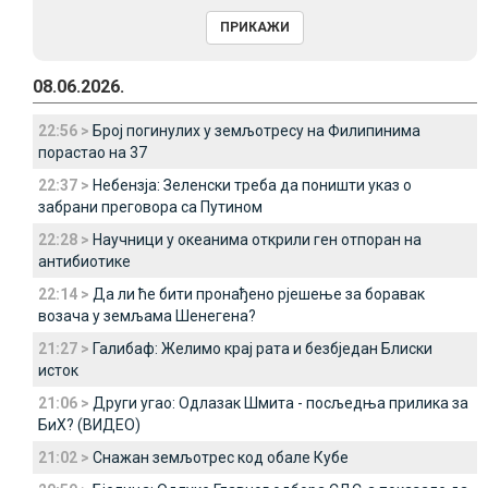
08.06.2026.
22:56 >
Број погинулих у земљотресу на Филипинима
порастао на 37
22:37 >
Небензја: Зеленски треба да поништи указ о
забрани преговора са Путином
22:28 >
Научници у океанима открили ген отпоран на
антибиотике
22:14 >
Да ли ће бити пронађено рјешење за боравак
возача у земљама Шенегена?
21:27 >
Галибаф: Желимо крај рата и безбједан Блиски
исток
21:06 >
Други угао: Одлазак Шмита - посљедња прилика за
БиХ? (ВИДЕО)
21:02 >
Снажан земљотрес код обале Кубе