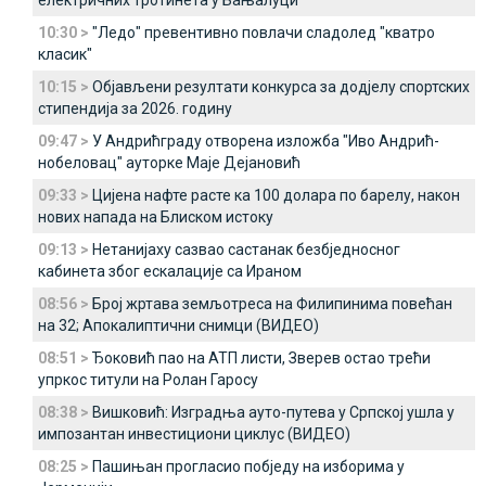
електричних тротинета у Бањалуци
10:30 >
"Ледо" превентивно повлачи сладолед "кватро
класик"
10:15 >
Објављени резултати конкурса за додјелу спортских
стипендија за 2026. годину
09:47 >
У Андрићграду отворена изложба "Иво Андрић-
нобеловац" ауторке Маје Дејановић
09:33 >
Цијена нафте расте ка 100 долара по барелу, након
нових напада на Блиском истоку
09:13 >
Нетанијаху сазвао састанак безбједносног
кабинета због ескалације са Ираном
08:56 >
Број жртава земљотреса на Филипинима повећан
на 32; Апокалиптични снимци (ВИДЕО)
08:51 >
Ђоковић пао на АТП листи, Зверев остао трећи
упркос титули на Ролан Гаросу
08:38 >
Вишковић: Изградња ауто-путева у Српској ушла у
импозантан инвестициони циклус (ВИДЕО)
08:25 >
Пашињан прогласио побједу на изборима у