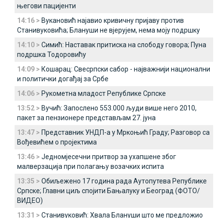
његови пацијенти
14:16 >
Вукановић најавио кривичну пријаву против
Станивуковића; Блануши не вјерујем, нема моју подршку
14:10 >
Симић: Наставак притиска на слободу говора; Пуна
подршка Тодоровићу
14:09 >
Кошарац: Свесрпски сабор - најважнији национални
и политички догађај за Србе
14:06 >
Рукометна младост Републике Српске
13:52 >
Вучић: Запослено 553.000 људи више него 2010,
пакет за пензионере представљам 27. јуна
13:47 >
Представник УНДП-а у Мркоњић Граду; Разговор са
Вођевићем о пројектима
13:46 >
Једномјесечни притвор за ухапшене због
малверзација при полагању возачких испита
13:35 >
Обиљежено 17 година рада Аутопутева Републике
Српске; Главни циљ спојити Бањалуку и Београд (ФОТО/
ВИДЕО)
13:31 >
Станивуковић: Хвала Блануши што ме предложио