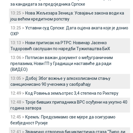
за кандидата за предсједника Српске
13:25 >
Нова Жељезара Зеница: Усвајање закона води ка
још већем кредитном ропству
13:25 >
Уставни суд Српске: Дата оцјена аката које је донио
ОХР
13:13 >
Нови притисак на РТРС: Новинар Јасенко
Тодоровић саслушан по наредби Тужилаштва БиХ
13:06 >
Потписан важан документ о међуграничним
прелазима; Нови ГП у Градишци наставиће да ради
(ВИДЕО)
13:05 >
Добој: Због вожње у алкохолисаном стању
санкционисано 90 учесника у саобраћају
12:49 >
Код Ровиња земљотрес 3,4 степена по Рихтеру
12:48 >
Троје бивших припадника ВРС осуђени на укупно 40
година затвора
12:45 >
Кремљ: Предузимамо све мјере да осигурамо
безбједност Русије
12:41 >
Званично отворена бициклистичка стаза "Ђиро ди