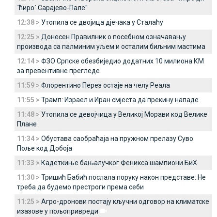
`ћиро` Сарајево-Пале"
12:38 >
Утопила се двојица дјечака у Сталаћу
12:25 >
Донесен Правилник о посебном означавању
производа са палминим уљем и осталим биљним мастима
12:14 >
ФЗО Српске обезбиједио додатних 10 милиона КМ
за превентивне прегледе
11:59 >
Флорентино Перез остаје на челу Реала
11:55 >
Трамп: Израел и Иран смјеста да прекину нападе
11:48 >
Утопила се девојчица у Великој Морави код Велике
Плане
11:34 >
Обустава саобраћаја на пружном прелазу Суво
Поље код Добоја
11:33 >
Кадеткиње бањалучког Феникса шампиони БиХ
11:30 >
Тришић Бабић послала поруку након представе: Не
треба да будемо престроги према себи
11:25 >
Агро-дронови постају кључни одговор на климатске
изазове у пољопривреди