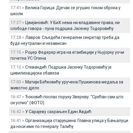
17:41 >
Велика Горица: Дјечак се угушио током оброка у
школи
17:37 >
Цвијановић: У БиХ нема ни владавине права, ни
слободе говора - пуна подршка Јасенку Тодоровићу
17:28 >
Лавров: Сљедећи генерални секретар треба да
буде неутралан и независан
17:15 >
Роџер Федерер игра на егзибицији у Њујорку уочи
почетка УС Опена
17:12 >
Стевандић: Подршка Јасенку Тодоровићу је
цивилизацијска обавеза
17:03 >
Матији Бећковићу уручена Пушкинова медаља за
животно дјело
16:47 >
Ђоковић послао поруку Звереву: "Срећан сам што
си успио" (ФОТО)
16:42 >
У Сарајеву сахрањен Един Авдић
16:41 >
Организација старјешина: Главна улица у Бањалуци
да носи име по генералу Талићу