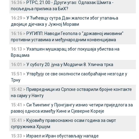
16:36 >
РТРС, 21.00 - Други угао: Одлазак Шмита -
посљедња прилика за БиХ?
16:29 >
У Ћићевцу сутра Дан жалости због утапања
двојице дјечака у Јужној Морави
16:16 >
РУГИПП: Наводи Геопола о "државној имовини"
противни уставима и међународним конвенцијама
16:13 >
Ухапшен мушкарац због покушаја убиства на
Врацама
16:01 >
У суботу 20. јуна у Модричи 8. Улична трка
15:51 >
Утврђују се све околности саобраћајне незгоде у
Трну
15:42 >
Привредници из Српске остварили бројне контакте
на сајму у Нанту
15:41 >
Си Ђинпинг у Пјонгјангу изнио четири приједлога за
развој односа између Кине и Сјеверне Кореје
15:41 >
Кујовићу правоснажно осам година за смрт
супружника Хршум
15:33 >
Израел и Иран обустављају нападе