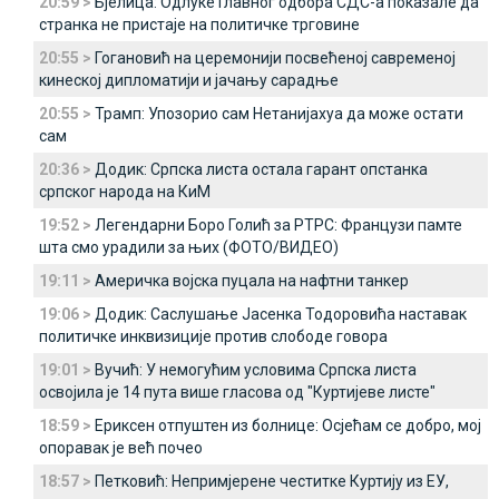
20:59 >
Бјелица: Одлуке Главног одбора СДС-а показале да
странка не пристаје на политичке трговине
20:55 >
Гогановић на церемонији посвећеној савременој
кинеској дипломатији и јачању сарадње
20:55 >
Трамп: Упозорио сам Нетанијахуа да може остати
сам
20:36 >
Додик: Српска листа остала гарант опстанка
српског народа на КиМ
19:52 >
Легендарни Боро Голић за РТРС: Французи памте
шта смо урадили за њих (ФОТО/ВИДЕО)
19:11 >
Америчка војска пуцала на нафтни танкер
19:06 >
Додик: Саслушање Јасенка Тодоровића наставак
политичке инквизиције против слободе говора
19:01 >
Вучић: У немогућим условима Српска листа
освојила је 14 пута више гласова од "Куртијеве листе"
18:59 >
Ериксен отпуштен из болнице: Осјећам се добро, мој
опоравак је већ почео
18:57 >
Петковић: Непримјерене честитке Куртију из ЕУ,