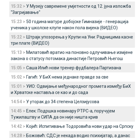
15:32 >
У Музеју савремене умјетности од 12. јуна изложба
"Загријавање"
15:23 >
50 година матуре добојске Гимназије - генерација
ученика у школске клупе након пола вијека (ВИДЕО)
15:22 >
Штрајк упозорења у Крупи на Уни: Радницима касне
три плате (ВИДЕО)
15:13 >
Милатовић вратио на поновно одлучивање измјене
закона о статусу потомака династије Петровић Његош
15:05 >
Саша Илић нови тренер фудбалера Партизана
15:02 >
Гагић: У БиХ нема једнаке правде за све
15:01 >
УИО: Одвијање међународног промета између БиХ
и Хрватске наставља се као и до сада
14:54 >
У уторак до 34 степена Целзијусова
14:45 >
Елек: Подршка новинару РТРС-а, поручујем
Тужилаштву и СИПА да он није ништа крив
14:42 >
Којић: Испитивање Тодоровића нови удар на Српску
14:28 >
Божовић: СДС је некада водио психијатар, а данас