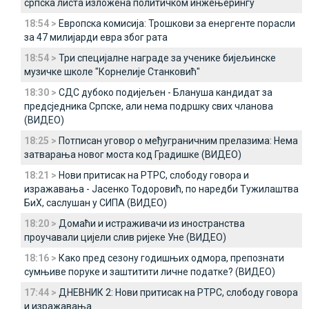
српска листа изложена политичком инжењерингу
18:54 >
Европска комисија: Трошкови за енергенте порасли
за 47 милијарди евра због рата
18:54 >
Три специјалне награде за ученике бијељинске
музичке школе "Корнелије Станковић"
18:30 >
СДС дубоко подијељен - Блануша кандидат за
предсједника Српске, али нема подршку свих чланова
(ВИДЕО)
18:25 >
Потписан уговор о међуграничним прелазима: Нема
затварања новог моста код Градишке (ВИДЕО)
18:21 >
Нови притисак на РТРС, слободу говора и
изражавања - Јасенко Тодоровић, по наредби Тужилаштва
БиХ, саслушан у СИПА (ВИДЕО)
18:20 >
Домаћи и истраживачи из иностранства
проучавали цијели слив ријеке Уне (ВИДЕО)
18:16 >
Како пред сезону годишњих одмора, препознати
сумњиве поруке и заштитити личне податке? (ВИДЕО)
17:44 >
ДНЕВНИК 2: Нови притисак на РТРС, слободу говора
и изражавања