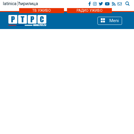
latinica
ћирилица
ТВ УЖИВО
РАДИО УЖИВО
Meni