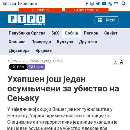
latinica
ћирилица
ТВ УЖИВО
РАДИО УЖИВО
Meni
Република Српска
БиХ
Србија
Регион
Свијет
Хроника
Привреда
Култура
Друштво
Дијаспора
Вријеме
15/06/2026 | 20:46 | Аутор: СРНА
Ухапшен још један
осумњичени за убиство на
Сењаку
У заједничкој акцији Вишег јавног тужилаштва у
Београду, Управе криминалистичке полиције и
Специјалне антитерористичке јединице ухапшен је
још један осумњичени за убиство Александра