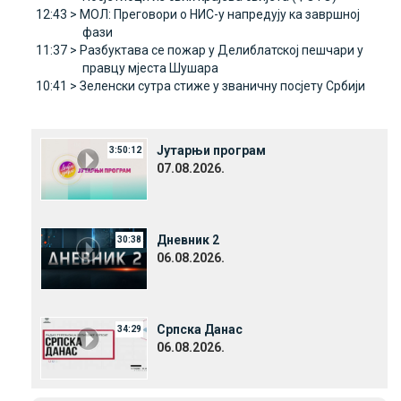
12:43 >
МОЛ: Преговори о НИС-у напредују ка завршној
фази
11:37 >
Разбуктава се пожар у Делиблатској пешчари у
правцу мјеста Шушара
10:41 >
Зеленски сутра стиже у званичну посјету Србији
Јутарњи програм
3:50:12
07.08.2026.
Дневник 2
30:38
06.08.2026.
Српска Данас
34:29
06.08.2026.