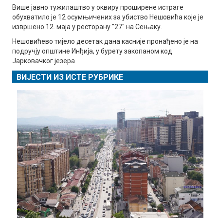
Више јавно тужилаштво у оквиру проширене истраге
обухватило је 12 осумњичених за убиство Нешовића које је
извршено 12. маја у ресторану "27" на Сењаку.
Нешовићево тијело десетак дана касније пронађено је на
подручју општине Инђија, у бурету закопаном код
Јарковачког језера.
ВИЈЕСТИ ИЗ ИСТЕ РУБРИКЕ