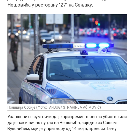
Нешовића у ресторану "27" на Сењаку.
Полиција Србије (Фото:TANJUG/ STRAHINJA AĆIMOVIĆ)
Ухапшени се сумњичи да је припремио терен за убиство или
да је чак и лично пуцао на Нешовића, заједно са Сашом
Вуковићем, који је у притвору од 14. маја, преноси Тањуг.