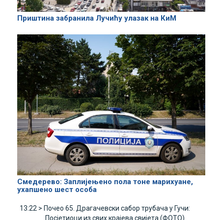
Приштина забранила Лучићу улазак на КиМ
Смедерево: Заплијењено пола тоне марихуане,
ухапшено шест особа
13:22 >
Почео 65. Драгачевски сабор трубача у Гучи:
Посјетиоци из свих крајева свијета (ФОТО)