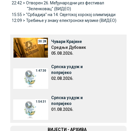
22:42 >
Отворен 26. Међународни џез фестивал
"Зеленковац" (ВИДЕО)
15:55 >
"Србадија" на 14. Свјетској хорској олимпијади
12:09 >
Требиње у знаку електронске музике (ВИДЕО)
Чувари Крајине
30:28
Средњи Дубовик
05.08.2026.
Српска уздуж и
1:47:30
попријеко
02.08.2026.
Српска уздуж и
1:54:31
попријеко
01.08.2026.
ВИЈЕСТИ - АРХИВА