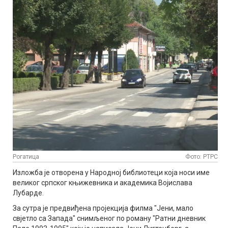
Рогатица
Фото: РТРС
Изложба је отворена у Народној библиотеци која носи име
великог српског књижевника и академика Војислава
Лубарде.
За сутра је предвиђена пројекција филма "Јени, мало
свјетло са Запада" снимљеног по роману "Ратни дневник