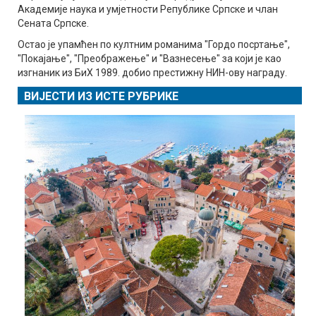
Академије наука и умјетности Републике Српске и члан
Сената Српске.
Остао је упамћен по култним романима "Гордо посртање",
"Покајање", "Преображење" и "Вазнесење" за који је као
изгнаник из БиХ 1989. добио престижну НИН-ову награду.
ВИЈЕСТИ ИЗ ИСТЕ РУБРИКЕ