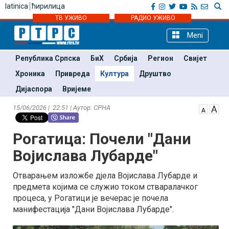
latinica
ћирилица
ТВ УЖИВО
РАДИО УЖИВО
Meni
Република Српска
БиХ
Србија
Регион
Свијет
Хроника
Привреда
Култура
Друштво
Дијаспора
Вријеме
15/06/2026 | 22:51 | Аутор: СРНА
Рогатица: Почели "Дани
Војислава Лубарде"
Отварањем изложбе дјела Војислава Лубарде и
предмета којима се служио током стваралачког
процеса, у Рогатици је вечерас је почела
манифестација "Дани Војислава Лубарде".