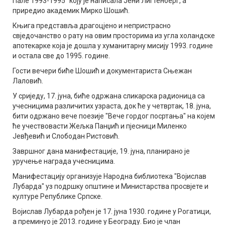
Пале 1993-1995" коју је написала Јени Лигтенберг, а
приредио академик Мирко Шошић.
Књига представља драгоцјено и непристрасно
свједочанство о рату на овим просторима из угла холандске
апотекарке која је дошла у хуманитарну мисију 1993. године
и остала све до 1995. године.
Гости вечери биће Шошић и документариста Сњежан
Лаловић.
У сриједу, 17. јуна, биће одржана сликарска радионица са
учесницима различитих узраста, док ће у четвртак, 18. јуна,
бити одржано вече поезије "Вече гордог посртања" на којем
ће учествовасти Жељка Панџић и пјесници Миленко
Јевђевић и Слободан Ристовић.
Завршног дана манифестације, 19. јуна, планирано је
уручење награда учесницима.
Манифестацију организује Народна библиотека "Војислав
Лубарда" уз подршку општине и Министарства просвјете и
културе Републике Српске.
Војислав Лубарда рођен је 17. јуна 1930. године у Рогатици,
а преминуо је 2013. године у Београду. Био је члан