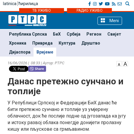
latinica
ћирилица
ТВ УЖИВО
РАДИО УЖИВО
Meni
Република Српска
БиХ
Србија
Регион
Свијет
Хроника
Привреда
Култура
Друштво
Дијаспора
Вријеме
16/06/2026 | 08:33 | Аутор: РТРС
Данас претежно сунчано и
топлије
У Републици Српској и Федерацији БиХ данас ће
бити претежно сунчано и топлије уз умјерену
облачност, док ће послије подне од југозапада ка југу
и истоку развој облака понегдје донијети пролазну
кишу или пљускове са грмљавином.