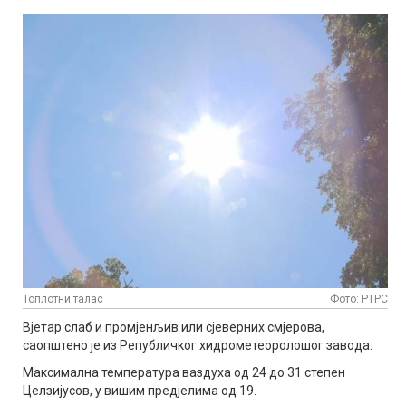
Топлотни талас
Фото: РТРС
Вјетар слаб и промјенљив или сјеверних смјерова,
саопштено је из Републичког хидрометеоролошог завода.
Максимална температура ваздуха од 24 до 31 степен
Целзијусов, у вишим предјелима од 19.