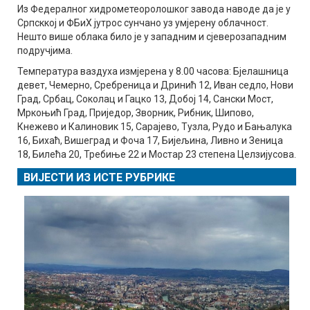
Из Федералног хидрометеоролошког завода наводе да је у
Српсккој и ФБиХ јутрос сунчано уз умјерену облачност.
Нешто више облака било је у западним и сјеверозападним
подручјима.
Температура ваздуха измјерена у 8.00 часова: Бјелашница
девет, Чемерно, Сребреница и Дринић 12, Иван седло, Нови
Град, Србац, Соколац и Гацко 13, Добој 14, Сански Мост,
Мркоњић Град, Приједор, Зворник, Рибник, Шипово,
Кнежево и Калиновик 15, Сарајево, Тузла, Рудо и Бањалука
16, Бихаћ, Вишеград и Фоча 17, Бијељина, Ливно и Зеница
18, Билећа 20, Требиње 22 и Мостар 23 степена Целзијусова.
ВИЈЕСТИ ИЗ ИСТЕ РУБРИКЕ