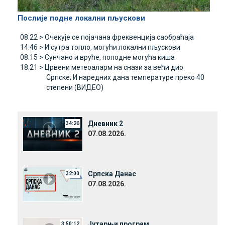
Послије подне локални пљускови
08:22 >
Очекује се појачана фреквенција саобраћаја
14:46 >
И сутра топло, могући локални пљускови
08:15 >
Сунчано и вруће, поподне могућа киша
18:21 >
Црвени метеоаларм на снази за већи дио
Српске; И наредних дана температуре преко 40
степени (ВИДЕО)
Дневник 2
34:26
07.08.2026.
Српска Данас
32:00
07.08.2026.
Јутарњи програм
3:50:12