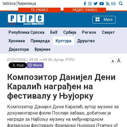
latinica
ћирилица
ТВ УЖИВО
РАДИО УЖИВО
Meni
Република Српска
БиХ
Србија
Регион
Свијет
Хроника
Привреда
Култура
Друштво
Дијаспора
Вријеме
07/07/2026 | 09:35 ⇒ 09:38 | Аутор: РТРС
Композитор Данијел Дени
Каралић награђен на
фестивалу у Њујорку
Композитор Данијел Дени Каралић, аутор музике за
документарни филм Послије забаве, добитник је
награде за Најбољу музику на међународном
филмском фестивалу Фрејмови Њујорка (Frames of