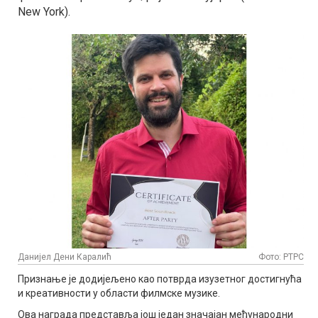
New York).
Данијел Дени Каралић
Фото: РТРС
Признање је додијељено као потврда изузетног достигнућа
и креативности у области филмске музике.
Овa награда представља још један значајан међународни