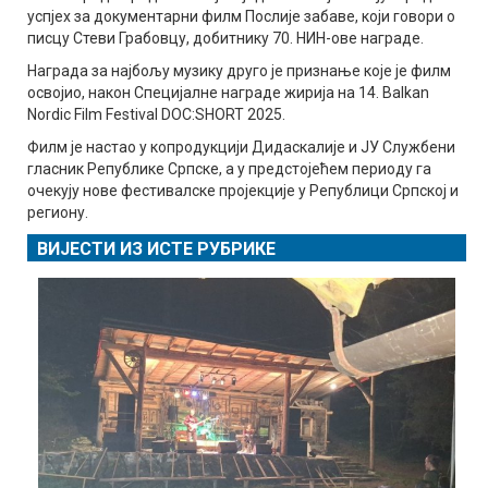
успјех за документарни филм Послије забаве, који говори о
писцу Стеви Грабовцу, добитнику 70. НИН-ове награде.
Награда за најбољу музику друго је признање које је филм
освојио, након Специјалне награде жирија на 14. Balkan
Nordic Film Festival DOC:SHORT 2025.
Филм је настао у копродукцији Дидаскалије и ЈУ Службени
гласник Републике Српске, а у предстојећем периоду га
очекују нове фестивалске пројекције у Републици Српској и
региону.
ВИЈЕСТИ ИЗ ИСТЕ РУБРИКЕ