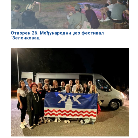
Отворен 26. Међународни џез фестивал
"Зеленковац"