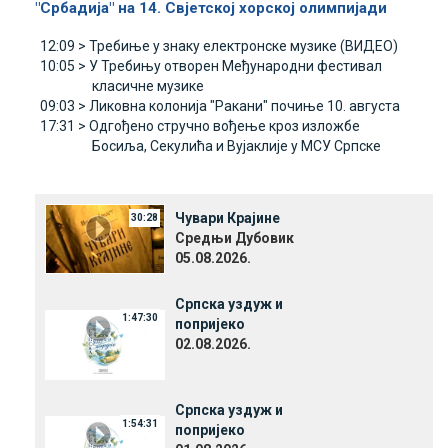
"Србадија" на 14. Свјетској хорској олимпијади
12:09 >
Требиње у знаку електронске музике (ВИДЕО)
10:05 >
У Требињу отворен Међународни фестивал
класичне музике
09:03 >
Ликовна колонија "Ракани" почиње 10. августа
17:31 >
Одгођено стручно вођење кроз изложбе
Босиља, Секулића и Вујаклије у МСУ Српске
Чувари Крајине
30:28
Средњи Дубовик
05.08.2026.
Српска уздуж и
1:47:30
попријеко
02.08.2026.
Српска уздуж и
1:54:31
попријеко