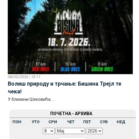
08/05/2026 | 16:11
Волиш природу и трчање: Бишина Трејл те
чека!
У близини Шековића....
ПОЧЕТНА - АРХИВА
ПОН
УТО
СРИ
ЧЕТ
ПЕТ
СУБ
НЕД