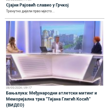
Сјајни Рајовић славио у Грчкој
Тренутно дијели прво мјесто....
08/05/2026 | 09:17
Бањалука: Међународни атлетски митинг и
Меморијална трка "Тијана Глигић Косић"
(ВИДЕО)