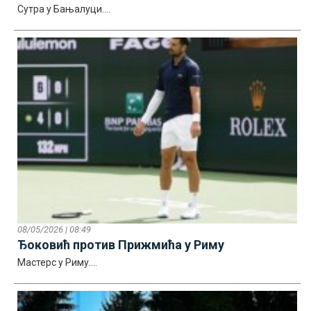
Сутра у Бањалуци....
08/05/2026 | 08:49
Ђоковић против Прижмића у Риму
Мастерс у Риму....