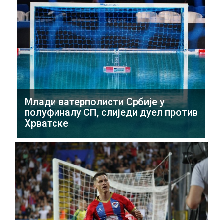
Млади ватерполисти Србије у
полуфиналу СП, слиједи дуел против
Хрватске