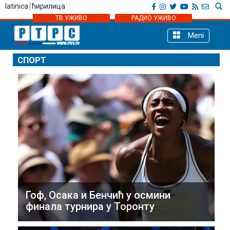
latinica
ћирилица
ТВ УЖИВО
РАДИО УЖИВО
Meni
СПОРТ
Гоф, Осака и Бенчић у осмини
финала турнира у Торонту