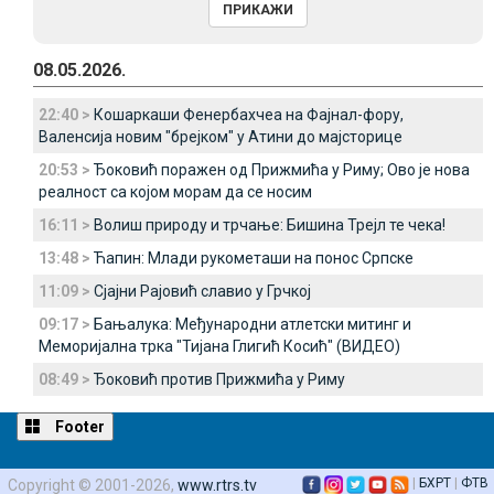
08.05.2026.
22:40 >
Кошаркаши Фенербахчеа на Фајнал-фору,
Валенсија новим "брејком" у Атини до мајсторице
20:53 >
Ђоковић поражен од Прижмића у Риму; Ово је нова
реалност са којом морам да се носим
16:11 >
Волиш природу и трчање: Бишина Трејл те чека!
13:48 >
Ћапин: Млади рукометаши на понос Српске
11:09 >
Сјајни Рајовић славио у Грчкој
09:17 >
Бањалука: Међународни атлетски митинг и
Меморијална трка "Тијана Глигић Косић" (ВИДЕО)
08:49 >
Ђоковић против Прижмића у Риму
Footer
|
БХРТ
|
ФТВ
Copyright © 2001-2026,
www.rtrs.tv