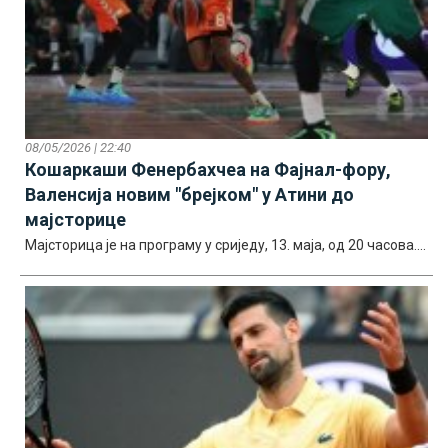
08/05/2026 | 22:40
Кошаркаши Фенербахчеа на Фајнал-фору,
Валенсија новим "брејком" у Атини до
мајсторице
Мајсторица је на програму у сриједу, 13. маја, од 20 часова....