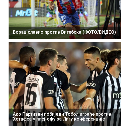
Борац славио против Витебска (ФОТО/ВИДЕО)
Ако Партизан побиједи Тобол играће против
Хетафеа у плеј-офу за Лигу конференције