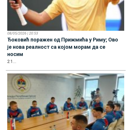
08/05/2026 | 20:53
Ђоковић поражен од Прижмића у Риму; Ово
је нова реалност са којом морам да се
носим
2:1....