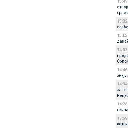
15:49
отвор
српс
15:32
особе
15:03
дана
14:52
предс
Српс
14:46
знају
14:34
за св
Репуб
14:28
екипа
13:59
котли