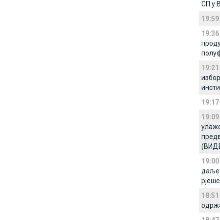
СП у 
19:59
19:36
проду
полу
19:21
избор
инсти
19:17
19:09
улаже
предв
(ВИД
19:00
даље 
рјеш
18:51
одржа