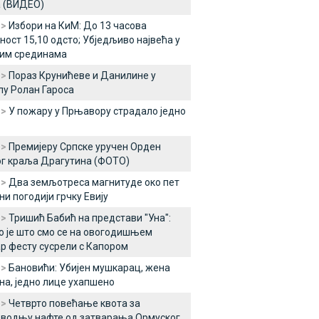
а (ВИДЕО)
 >
Избори на КиМ: До 13 часова
ност 15,10 одсто; Убједљиво највећа у
ким срединама
 >
Пораз Крунићеве и Данилине у
у Ролан Гароса
 >
У пожару у Прњавору страдало једно
 >
Премијеру Српске уручен Орден
г краља Драгутина (ФОТО)
 >
Два земљотреса магнитуде око пет
ни погодији грчку Евију
 >
Тришић Бабић на представи "Уна":
 је што смо се на овогодишњем
р фесту сусрели с Капором
 >
Бановићи: Убијен мушкарац, жена
а, једно лице ухапшено
 >
Четврто повећање квота за
водњу нафте од затварања Ормуског