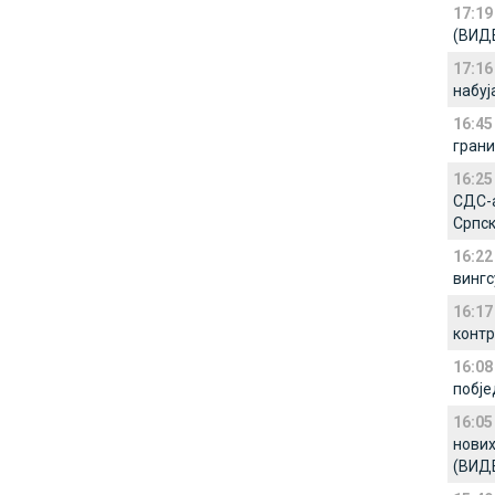
17:19
(ВИД
17:16
набуј
16:45
грани
16:25
СДС-а
Српск
16:22
вингс
16:17
контр
16:08
побје
16:05
нових
(ВИД