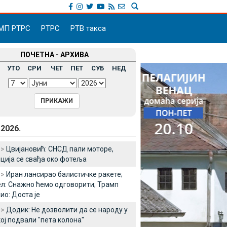
МП РТРС
РТРС
РТВ такса
ПОЧЕТНА - АРХИВА
УТО
СРИ
ЧЕТ
ПЕТ
СУБ
НЕД
.2026.
 >
Цвијановић: СНСД пали моторе,
ција се свађа око фотеља
 >
Иран лансирао балистичке ракете;
л: Снажно ћемо одговорити; Трамп
ио: Доста је
 >
Додик: Не дозволити да се народу у
ој подвали "пета колона"