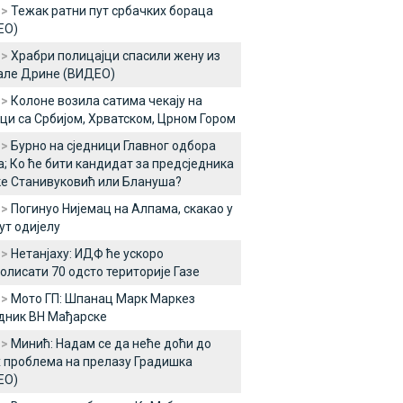
 >
Тежак ратни пут србачких бораца
ЕО)
 >
Храбри полицајци спасили жену из
але Дрине (ВИДЕО)
 >
Колоне возила сатима чекају на
ци са Србијом, Хрватском, Црном Гором
 >
Бурно на сједници Главног одбора
; Ко ће бити кандидат за предсједника
е Станивуковић или Блануша?
 >
Погинуо Нијемац на Алпама, скакао у
ут одијелу
 >
Нетанјаху: ИДФ ће ускоро
олисати 70 одсто територије Газе
 >
Мото ГП: Шпанац Марк Маркез
дник ВН Мађарске
 >
Минић: Надам се да неће доћи до
 проблема на прелазу Градишка
ЕО)