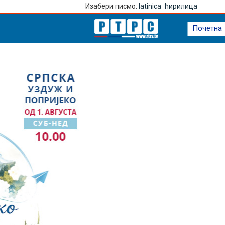
Изабери писмо:
latinica
ћирилица
Почетна