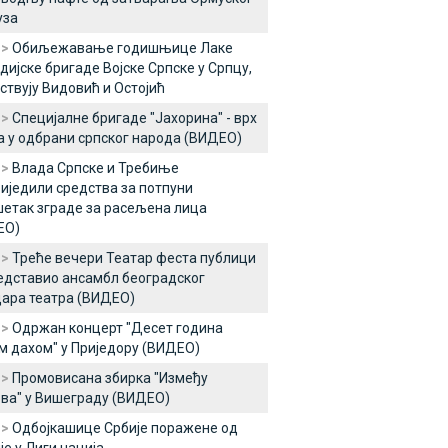
уза
 >
Обиљежавање годишњице Лаке
дијске бригаде Војске Српске у Српцу,
ствују Видовић и Остојић
 >
Специјалне бригаде "Јахорина" - врх
 у одбрани српског народа (ВИДЕО)
 >
Влада Српске и Требиње
иједили средства за потпуни
етак зграде за расељена лица
ЕО)
 >
Треће вечери Театар феста публици
едставио ансамбл београдског
ара театра (ВИДЕО)
 >
Одржан концерт "Десет година
м дахом" у Приједору (ВИДЕО)
 >
Промовисана збирка "Између
ва" у Вишеграду (ВИДЕО)
 >
Одбојкашице Србије поражене од