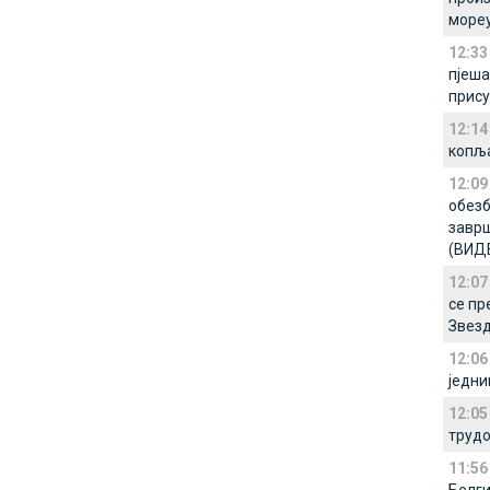
море
12:33
пјеша
прису
12:14
копља
12:09
обезб
заврш
(ВИД
12:07
се пр
Звезд
12:06
једни
12:05
трудо
11:56