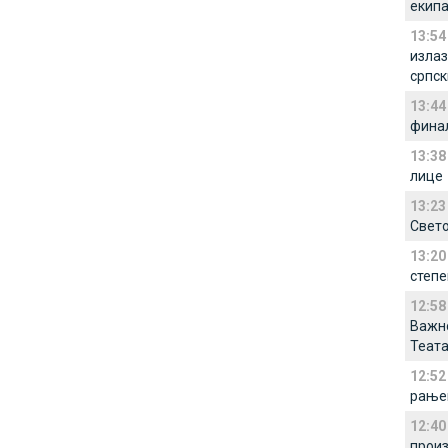
екип
13:54
излаз
српс
13:44
финал
13:38
лице
13:23
Свето
13:20
степе
12:58
Важно
Теата
12:52
рањен
12:40
произ