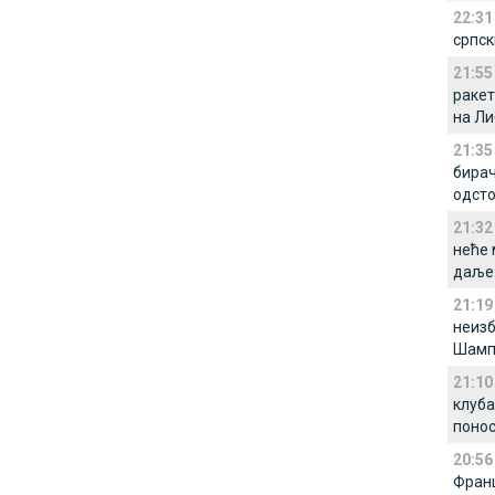
22:31
српс
21:55
ракет
на Ли
21:35
бирач
одсто
21:32
неће 
даље 
21:19
неизб
Шампи
21:10
клуба
понос
20:56
Франц