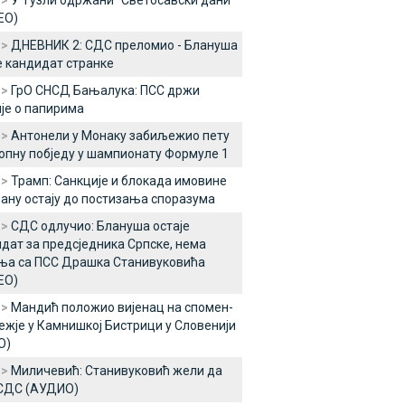
 >
У Тузли одржани "Светосавски дани"
ЕО)
 >
ДНЕВНИК 2: СДС преломио - Блануша
е кандидат странке
 >
ГрО СНСД Бањалука: ПСС држи
је о папирима
 >
Антонели у Монаку забиљежио пету
опну побједу у шампионату Формуле 1
 >
Трамп: Санкције и блокада имовине
ану остају до постизања споразума
 >
СДС одлучио: Блануша остаје
дат за предсједника Српске, нема
ња са ПСС Драшка Станивуковића
ЕО)
 >
Мандић положио вијенац на спомен-
жје у Камнишкој Бистрици у Словенији
О)
 >
Миличевић: Станивуковић жели да
 СДС (АУДИО)