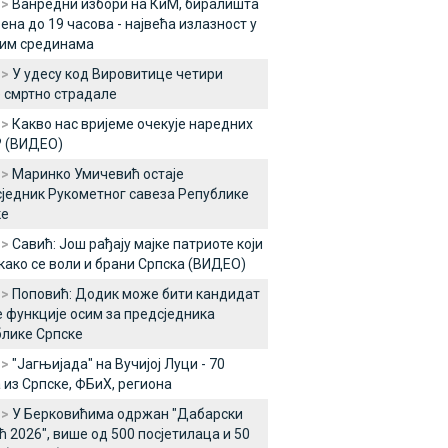
 >
Ванредни избори на КиМ, биралишта
ена до 19 часова - највећа излазност у
ким срединама
 >
У удесу код Вировитице четири
 смртно страдале
 >
Какво нас вријеме очекује наредних
? (ВИДЕО)
 >
Маринко Умичевић остаје
једник Рукометног савеза Републике
ке
 >
Савић: Још рађају мајке патриоте који
 како се воли и брани Српска (ВИДЕО)
 >
Поповић: Додик може бити кандидат
е функције осим за предсједника
лике Српске
 >
"Јагњијада" на Вучијој Луци - 70
 из Српске, ФБиХ, региона
 >
У Берковићима одржан "Дабарски
ћ 2026", више од 500 посјетилаца и 50