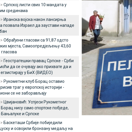
 >
Српској листи свих 10 мандата у
ким срединама
 >
Иранска војска након лансирња
а позвала Израел да заустави нападе
бан
 >
Обрађени гласови са 91,87 одсто
ких мјеста, Самоопредјељењу 43,60
 гласова
 >
Геостратешки правац Српске - Срби
моћи да се очувају ако прихвате да и
егзистирају у БиХ (ВИДЕО)
 >
Рукометни клуб Борац оставио
рисив траг у европској историји -
они се не заборављају
 >
Цвијановић: Успјеси Рукометног
 Борац нису само спортске побједе,
 Бањалуке и Српске
 >
Баскеташи Србије побиједили
уску и освојили бронзану медаљу на