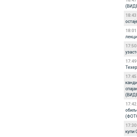
18:47
(ВИД
18:43
остај
18:01
лекци
17:50
узаст
17:49
Техер
17:45
канди
спаја
(ВИД
17:42
обиље
(ФОТ
17:30
купи