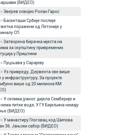
Варшави (ВИДЕО)
 >
Зверев освојио Ролан Гарос
 >
Баскеташи Србије послије
жетка поражени од Летоније у
финалу СП
 >
Затворена бирачка мјеста на
има за скупштину привремених
туција у Приштини
 >
Пуцњава у Сарајеву
 >
Уз привреду, Дервента све више
 у инфраструктуру; За пројекте
иђено више од 20 милиона KM
ЕО)
 >
У селима јужног дијела Семберије и
нема питке воде; У ГУ Бијељина немају
ење (ВИДЕО)
 >
У манастиру Глоговац код Шипова
н 36. Јањски сабор (ВИДЕО)