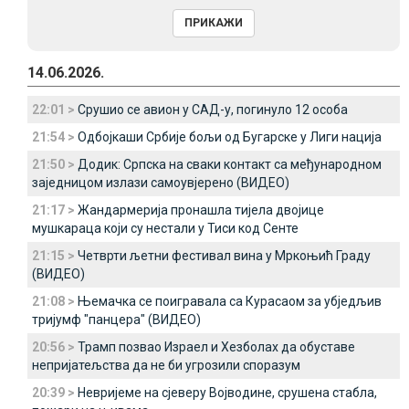
14.06.2026.
22:01 >
Срушио се авион у САД-у, погинуло 12 особа
21:54 >
Одбојкаши Србије бољи од Бугарске у Лиги нација
21:50 >
Додик: Српска на сваки контакт са међународном
заједницом излази самоувјерено (ВИДЕО)
21:17 >
Жандармерија пронашла тијела двојице
мушкараца који су нестали у Тиси код Сенте
21:15 >
Четврти љетни фестивал вина у Мркоњић Граду
(ВИДЕО)
21:08 >
Њемачка се поигравала са Курасаом за убједљив
тријумф "панцера" (ВИДЕО)
20:56 >
Трамп позвао Израел и Хезболах да обуставе
непријатељства да не би угрозили споразум
20:39 >
Невријеме на сјеверу Војводине, срушена стабла,