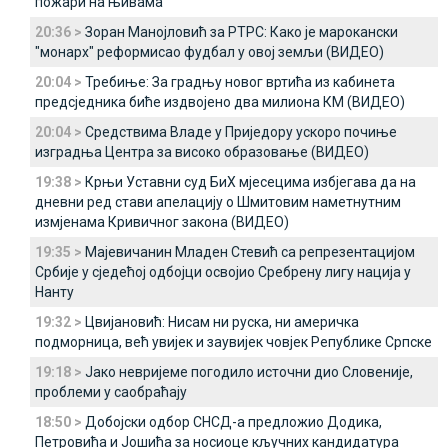
пожари на њивама
20:36 >
Зоран Манојловић за РТРС: Како је марокански
"монарх" реформисао фудбал у овој земљи (ВИДЕО)
20:04 >
Требиње: За градњу новог вртића из кабинета
предсједника биће издвојено два милиона КМ (ВИДЕО)
20:04 >
Средствима Владе у Приједору ускоро почиње
изградња Центра за високо образовање (ВИДЕО)
19:38 >
Крњи Уставни суд БиХ мјесецима избјегава да на
дневни ред стави апелацију о Шмитовим наметнутним
измјенама Кривичног закона (ВИДЕО)
19:35 >
Мајевичанин Младен Стевић са репрезентацијом
Србије у сједећој одбојци освојио Сребрену лигу нација у
Нанту
19:32 >
Цвијановић: Нисам ни руска, ни америчка
подморница, већ увијек и заувијек човјек Републике Српске
19:18 >
Јако невријеме погодило источни дио Словеније,
проблеми у саобраћају
18:50 >
Добојски одбор СНСД-а предложио Додика,
Петровића и Јошића за носиоце кључних кандидатура