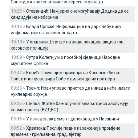
Српску, а ко за политичке интересе странаца
10:25 >
Стевандић: Намјерно онемогућавају Додика да се
кандидује на изборима
10:13 >
Влада Српске: Информације на дарк вебу нису
информације са званичног сајта
10:10 >
У општини Штрпце на више локација акција тзв.
косовске полиције
10:09 >
Сутра Колегијум о посебној сједници Народне
скупштине Српске
09:42 >
Ковић: Покушајем присвајања Косовске битке
Приштина провоцира Србе с циљем да их протјера
09:26 >
Трамп: Иран управо пристао да никада неће имати
нуклеарно оружје
09:25 >
Шипка: Жртве бањалучког земљотреса заслужују
спомен-плочу (ВИДЕО)
09:15 >
У понедељак ремонт далековода у Посавини
08:52 >
Хрватска: Послије подне израженија промјена
времена - грмљавина, град, вјетар