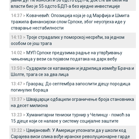
јавни дуг ће износити 38 одсто БДП-а, док сте ви били на
власти био је 55 одсто БДП-а без иједне инвестиције
14:37 >
Ковачевић: Опозиција која је од Марфија и Шмита
тражила финансијски слом Српске, због неуспјеха иде у
стварање нестабилности
14:13 >
Троје страдалих у поморској несрећи, за једном
особом се још трага
14:02 >
МУП Српске предузима радње на утврђивању
чињеница у вези са појавом података на дарк вебу
13:50 >
Сударили се катамарин и једрилица између Брача и
Шолте, трага се за два лица
13:47 >
Граорац: До септембра запослити дјецу породица
погинулих бораца
13:37 >
Швајцарци одбацили ограничење броја становника
на десет милиона
13:23 >
Хуманитарни тениски турнир у Челинцу - помоћ за
15 дјеце који се налазе у систему социјалне заштите
13:22 >
Цвијановић: У Америци упознати да у школи код
Сарајева виси слика вође иранске револуционарне гарде