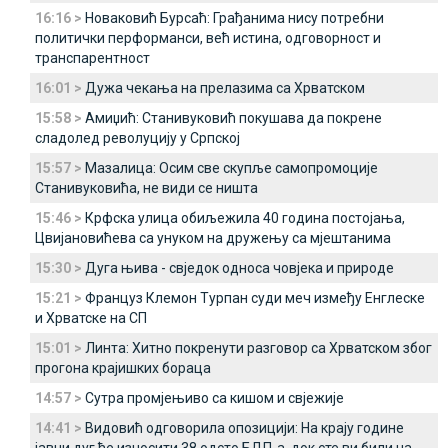
16:16 >
Новаковић Бурсаћ: Грађанима нису потребни
политички перформанси, већ истина, одговорност и
транспарентност
16:01 >
Дужа чекања на прелазима са Хрватском
15:58 >
Амиџић: Станивуковић покушава да покрене
сладолед револуцију у Српској
15:57 >
Мазалица: Осим све скупље самопромоције
Станивуковића, не види се ништа
15:46 >
Крфска улица обиљежила 40 година постојања,
Цвијановићева са унуком на дружењу са мјештанима
15:30 >
Дуга њива - свједок односа човјека и природе
15:21 >
Француз Клемон Турпан суди меч између Енглеске
и Хрватске на СП
15:01 >
Линта: Хитно покренути разговор са Хрватском због
прогона крајишких бораца
14:57 >
Сутра промјењиво са кишом и свјежије
14:41 >
Видовић одговорила опозицији: На крају године