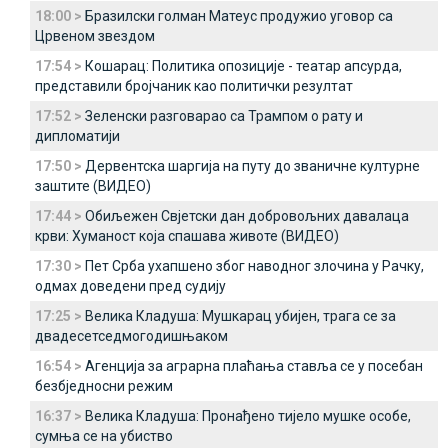
18:00 >
Бразилски голман Матеус продужио уговор са
Црвеном звездом
17:54 >
Кошарац: Политика опозиције - театар апсурда,
представили бројчаник као политички резултат
17:52 >
Зеленски разговарао са Трампом о рату и
дипломатији
17:50 >
Дервентска шаргија на путу до званичне културне
заштите (ВИДЕО)
17:44 >
Обиљежен Свјетски дан добровољних давалаца
крви: Хуманост која спашава животе (ВИДЕО)
17:30 >
Пет Срба ухапшено због наводног злочина у Рачку,
одмах доведени пред судију
17:25 >
Велика Кладуша: Мушкарац убијен, трага се за
двадесетседмогодишњаком
16:54 >
Агенција за аграрна плаћања ставља се у посебан
безбједносни режим
16:37 >
Велика Кладуша: Пронађено тијело мушке особе,
сумња се на убиство