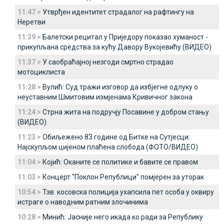
11:47 >
Утврђен идентитет страдалог на рафтингу на
Неретви
11:39 >
Балетски рецитал у Приједору показао хуманост -
прикупљана средства за кућу Давору Вукојевићу (ВИДЕО)
11:37 >
У саобраћајној незгоди смртно страдао
мотоциклиста
11:28 >
Вулић: Суд тражи изговор да избјегне одлуку о
неуставним Шмитовим измјенама Кривичног закона
11:24 >
Стрна жита на подручју Посавине у добром стању
(ВИДЕО)
11:23 >
Обиљежено 83 године од Битке на Сутјесци:
Најскупљом цијеном плаћена слобода (ФОТО/ВИДЕО)
11:04 >
Којић: Оканите се политике и бавите се правом
11:03 >
Концерт "Поклон Републици" помјерен за уторак
10:54 >
Тзв. косовска полиција ухапсила пет особа у оквиру
истраге о наводним ратним злочинима
10:28 >
Минић: Јасније него икада ко ради за Републику