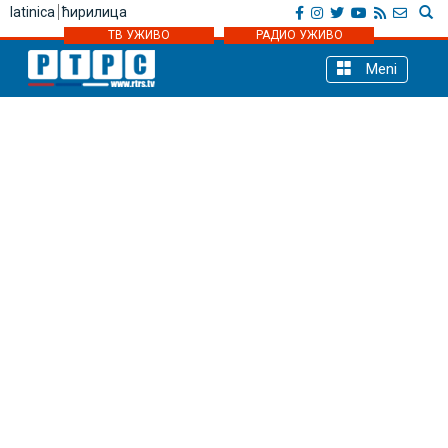
latinica
ћирилица
ТВ УЖИВО
РАДИО УЖИВО
Meni