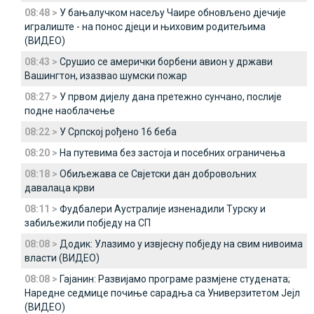
08:48 >
У бањалучком насељу Чаире обновљено дјечије
игралиште - на понос дјеци и њиховим родитељима
(ВИДЕО)
08:43 >
Срушио се амерички борбени авион у држави
Вашингтон, изазвао шумски пожар
08:27 >
У првом дијелу дана претежно сунчано, послије
подне наоблачење
08:22 >
У Српској рођено 16 беба
08:20 >
На путевима без застоја и посебних ограничења
08:18 >
Обиљежава се Свјетски дан добровољних
давалаца крви
08:11 >
Фудбалери Аустралије изненадили Турску и
забиљежили побједу на СП
08:08 >
Додик: Улазимо у извјесну побједу на свим нивоима
власти (ВИДЕО)
08:08 >
Гајанин: Развијамо програме размјене студената;
Наредне седмице почиње сарадња са Универзитетом Јејл
(ВИДЕО)