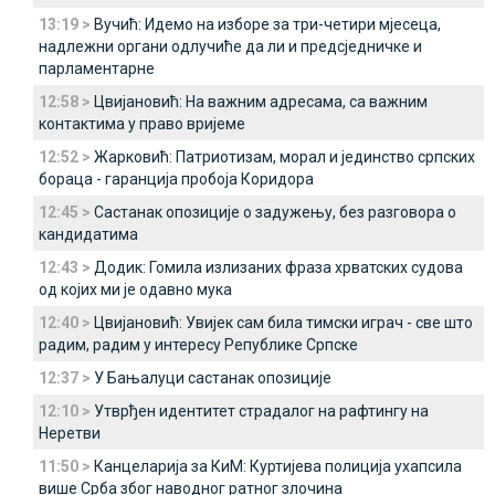
13:19 >
Вучић: Идемо на изборе за три-четири мјесеца,
надлежни органи одлучиће да ли и предсједничке и
парламентарне
12:58 >
Цвијановић: На важним адресама, са важним
контактима у право вријеме
12:52 >
Жарковић: Патриотизам, морал и јединство српских
бораца - гаранција пробоја Коридора
12:45 >
Састанак опозиције о задужењу, без разговора о
кандидатима
12:43 >
Додик: Гомила излизаних фраза хрватских судова
од којих ми је одавно мука
12:40 >
Цвијановић: Увијек сам била тимски играч - све што
радим, радим у интересу Републике Српске
12:37 >
У Бањалуци састанак опозиције
12:10 >
Утврђен идентитет страдалог на рафтингу на
Неретви
11:50 >
Канцеларија за КиМ: Куртијева полиција ухапсила
више Срба због наводног ратног злочина