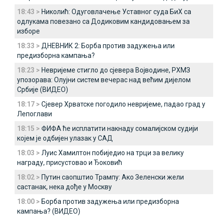
18:43 >
Николић: Одуговлачење Уставног суда БиХ са
одлукама повезано са Додиковим кандидовањем за
изборе
18:33 >
ДНЕВНИК 2: Борба против задужења или
предизборна кампања?
18:23 >
Невријеме стигло до сјевера Војводине, РХМЗ
упозорава: Олујни систем вечерас над већим дијелом
Србије (ВИДЕО)
18:17 >
Сјевер Хрватске погодило невријеме, падао град у
Лепоглави
18:15 >
ФИФА ће исплатити накнаду сомалијском судији
којем је одбијен улазак у САД
18:03 >
Луис Хамилтон побиједио на трци за велику
награду, присустовао и Ђоковић
18:02 >
Путин саопштио Трампу: Ако Зеленски жели
састанак, нека дође у Москву
18:00 >
Борба против задужења или предизборна
кампања? (ВИДЕО)