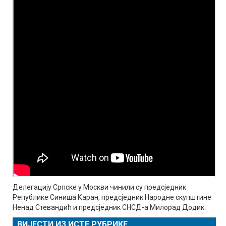
Делегацију Српске у Москви чинили су предсједник
Републике Синиша Каран, предсједник Народне скупштине
Ненад Стевандић и предсједник СНСД-а Милорад Додик.
ВИЈЕСТИ ИЗ ИСТЕ РУБРИКЕ