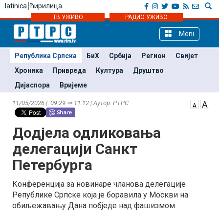
latinica
ћирилица
ТВ УЖИВО
РАДИО УЖИВО
Meni
Република Српска
БиХ
Србија
Регион
Свијет
Хроника
Привреда
Култура
Друштво
Дијаспора
Вријеме
11/05/2026 | 09:29 ⇒ 11:12 | Аутор: РТРС
Додјела одликовања
делегацији Санкт
Петербурга
Конференција за новинаре чланова делегације
Републике Српске која је боравила у Москви на
обиљежавању Дана побједе над фашизмом.