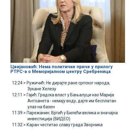
Цвијановић: Нема политичке приче у прилогу
РТРС-а о Меморијалном центру Сребреница
12:24 >
Ружичић: Не дирајте ране српског народа,
Зукане Хелезу
12:11 >
Гајић: Градска власт у Бањалуци као Марија
Антоанета - немају воду, дајте им бесплатан
улаз на базен
11:39 >
Парежанин: Вртић у Билећи велика и значајна
инвестиција (ВИДЕО)
11:32 >
Каран честитао славу града Зворника