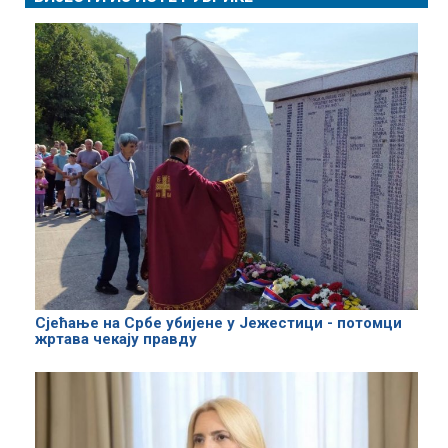
Сјећање на Србе убијене у Јежестици - потомци
жртава чекају правду