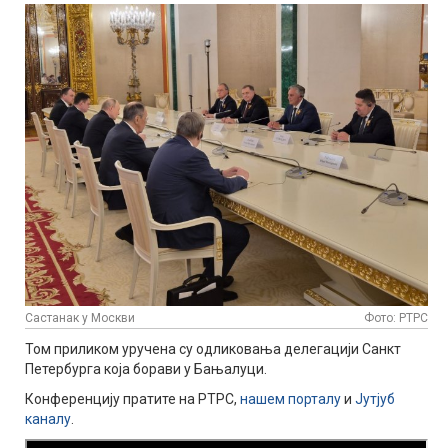
Састанак у Москви
Фото: РТРС
Том приликом уручена су одликовања делегацији Санкт
Петербурга која борави у Бањалуци.
Конференцију пратите на РТРС,
нашем порталу
и
Јутјуб
каналу
.