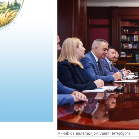
Минић са делегацијом Санкт Петербурга