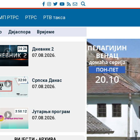
МП РТРС
РТРС
РТВ такса
о
Дијаспора
Вријеме
Дневник 2
34:26
07.08.2026.
Српска Данас
32:00
07.08.2026.
Јутарњи програм
3:50:12
07.08.2026.
ВИЈЕСТИ - АРХИВА