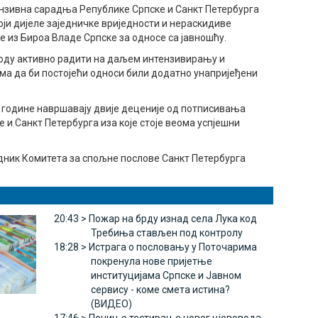
тензивна сарадња Републике Српске и Санкт Петербурга
који дијеле заједничке вриједности и нераскидиве
је из Бироа Владе Српске за односе са јавношћу.
иоду активно радити на даљем интензивирању и
а да би постојећи односи били додатно унапријеђени
 године навршавају двије деценије од потписивања
и Санкт Петербурга иза које стоје веома успјешни
едник Комитета за спољне послове Санкт Петербурга
20:43 >
Пожар на брду изнад села Лука код
Требиња стављен под контролу
18:28 >
Истрага о пословању у Поточарима
покренула нове пријетње
институцијама Српске и Јавном
сервису - коме смета истина?
(ВИДЕО)