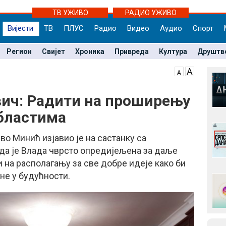
ТВ УЖИВО
РАДИО УЖИВО
Вијести
ТВ
ПЛУС
Радио
Видео
Аудио
Спорт
Регион
Свијет
Хроника
Привреда
Култура
Друштв
ич: Радити на проширењу
бластима
о Минић изјавио је на састанку са
да је Влада чврсто опредијељена за даље
 на располагању за све добре идеје како би
не у будућности.