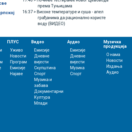
17:46 >
Почиње тестирање новог цјевовода
све
према Туњицама
16:37 >
Високе температуре и суша - апел
рпској
грађанима да рационално користе
воду (ВИДЕО)
ПЛУС
Видео
Аудио
Музичка
продукција
и
Уживо
Емисије
Емисије
О нама
Новости
Дневне
Дневне
Новости
ам
Програм
вијести
вијести
Издања
е
Емисије
Скупштина
Музика
Аудио
Најаве
Спорт
Спорт
Музика и
забава
Документарни
Култура
Млади