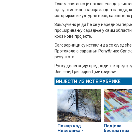
Током састанка је наглашено да је ин
од суштинског значаја за два народа, 
историјске и културне везе, саопштено 
Закључено је да ће се у наредном пер
проширивању сарадње у свим областим
кроз нове пројекте.
Саговорници су истакли да се сљедеће
Протокола о сарадњи Републике Српске 
резултати.
Руску делегацију предводио је предсј
Јевгениј Григорјев Дмитријевич.
ВИЈЕСТИ ИЗ ИСТЕ РУБРИКЕ
Пожар код
Подјела
Невесиња -
бесплатних