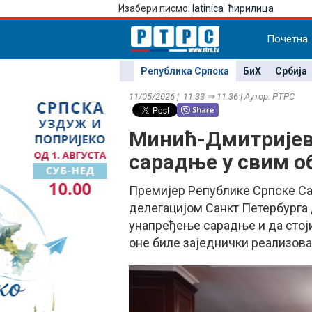
Изабери писмо:
latinica
ћирилица
Почетна
Република Српска
БиХ
Србија
11/05/2026 | 11:33 ⇒ 11:36 | Аутор: РТРС
Минић-Дмитријев
сарадње у свим о
Премијер Републике Српске Сав
делегацијом Санкт Петербурга 
унапређење сарадње и да стоји
оне биле заједнички реализова