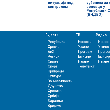
ситуација под
уџбеника за 
контролом
основце у
Републици С
(ВИДЕО)
Вијести
ТВ
Радио
Република
Новости
Новост
Српска
Уживо
Уживо
БиХ
Програм
Прогр
Регион
Емисије
Емисиј
Свијет
Најаве
Најаве
Спорт
Телетекст
Привреда
Култура
Занимљивости
Друштво
Хроника
Србија
Здравље
Вријеме